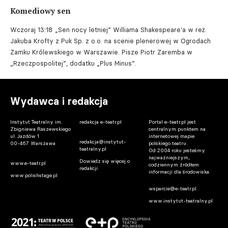
Komediowy sen
Wczoraj 13:18
„Sen nocy letniej” Williama Shakespeare'a w reż.
Jakuba Krofty z Puk Sp. z o.o. na scenie plenerowej w Ogrodach
Zamku Królewskiego w Warszawie. Pisze Piotr Zaremba w
„Rzeczpospolitej”, dodatku „Plus Minus”.
Wydawca i redakcja
Instytut Teatralny im.
redakcja e-teatr.pl
Portal e-teatr.pl jest
Zbigniewa Raszewskiego
centralnym punktem na
ul. Jazdów 1
internetowej mapie
redakcja@instytut-
00-467 Warszawa
polskiego teatru.
teatralny.pl
Od 2004 roku jesteśmy
najważniejszym,
Dowiedz się więcej o
www.e-teatr.pl
codziennym źródłem
redakcji
informacji dla środowiska.
www.polishstage.pl
wsparcie@e-teatr.pl
www.instytut-teatralny.pl