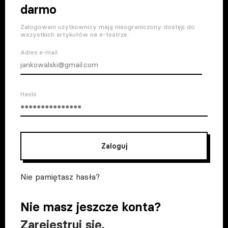
darmo
Zalogowani użytkownicy mają nieograniczony dostęp do
wszystkich artykułów na e-teatrze.
Adres e-mail
Haslo
Zaloguj
Nie pamiętasz hasła?
Nie masz jeszcze konta?
Zarejestruj się
.