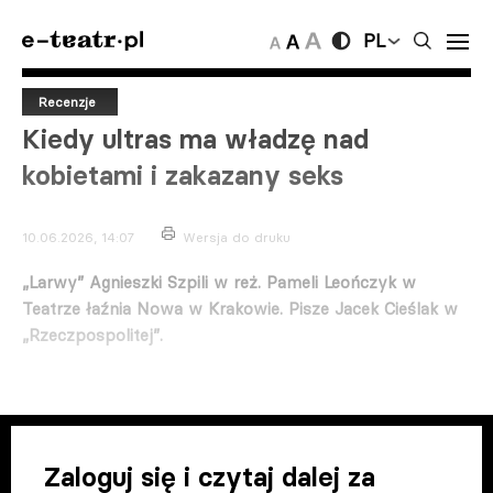
PL
Recenzje
Kiedy ultras ma władzę nad
kobietami i zakazany seks
10.06.2026, 14:07
Wersja do druku
„Larwy” Agnieszki Szpili w reż. Pameli Leończyk w
Teatrze łaźnia Nowa w Krakowie. Pisze Jacek Cieślak w
„Rzeczpospolitej”.
Zaloguj się i czytaj dalej za