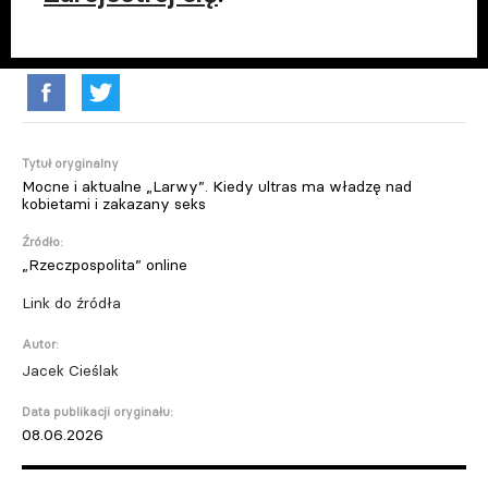
Tytuł oryginalny
Mocne i aktualne „Larwy”. Kiedy ultras ma władzę nad
kobietami i zakazany seks
Źródło:
„Rzeczpospolita” online
Link do źródła
Autor:
Jacek Cieślak
Data publikacji oryginału:
08.06.2026