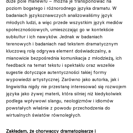
duże pole manewru – można je transponować na
poziom bogatego i różnorodnego języka dramatu. W
badaniach językoznawczych analizowaliśmy język
młodych ludzi, a więc przede wszystkim język mediów
społecznościowych, umieszczając go w kontekście
subkultur i ich nawyków. Jednak w badaniach
terenowych i badaniach nad tekstem dramatycznym
kluczową rolę odgrywa element doświadczalny, a
mianowicie bezpośrednia komunikacja z młodzieżą, ich
feedback na temat tekstu i spektaklu oraz wszelkie
sugestie dotyczące autentyczności takiej formy
wypowiedzi artystycznej. Zarówno jako autorka, jak i
lingwistka nigdy nie przestanę interesować się rozwojem
języka jako żywej materii, która silniej niż kiedykolwiek
podlega wpływowi slangu, neologizmów i idiomów
powstałych właśnie z powodu przechodzenia do
wirtualnych światów równoległych.
Zakładam, że chorwaccy dramatopisarze i