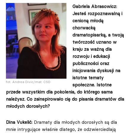
Gabriela Abrasowicz:
Jesteś rozpoznawalną i
cenioną młodą
chorwacką
dramatopisarką, a twoją
twórczość uznano w
kraju za ważną dla
rozwoju i edukacji
publiczności oraz
inicjowania dyskusji na
istotne tematy
fot. Andrea Divic/mat. CSD
społeczne. Istotne
przede wszystkim dla pokolenia, do którego sama
należysz. Co zainspirowało cię do pisania dramatów dla
młodych dorosłych?
Dina Vukelić:
Dramaty dla młodych dorosłych są dla
mnie intrygujące właśnie dlatego, że odzwierciedlają