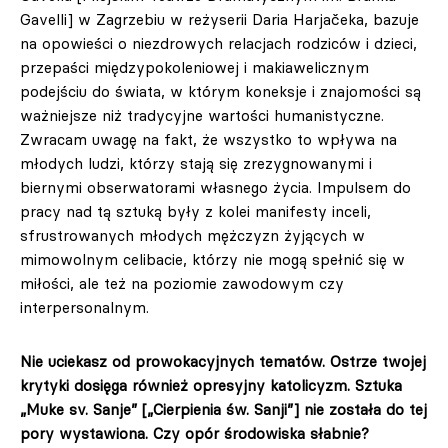
Gavelli] w Zagrzebiu w reżyserii Daria Harjačeka, bazuje
na opowieści o niezdrowych relacjach rodziców i dzieci,
przepaści międzypokoleniowej i makiawelicznym
podejściu do świata, w którym koneksje i znajomości są
ważniejsze niż tradycyjne wartości humanistyczne.
Zwracam uwagę na fakt, że wszystko to wpływa na
młodych ludzi, którzy stają się zrezygnowanymi i
biernymi obserwatorami własnego życia. Impulsem do
pracy nad tą sztuką były z kolei manifesty inceli,
sfrustrowanych młodych mężczyzn żyjących w
mimowolnym celibacie, którzy nie mogą spełnić się w
miłości, ale też na poziomie zawodowym czy
interpersonalnym.
Nie uciekasz od prowokacyjnych tematów. Ostrze twojej
krytyki dosięga również opresyjny katolicyzm. Sztuka
„Muke sv. Sanje” [„Cierpienia św. Sanji”] nie została do tej
pory wystawiona. Czy opór środowiska słabnie?