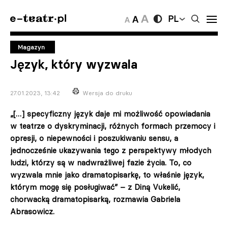
PL
Magazyn
Język, który wyzwala
27.01.2023, 13:42
Wersja do druku
„[…] specyficzny język daje mi możliwość opowiadania
w teatrze o dyskryminacji, różnych formach przemocy i
opresji, o niepewności i poszukiwaniu sensu, a
jednocześnie ukazywania tego z perspektywy młodych
ludzi, którzy są w nadwrażliwej fazie życia. To, co
wyzwala mnie jako dramatopisarkę, to właśnie język,
którym mogę się posługiwać” – z Diną Vukelić,
chorwacką dramatopisarką, rozmawia Gabriela
Abrasowicz.