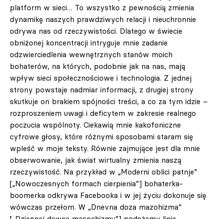
platform w sieci… To wszystko z pewnością zmienia
dynamikę naszych prawdziwych relacji i nieuchronnie
odrywa nas od rzeczywistości. Dlatego w świecie
obniżonej koncentracji intryguje mnie zadanie
odzwierciedlenia wewnętrznych stanów moich
bohaterów, na których, podobnie jak na nas, mają
wpływ sieci społecznościowe i technologia. Z jednej
strony powstaje nadmiar informacji, z drugiej strony
skutkuje on brakiem spójności treści, a co za tym idzie –
rozproszeniem uwagi i deficytem w zakresie realnego
poczucia wspólnoty. Ciekawią mnie kakofoniczne
cyfrowe głosy, które różnymi sposobami staram się
wpleść w moje teksty. Równie zajmujące jest dla mnie
obserwowanie, jak świat wirtualny zmienia naszą
rzeczywistość. Na przykład w „Moderni oblici patnje”
[„Nowoczesnych formach cierpienia”] bohaterka-
boomerka odkrywa Facebooka i w jej życiu dokonuje się
wówczas przełom. W „Dnevna doza mazohizma”
[„Dziennej dawce masochizmu”] podążamy linią