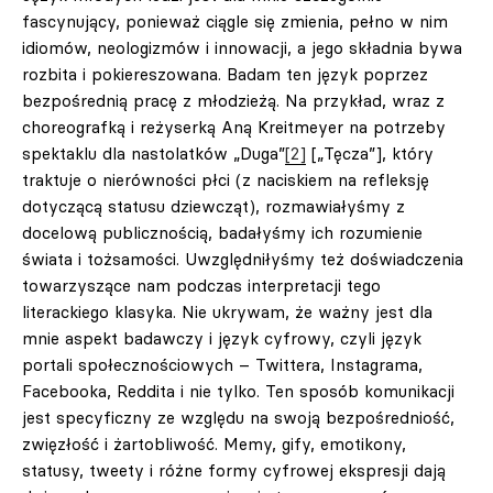
fascynujący, ponieważ ciągle się zmienia, pełno w nim
idiomów, neologizmów i innowacji, a jego składnia bywa
rozbita i pokiereszowana. Badam ten język poprzez
bezpośrednią pracę z młodzieżą. Na przykład, wraz z
choreografką i reżyserką Aną Kreitmeyer na potrzeby
spektaklu dla nastolatków „Duga”
[2]
[„Tęcza”], który
traktuje o nierówności płci (z naciskiem na refleksję
dotyczącą statusu dziewcząt), rozmawiałyśmy z
docelową publicznością, badałyśmy ich rozumienie
świata i tożsamości. Uwzględniłyśmy też doświadczenia
towarzyszące nam podczas interpretacji tego
literackiego klasyka. Nie ukrywam, że ważny jest dla
mnie aspekt badawczy i język cyfrowy, czyli język
portali społecznościowych – Twittera, Instagrama,
Facebooka, Reddita i nie tylko. Ten sposób komunikacji
jest specyficzny ze względu na swoją bezpośredniość,
zwięzłość i żartobliwość. Memy, gify, emotikony,
statusy, tweety i różne formy cyfrowej ekspresji dają