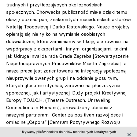
trudnych i przytłaczających okolicznościach
społecznych. Chorwacka publiczność miała dzięki temu
okazję poznać parę znakomitych macedońskich aktorów:
Nataliję Teodosievą i Darko Ristovskiego. Nasze projekty
opierają się nie tylko na wymianie osobistych
doświadczeń, które zamieniamy w fikcję, ale również na
współpracy z ekspertami i innymi organizacjami, takimi
jak Udruga invalida rada Grada Zagreba [Stowarzyszenie
Niepełnosprawnych Pracowników Miasta Zagrzebia], a
nasza praca jest zorientowana na integrację społeczną
nieuprzywilejowanych grup i na oddanie głosu tym,
których głosu nie słychać, zarówno na płaszczyźnie
społecznej, jak i artystycznej. Duży projekt Kreatywnej
Europy T.O.U.C.H. (Theatre Outreach: Unraveling
Connections in Humans), prowadzony obecnie z
naszymi partnerami: Centar za pozitivan razvoj dece i
omladine „Cepora” [Centrum Pozytywnego Rozwoju
Dzieci i Młodzieży „Cepora”] z Serbii i Associazione
Używamy plików cookies do celów technicznych i analitycznych.
„Uniamoci Onlus” [Stowarzyszeniem „Uniamoci Onlus”]