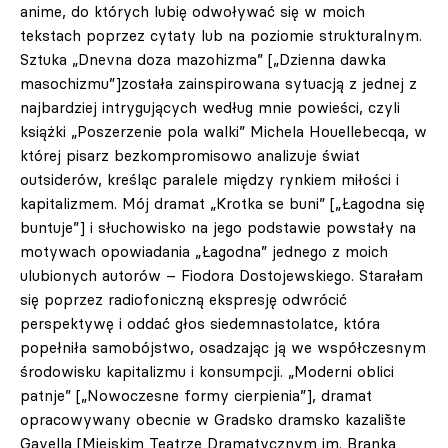
anime, do których lubię odwoływać się w moich
tekstach poprzez cytaty lub na poziomie strukturalnym.
Sztuka „Dnevna doza mazohizma” [„Dzienna dawka
masochizmu”]została zainspirowana sytuacją z jednej z
najbardziej intrygujących według mnie powieści, czyli
książki „Poszerzenie pola walki” Michela Houellebecqa, w
której pisarz bezkompromisowo analizuje świat
outsiderów, kreśląc paralele między rynkiem miłości i
kapitalizmem. Mój dramat „Krotka se buni” [„Łagodna się
buntuje”] i słuchowisko na jego podstawie powstały na
motywach opowiadania „Łagodna” jednego z moich
ulubionych autorów – Fiodora Dostojewskiego. Starałam
się poprzez radiofoniczną ekspresję odwrócić
perspektywę i oddać głos siedemnastolatce, która
popełniła samobójstwo, osadzając ją we współczesnym
środowisku kapitalizmu i konsumpcji. „Moderni oblici
patnje” [„Nowoczesne formy cierpienia”], dramat
opracowywany obecnie w Gradsko dramsko kazalište
Gavella [Miejskim Teatrze Dramatycznym im. Branka