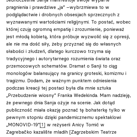
pragnienia i prawdziwe „ja” –wybrzmiewa to w
podglądactwie i drobnych obsesjach sprzecznych z
wyznawanymi wartościami religijnymi. To postać, wobec
której czuję ogromną empatię i zrozumienie, ponieważ
jest młodą kobietą, która próbuje wyzwolić się z opresji,
ale nie ma dość siły, żeby przyznać się do własnych
słabości i złudzeń, dlatego kurczowo trzyma się
tradycyjnego i autorytarnego rozumienia świata oraz
przemocowych schematów. Dramat o Sanji to ciąg
monologów balansujący na granicy groteski, komizmu i
tragizmu. Dodam, że ważnym punktem odniesienia
podczas kreacji tej postaci była dla mnie sztuka
„Przebudzenie wiosny” Franka Wedekinda. Mam nadzieję,
że pewnego dnia Sanja ożyje na scenie. Jak dotąd
publiczność miała okazję poznać tę bohaterkę tylko w
pewnym stopniu dzięki pandemicznemu spektaklowi
„MONOVID-19”
[1]
w reżyserii Anicy Tomić w
Zagrebačko kazalište mladih [Zagrzebskim Teatrze