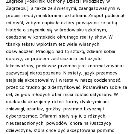
Zagreba [Polikliniki Ochrony Dzieci i Młodzieży w
Zagrzebiu], a także ze świetnymi, zaangażowanymi w
proces młodymi aktorami i aktorkami. Zespół podsunął
mi myśl, żebym napisała cztery powiązane ze sobą
historie o znęcaniu się w środowisku szkolnym,
osadzone w kontekście okrutnego reality show. W
tkankę tekstu wplotłam też wiele własnych
doświadczeń. Pracując nad tą sztuką, zdałam sobie
sprawę, że problem zastraszania jest często
lekceważony, ponieważ przemoc jest znormalizowana i
zazwyczaj nierozpoznana. Niestety, język przemocy
staje się akceptowalny i wrasta w naszą codzienność,
przez co trudno go zidentyfikować. Postawiłam sobie za
cel, że głos młodych ofiar musi zostać usłyszany. W
spektaklu ukazujemy różne formy dyskryminacji,
zniewagi, szantaż, groźby, przemoc fizyczną i
cyberprzemoc. Ofiarami stały się tu z różnych,
nieuzasadnionych, powodów: chora na łuszczycę
dziewczyna, która chce być akceptowana pomimo