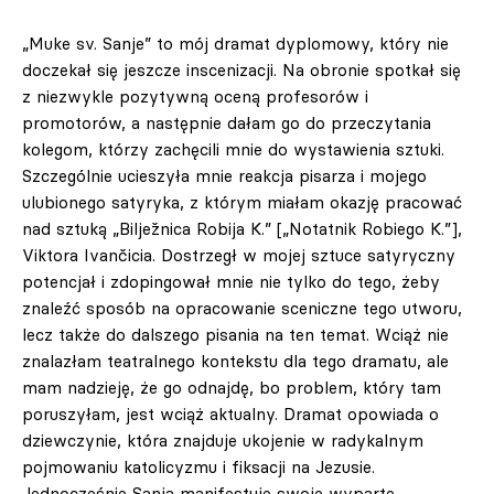
„Muke sv. Sanje” to mój dramat dyplomowy, który nie
doczekał się jeszcze inscenizacji. Na obronie spotkał się
z niezwykle pozytywną oceną profesorów i
promotorów, a następnie dałam go do przeczytania
kolegom, którzy zachęcili mnie do wystawienia sztuki.
Szczególnie ucieszyła mnie reakcja pisarza i mojego
ulubionego satyryka, z którym miałam okazję pracować
nad sztuką „Bilježnica Robija K.” [„Notatnik Robiego K.”],
Viktora Ivančicia. Dostrzegł w mojej sztuce satyryczny
potencjał i zdopingował mnie nie tylko do tego, żeby
znaleźć sposób na opracowanie sceniczne tego utworu,
lecz także do dalszego pisania na ten temat. Wciąż nie
znalazłam teatralnego kontekstu dla tego dramatu, ale
mam nadzieję, że go odnajdę, bo problem, który tam
poruszyłam, jest wciąż aktualny. Dramat opowiada o
dziewczynie, która znajduje ukojenie w radykalnym
pojmowaniu katolicyzmu i fiksacji na Jezusie.
Jednocześnie Sanja manifestuje swoje wyparte