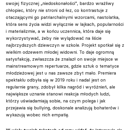
swojej fizycznej „niedoskonałości”, bardzo wrażliwy
chłopiec, który nie stroni od łez, co kontrastuje z
otaczającymi go patriarchalnymi wzorcami, nastolatka,
która sens życia widzi wyłącznie w lajkach, popularności
i materializmie, a w końcu uczennica, która daje się
wykorzystywać, żeby nie wylądować na liście
najbrzydszych dziewczyn w szkole. Projekt spotkał się z
wielkim odzewem młodej widowni. To daje ogromną
satysfakcję, zwłaszcza że znalazł on swoje miejsce w
mainstreamowym repertuarze, gdzie sztuk o tematyce
młodzieżowej jest u nas zawsze zbyt mało. Premiera
spektaklu odbyła się w 2019 roku i nadal jest on
regularnie grany, zdobył kilka nagród i wyróżnień, ale
największe uznanie stanowi reakcja młodych ludzi,
którzy uświadamiają sobie, na czym polega i jak
przejawia się bullying, doskonale analizują bohaterów i
wykazują wobec nich empatię.