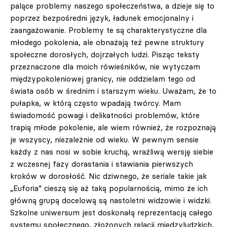
palące problemy naszego społeczeństwa, a dzieje się to
poprzez bezpośredni język, ładunek emocjonalny i
zaangażowanie. Problemy te są charakterystyczne dla
młodego pokolenia, ale obnażają też pewne struktury
społeczne dorosłych, dojrzałych ludzi. Pisząc teksty
przeznaczone dla moich rówieśników, nie wytyczam
międzypokoleniowej granicy, nie oddzielam tego od
świata osób w średnim i starszym wieku. Uważam, że to
pułapka, w którą często wpadają twórcy. Mam
świadomość powagi i delikatności problemów, które
trapią młode pokolenie, ale wiem również, że rozpoznają
je wszyscy, niezależnie od wieku. W pewnym sensie
każdy z nas nosi w sobie kruchą, wrażliwą wersję siebie
z wczesnej fazy dorastania i stawiania pierwszych
kroków w dorosłość. Nic dziwnego, że seriale takie jak
„Euforia” cieszą się aż taką popularnością, mimo że ich
główną grupą docelową są nastoletni widzowie i widzki.
Szkolne uniwersum jest doskonałą reprezentacją całego
systemu społecznego, złożonych relacji międzyludzkich,