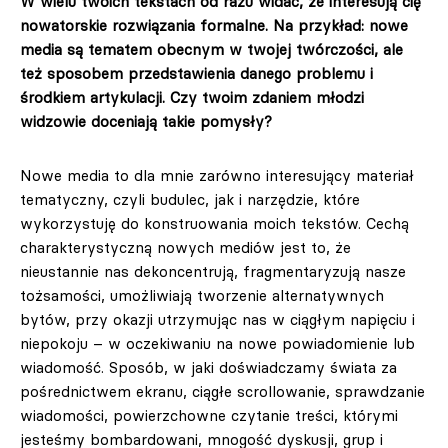
W wielu twoich tekstach od razu widać, że interesują cię
nowatorskie rozwiązania formalne. Na przykład: nowe
media są tematem obecnym w twojej twórczości, ale
też sposobem przedstawienia danego problemu i
środkiem artykulacji. Czy twoim zdaniem młodzi
widzowie doceniają takie pomysły?
Nowe media to dla mnie zarówno interesujący materiał
tematyczny, czyli budulec, jak i narzędzie, które
wykorzystuję do konstruowania moich tekstów. Cechą
charakterystyczną nowych mediów jest to, że
nieustannie nas dekoncentrują, fragmentaryzują nasze
tożsamości, umożliwiają tworzenie alternatywnych
bytów, przy okazji utrzymując nas w ciągłym napięciu i
niepokoju – w oczekiwaniu na nowe powiadomienie lub
wiadomość. Sposób, w jaki doświadczamy świata za
pośrednictwem ekranu, ciągłe scrollowanie, sprawdzanie
wiadomości, powierzchowne czytanie treści, którymi
jesteśmy bombardowani, mnogość dyskusji, grup i