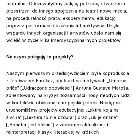
teatralnej. Odczuwałyśmy palącą potrzebę stworzenia
przestrzeni do innego spojrzenia na teatr i nowe media,
na proceduralność pracy, eksperymenty, edukację
poprzez performans i działania interaktywne. Dzięki
wsparciu innych organizacji i artystów udało nam się
wcielić w życie kilka interdyscyplinarnych projektów.
Na czym polegają te projekty?
Naszym pierwszym przedsięwzięciem była koprodukcja
z festiwalem Eurokaz, spektakl na motywach „Umorne
priče” [„Udręczone opowieści”] Antuna Gustava Matoša,
zorientowany na kryzys tożsamości i losy młodych ludzi
w kontekście obiecanej europejskiej utopii. Następnie
uruchomiliśmy projekty edukacyjne: „Lektira koja ne
živcira” [„Lektura to nie bzdura”] oraz „Lik je online”
[„Bohater jest online”] z zamiarem aktualizacji i
reinterpretacji klasyki literackiej w krótkich