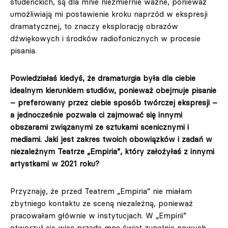
studenckich, są dla mnie niezmiernie ważne, ponieważ
umożliwiają mi postawienie kroku naprzód w ekspresji
dramatycznej, to znaczy eksplorację obrazów
dźwiękowych i środków radiofonicznych w procesie
pisania.
Powiedziałaś kiedyś, że dramaturgia była dla ciebie
idealnym kierunkiem studiów, ponieważ obejmuje pisanie
– preferowany przez ciebie sposób twórczej ekspresji –
a jednocześnie pozwala ci zajmować się innymi
obszarami związanymi ze sztukami scenicznymi i
mediami. Jaki jest zakres twoich obowiązków i zadań w
niezależnym Teatrze „Empiria”, który założyłaś z innymi
artystkami w 2021 roku?
Przyznaję, że przed Teatrem „Empiria” nie miałam
zbytniego kontaktu ze sceną niezależną, ponieważ
pracowałam głównie w instytucjach. W „Empirii”
otworzył się więc przede mną świat zupełnie nowych