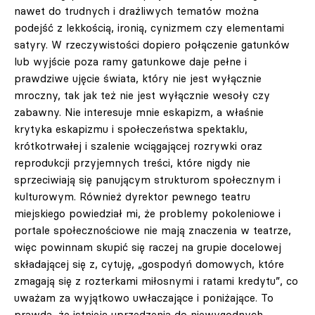
nawet do trudnych i drażliwych tematów można
podejść z lekkością, ironią, cynizmem czy elementami
satyry. W rzeczywistości dopiero połączenie gatunków
lub wyjście poza ramy gatunkowe daje pełne i
prawdziwe ujęcie świata, który nie jest wyłącznie
mroczny, tak jak też nie jest wyłącznie wesoły czy
zabawny. Nie interesuje mnie eskapizm, a właśnie
krytyka eskapizmu i społeczeństwa spektaklu,
krótkotrwałej i szalenie wciągającej rozrywki oraz
reprodukcji przyjemnych treści, które nigdy nie
sprzeciwiają się panującym strukturom społecznym i
kulturowym. Również dyrektor pewnego teatru
miejskiego powiedział mi, że problemy pokoleniowe i
portale społecznościowe nie mają znaczenia w teatrze,
więc powinnam skupić się raczej na grupie docelowej
składającej się z, cytuję, „gospodyń domowych, które
zmagają się z rozterkami miłosnymi i ratami kredytu”, co
uważam za wyjątkowo uwłaczające i poniżające. To
prawda, że ​​istnieją uprzedzenia do niewygodnych