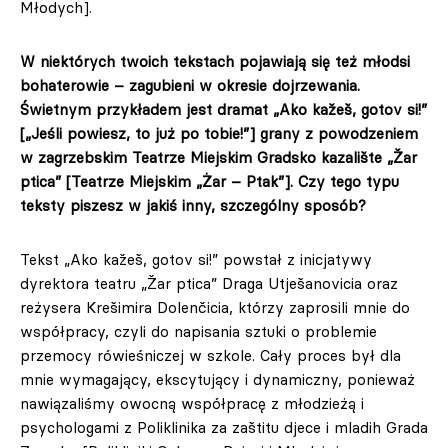
Młodych].
W niektórych twoich tekstach pojawiają się też młodsi
bohaterowie – zagubieni w okresie dojrzewania.
Świetnym przykładem jest dramat „Ako kažeš, gotov si!”
[„Jeśli powiesz, to już po tobie!”] grany z powodzeniem
w zagrzebskim Teatrze Miejskim Gradsko kazalište
„Žar
ptica” [Teatrze Miejskim „Żar – Ptak”]. Czy tego typu
teksty piszesz w jakiś inny, szczególny sposób?
Tekst „Ako kažeš, gotov si!” powstał z inicjatywy
dyrektora teatru „Žar ptica” Draga Utješanovicia oraz
reżysera Krešimira Dolenčicia, którzy zaprosili mnie do
współpracy, czyli do napisania sztuki o problemie
przemocy rówieśniczej w szkole. Cały proces był dla
mnie wymagający, ekscytujący i dynamiczny, ponieważ
nawiązaliśmy owocną współpracę z młodzieżą i
psychologami z Poliklinika za zaštitu djece i mladih Grada