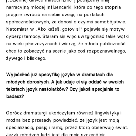
narracyjną młodej influencerki, która do tego stopnia
pragnie zwrócić na siebie uwagę na portalach
społecznościowych, że donosi o czyimś samobójstwie.
Natomiast w „Ako kažeš, gotov si!” pojawia się motyw
cyberprzemocy. Staram się więc uwzględniać takie wątki
na wielu płaszczyznach i wierzę, że młoda publiczność
chce to zobaczyć na scenie jako coś rozpoznawalnego,
żywego i bliskiego.
Wyjaśniłaś już specyfikę języka w dramatach dla
młodych dorosłych. A jak udaje ci się oddać w swoich
tekstach język nastolatków? Czy jakoś specjalnie to
badasz?
Oprócz dramaturgii ukończyłam również lingwistykę i
można bez przesady powiedzieć, że język jest moją
specjalizacją, pasją i ramą, przez którą obserwuję świat.
Język młodych ludzi jest dla mnie szczególnie