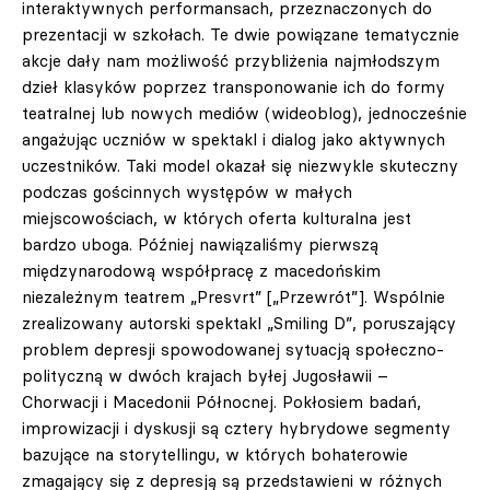
interaktywnych performansach, przeznaczonych do
prezentacji w szkołach. Te dwie powiązane tematycznie
akcje dały nam możliwość przybliżenia najmłodszym
dzieł klasyków poprzez transponowanie ich do formy
teatralnej lub nowych mediów (wideoblog), jednocześnie
angażując uczniów w spektakl i dialog jako aktywnych
uczestników. Taki model okazał się niezwykle skuteczny
podczas gościnnych występów w małych
miejscowościach, w których oferta kulturalna jest
bardzo uboga. Później nawiązaliśmy pierwszą
międzynarodową współpracę z macedońskim
niezależnym teatrem „Presvrt” [„Przewrót”]. Wspólnie
zrealizowany autorski spektakl „Smiling D”, poruszający
problem depresji spowodowanej sytuacją społeczno-
polityczną w dwóch krajach byłej Jugosławii –
Chorwacji i Macedonii Północnej. Pokłosiem badań,
improwizacji i dyskusji są cztery hybrydowe segmenty
bazujące na storytellingu, w których bohaterowie
zmagający się z depresją są przedstawieni w różnych