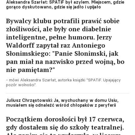
Aleksandra Szarłat: SPATiF był azylem. Miejscem, gdzie
gorąco dyskutowano, gdzie się jadło i upijało
Bywalcy klubu potrafili prawić sobie
złośliwości, ale były one diabelnie
inteligentne, pełne humoru. Jerzy
Waldorff zapytał raz Antoniego
Słonimskiego: "Panie Słonimski, jak
pan miał na nazwisko przed wojną, bo
nie pamiętam?"
- mówi Aleksandra Szarłat, autorka książki "SPATiF. Upajający
pozór wolności".
Juliusz Chrząstowski: Ja, wychuchany w domu Usiu,
musiałem się odnaleźć wśród chłopaków z peryferii
Początkiem dorosłości był 17 czerwca,
gdy dostałem się do szkoły teatralnej.