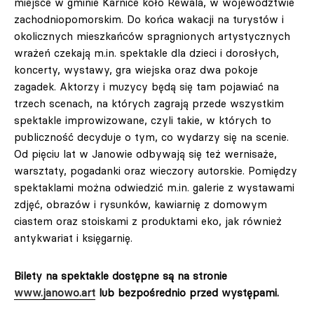
miejsce w gminie Karnice koło Rewala, w województwie
zachodniopomorskim. Do końca wakacji na turystów i
okolicznych mieszkańców spragnionych artystycznych
wrażeń czekają m.in. spektakle dla dzieci i dorosłych,
koncerty, wystawy, gra wiejska oraz dwa pokoje
zagadek. Aktorzy i muzycy będą się tam pojawiać na
trzech scenach, na których zagrają przede wszystkim
spektakle improwizowane, czyli takie, w których to
publiczność decyduje o tym, co wydarzy się na scenie.
Od pięciu lat w Janowie odbywają się też wernisaże,
warsztaty, pogadanki oraz wieczory autorskie. Pomiędzy
spektaklami można odwiedzić m.in. galerie z wystawami
zdjęć, obrazów i rysunków, kawiarnię z domowym
ciastem oraz stoiskami z produktami eko, jak również
antykwariat i księgarnię.
Bilety na spektakle dostępne są na stronie
www.janowo.art
lub bezpośrednio przed występami.