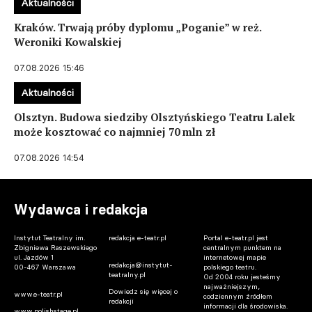
Aktualności
Kraków. Trwają próby dyplomu „Poganie” w reż.
Weroniki Kowalskiej
07.08.2026 15:46
Aktualności
Olsztyn. Budowa siedziby Olsztyńskiego Teatru Lalek
może kosztować co najmniej 70 mln zł
07.08.2026 14:54
Wydawca i redakcja
Instytut Teatralny im.
redakcja e-teatr.pl
Portal e-teatr.pl jest
Zbigniewa Raszewskiego
centralnym punktem na
ul. Jazdów 1
internetowej mapie
redakcja@instytut-
00-467 Warszawa
polskiego teatru.
teatralny.pl
Od 2004 roku jesteśmy
najważniejszym,
Dowiedz się więcej o
www.e-teatr.pl
codziennym źródłem
redakcji
informacji dla środowiska.
www.polishstage.pl