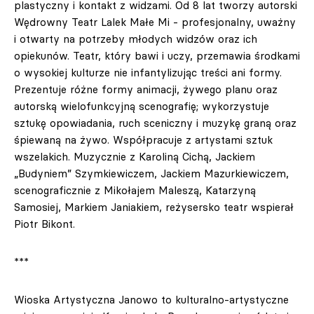
plastyczny i kontakt z widzami. Od 8 lat tworzy autorski
Wędrowny Teatr Lalek Małe Mi - profesjonalny, uważny
i otwarty na potrzeby młodych widzów oraz ich
opiekunów. Teatr, który bawi i uczy, przemawia środkami
o wysokiej kulturze nie infantylizując treści ani formy.
Prezentuje różne formy animacji, żywego planu oraz
autorską wielofunkcyjną scenografię; wykorzystuje
sztukę opowiadania, ruch sceniczny i muzykę graną oraz
śpiewaną na żywo. Współpracuje z artystami sztuk
wszelakich. Muzycznie z Karoliną Cichą, Jackiem
„Budyniem” Szymkiewiczem, Jackiem Mazurkiewiczem,
scenograficznie z Mikołajem Maleszą, Katarzyną
Samosiej, Markiem Janiakiem, reżysersko teatr wspierał
Piotr Bikont.
***
Wioska Artystyczna Janowo to kulturalno-artystyczne