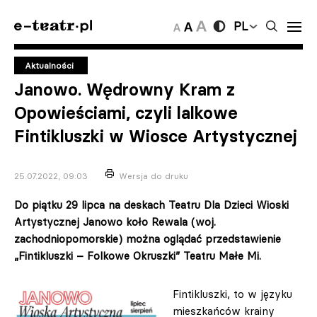
PL
Aktualności
Janowo. Wędrowny Kram z
Opowieściami, czyli lalkowe
Fintikluszki w Wiosce Artystycznej
25.07.2022, 09:03
Wersja do druku
Do piątku 29 lipca na deskach Teatru Dla Dzieci Wioski
Artystycznej Janowo koło Rewala (woj.
zachodniopomorskie) można oglądać przedstawienie
„Fintikluszki – Folkowe Okruszki” Teatru Małe Mi.
Fintikluszki, to w języku
mieszkańców krainy