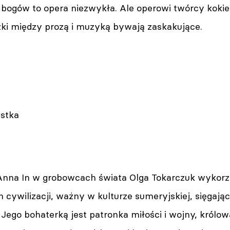
ra bogów to opera niezwykła. Ale operowi twórcy kokie
zki między prozą i muzyką bywają zaskakujące.
istka
nna In w grobowcach świata Olga Tokarczuk wykorzy
 cywilizacji, ważny w kulturze sumeryjskiej, sięgają
. Jego bohaterką jest patronka miłości i wojny, królow