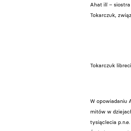
Ahat ilī – siost
Tokarczuk, zwią
Tokarczuk librec
W opowiadaniu A
mitów w dziejach
tysiąclecia p.n.e