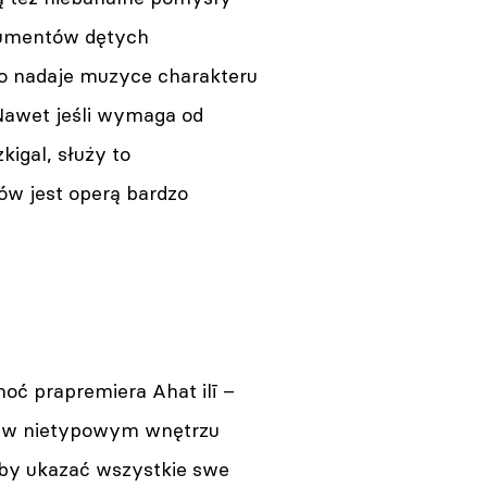
trumentów dętych
o nadaje muzyce charakteru
Nawet jeśli wymaga od
igal, służy to
ów jest operą bardzo
oć prapremiera Ahat ilī –
u w nietypowym wnętrzu
by ukazać wszystkie swe