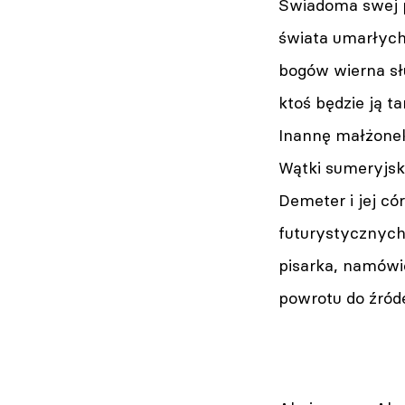
Świadoma swej po
świata umarłych
bogów wierna słu
ktoś będzie ją t
Inannę małżone
Wątki sumeryjsk
Demeter i jej c
futurystycznych 
pisarka, namówi
powrotu do źród