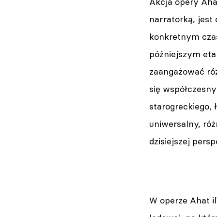
Akcja opery Ahat
narratorką, jest
konkretnym czas
późniejszym eta
zaangażować róż
się współczesny
starogreckiego, 
uniwersalny, ró
dzisiejszej pers
W operze Ahat il