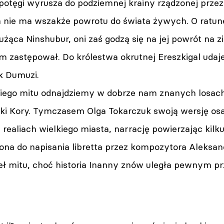
tęgi wyrusza do podziemnej krainy rządzonej przez je
 nie ma wszakże powrotu do świata żywych. O ratune
żąca Ninshubur, oni zaś godzą się na jej powrót na 
am zastępował. Do królestwa okrutnej Ereszkigal udaj
k Dumuzi.
iego mitu odnajdziemy w dobrze nam znanych losach 
órki Kory. Tymczasem Olga Tokarczuk swoją wersję os
realiach wielkiego miasta, narrację powierzając kilk
ona do napisania libretta przez kompozytora Aleksa
eł mitu, choć historia Inanny znów uległa pewnym p