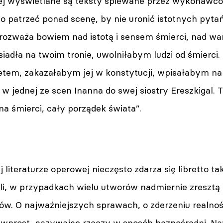
rej wyświetlane są teksty śpiewane przez wykonawc
o patrzeć ponad scenę, by nie uronić istotnych pytań
 rozważa bowiem nad istotą i sensem śmierci, nad war
iadła na twoim tronie, uwolniłabym ludzi od śmierci.
tem, zakazałabym jej w konstytucji, wpisałabym na 
 jednej ze scen Inanna do swej siostry Ereszkigal. 
a śmierci, cały porządek świata”.
literaturze operowej nieczęsto zdarza się libretto t
li, w przypadkach wielu utworów nadmiernie zresztą 
ów. O najważniejszych sprawach, o zderzeniu realnoś
wprost, nazywając rzeczy w sposób bezpośredni. Na