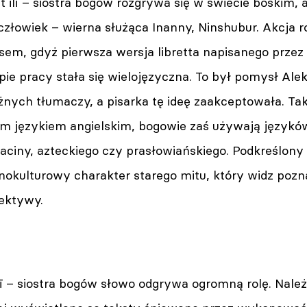
 ilī – siostra bogów rozgrywa się w świecie boskim, a
 człowiek – wierna służąca Inanny, Ninshubur. Akcja 
em, gdyż pierwsza wersja libretta napisanego przez
pie pracy stała się wielojęzyczna. To był pomysł Al
nych tłumaczy, a pisarka tę ideę zaakceptowała. Ta
m językiem angielskim, bogowie zaś używają językó
łaciny, azteckiego czy prasłowiańskiego. Podkreślony
żnokulturowy charakter starego mitu, który widz pozn
pektywy.
ī – siostra bogów słowo odgrywa ogromną rolę. Należy