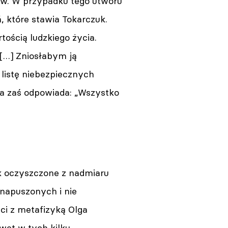
ów. W przypadku tego utworu
, które stawia Tokarczuk.
tością ludzkiego życia.
 […] Zniosłabym ją
listę niebezpiecznych
Ta zaś odpowiada: „Wszystko
ak oczyszczone z nadmiaru
napuszonych i nie
ci z metafizyką Olga
wet w tych kilku