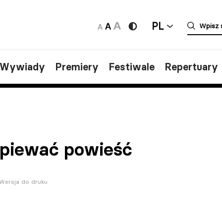
PL
/Wywiady
Premiery
Festiwale
Repertuary
piewać powieść
Wersja do druku