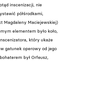
tąd inscenizacji, nie
wystawić półśrodkami,
 Magdaleny Maciejewskiej)
homym elementem było koło,
inscenizatora, który ukaże
a w gatunek operowy od jego
 bohaterem był Orfeusz,