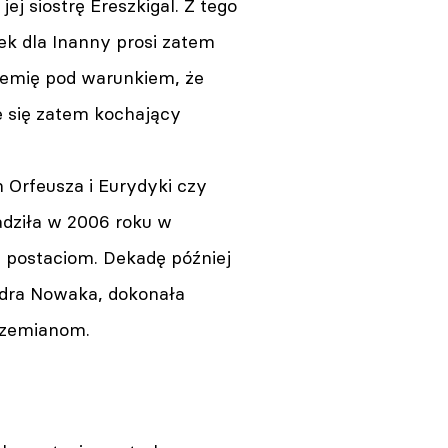
j siostrę Ereszkigal. Z tego
k dla Inanny prosi zatem
ziemię pod warunkiem, że
e się zatem kochający
Orfeusza i Eurydyki czy
adziła w 2006 roku w
u postaciom. Dekadę później
ndra Nowaka, dokonała
rzemianom.