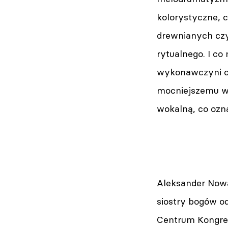
kolorystyczne, 
drewnianych czy
rytualnego. I c
wykonawczyni ope
mocniejszemu wyk
wokalną, co ozn
Aleksander Nowak
siostry bogów o
Centrum Kongres