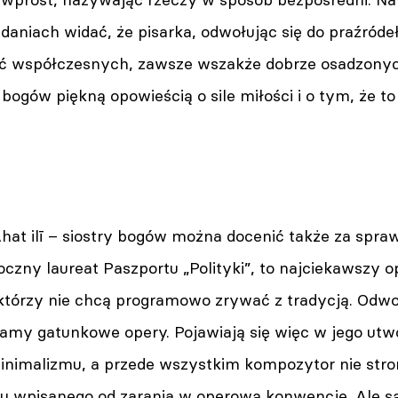
aniach widać, że pisarka, odwołując się do praźródeł 
ęć współczesnych, zawsze wszakże dobrze osadzonych
a bogów piękną opowieścią o sile miłości i o tym, że t
 Ahat ilī – siostry bogów można docenić także za spr
oczny laureat Paszportu „Polityki”, to najciekawszy
którzy nie chcą programowo zrywać z tradycją. Odwołu
amy gatunkowe opery. Pojawiają się więc w jego utw
inimalizmu, a przede wszystkim kompozytor nie str
wpisanego od zarania w operową konwencję. Ale są