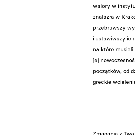
walory w instytu
znalazła w Krako
przebrawszy wy
i ustawiwszy ic
na które musieli
jej nowoczesnoś
początków, od dz
greckie wcielen
Zmagania z Tw