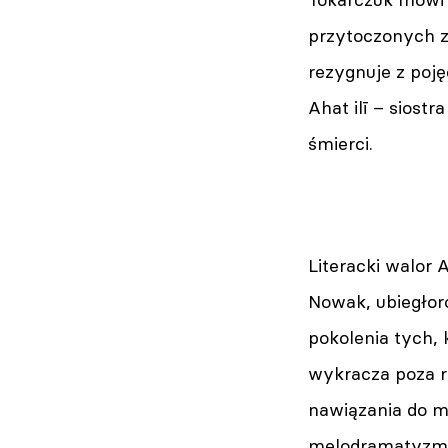
przytoczonych zd
rezygnuje z poj
Ahat ilī – siostr
śmierci.
Literacki walor
Nowak, ubiegłor
pokolenia tych, 
wykracza poza r
nawiązania do m
melodramatyzmu 