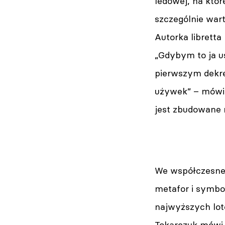
ledowej, na któ
szczególnie wart
Autorka libretta
„Gdybym to ja us
pierwszym dekre
używek” – mówi w
jest zbudowane n
We współczesnej 
metafor i symbo
najwyższych lot
Tokarczuk mówi 