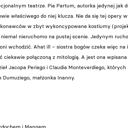
cjonalnym teatrze. Pia Partum, autorka jedynej jak do
wie właściwego do niej klucza. Nie da się tej opery 
konawców w zbyt wykoncypowane kostiumy (projekt
h niemal nieruchomo na pustej scenie. Jedynym ruc
 oni wchodzić. Ahat ilī – siostra bogów czeka więc na 
ć ciekawie połączoną z mitologią. A jest ona wpisan
ieł Jacopa Periego i Claudia Monteverdiego, których
ie Dumuziego, małżonka Inanny.
ardochem i Mannem