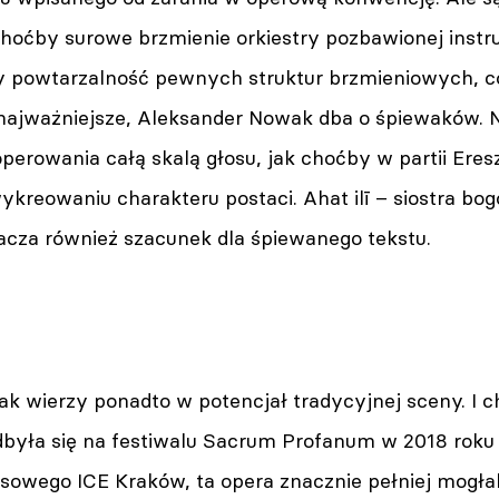
choćby surowe brzmienie orkiestry pozbawionej ins
 powtarzalność pewnych struktur brzmieniowych, c
o najważniejsze, Aleksander Nowak dba o śpiewaków. 
rowania całą skalą głosu, jak choćby w partii Ereszk
reowaniu charakteru postaci. Ahat ilī – siostra bog
acza również szacunek dla śpiewanego tekstu.
 wierzy ponadto w potencjał tradycyjnej sceny. I ch
dbyła się na festiwalu Sacrum Profanum w 2018 rok
owego ICE Kraków, ta opera znacznie pełniej mogła