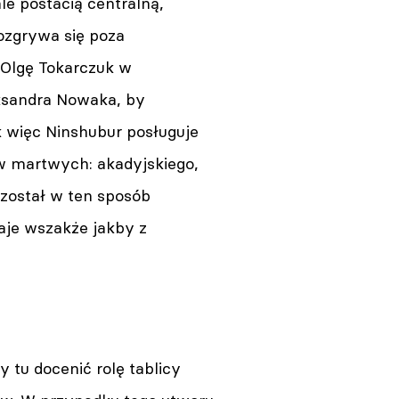
le postacią centralną,
rozgrywa się poza
 Olgę Tokarczuk w
eksandra Nowaka, by
k więc Ninshubur posługuje
w martwych: akadyjskiego,
 został w ten sposób
aje wszakże jakby z
 tu docenić rolę tablicy