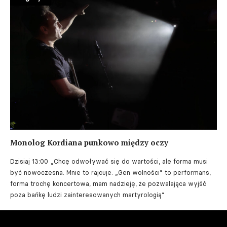
Monolog Kordiana punkowo między oczy
Dzisiaj 13:00
„Chcę odwoływać się do wartości, ale forma musi
być nowoczesna. Mnie to rajcuje. „Gen wolności” to performans,
forma trochę koncertowa, mam nadzieję, że pozwalająca wyjść
poza bańkę ludzi zainteresowanych martyrologią”