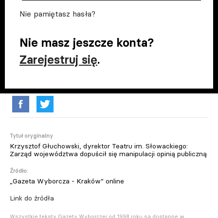
Nie pamiętasz hasła?
Nie masz jeszcze konta?
Zarejestruj się
.
Tytuł oryginalny
Krzysztof Głuchowski, dyrektor Teatru im. Słowackiego:
Zarząd województwa dopuścił się manipulacji opinią publiczną
Źródło:
„Gazeta Wyborcza - Kraków” online
Link do źródła
Wszystkie teksty Gazety Wyborczej od 1998 roku są dostępne w