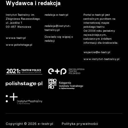
Wydawca i redakcja
Instytut Teatralny im.
redakcja e-teatr.pl
Portal e-teatr.pl jest
Zbigniewa Raszewskiego
centralnym punktem na
ul. Jazdów 1
internetowej mapie
redakcja@instytut-
00-467 Warszawa
polskiego teatru.
teatralny.pl
Od 2004 roku jesteśmy
najważniejszym,
Dowiedz się więcej o
www.e-teatr.pl
codziennym źródłem
redakcji
informacji dla środowiska.
www.polishstage.pl
wsparcie@e-teatr.pl
www.instytut-teatralny.pl
Copyright © 2026 e-teatr.pl
Polityka prywatności