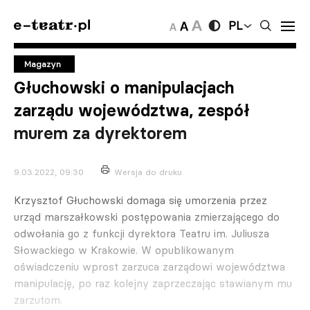
PL
Magazyn
Głuchowski o manipulacjach
zarządu województwa, zespół
murem za dyrektorem
9.03.2022, 09:30
Wersja do druku
Krzysztof Głuchowski domaga się umorzenia przez
urząd marszałkowski postępowania zmierzającego do
odwołania go z funkcji dyrektora Teatru im. Juliusza
Słowackiego w Krakowie. W opublikowanym
oświadczeniu wprost zarzuca zarządowi województwa
manipulację, po raz kolejny zaprzeczając stawianym mu
zarzutom.