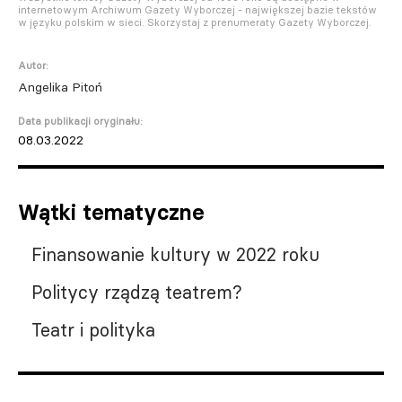
internetowym Archiwum Gazety Wyborczej - największej bazie tekstów
w języku polskim w sieci. Skorzystaj z prenumeraty Gazety Wyborczej.
Autor:
Angelika Pitoń
Data publikacji oryginału:
08.03.2022
Wątki tematyczne
Finansowanie kultury w 2022 roku
Politycy rządzą teatrem?
Teatr i polityka