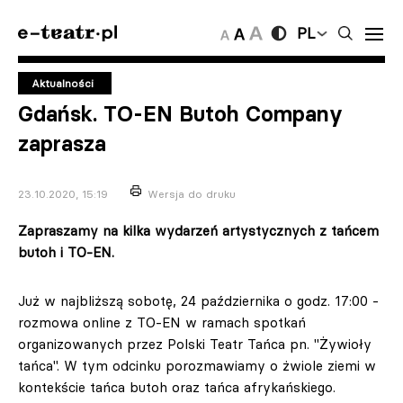
PL
Aktualności
Gdańsk. TO-EN Butoh Company
zaprasza
23.10.2020, 15:19
Wersja do druku
Zapraszamy na kilka wydarzeń artystycznych z tańcem
butoh i TO-EN.
Już w najbliższą sobotę, 24 października o godz. 17:00 -
rozmowa online z TO-EN w ramach spotkań
organizowanych przez Polski Teatr Tańca pn. "Żywioły
tańca". W tym odcinku porozmawiamy o żwiole ziemi w
kontekście tańca butoh oraz tańca afrykańskiego.