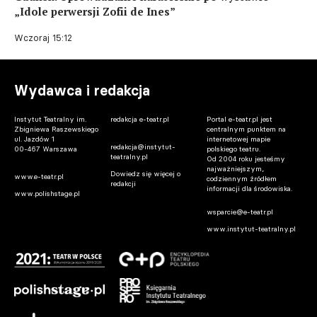
„Idole perwersji Zofii de Ines”
Wczoraj 15:12
Wydawca i redakcja
Instytut Teatralny im.
redakcja e-teatr.pl
Portal e-teatr.pl jest
Zbigniewa Raszewskiego
centralnym punktem na
ul. Jazdów 1
internetowej mapie
redakcja@instytut-
00-467 Warszawa
polskiego teatru.
teatralny.pl
Od 2004 roku jesteśmy
najważniejszym,
Dowiedz się więcej o
www.e-teatr.pl
codziennym źródłem
redakcji
informacji dla środowiska.
www.polishstage.pl
wsparcie@e-teatr.pl
www.instytut-teatralny.pl