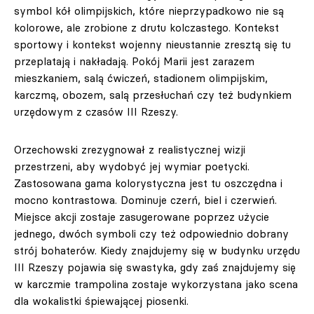
symbol kół olimpijskich, które nieprzypadkowo nie są
kolorowe, ale zrobione z drutu kolczastego. Kontekst
sportowy i kontekst wojenny nieustannie zresztą się tu
przeplatają i nakładają. Pokój Marii jest zarazem
mieszkaniem, salą ćwiczeń, stadionem olimpijskim,
karczmą, obozem, salą przesłuchań czy też budynkiem
urzędowym z czasów III Rzeszy.
Orzechowski zrezygnował z realistycznej wizji
przestrzeni, aby wydobyć jej wymiar poetycki.
Zastosowana gama kolorystyczna jest tu oszczędna i
mocno kontrastowa. Dominuje czerń, biel i czerwień.
Miejsce akcji zostaje zasugerowane poprzez użycie
jednego, dwóch symboli czy też odpowiednio dobrany
strój bohaterów. Kiedy znajdujemy się w budynku urzędu
III Rzeszy pojawia się swastyka, gdy zaś znajdujemy się
w karczmie trampolina zostaje wykorzystana jako scena
dla wokalistki śpiewającej piosenki.