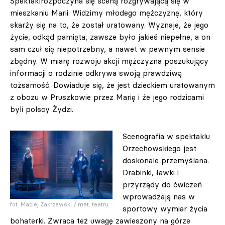
Spektaklrozpoczyna się sceną rozgrywającą się w
mieszkaniu Marii. Widzimy młodego mężczyznę, który
skarży się na to, że został uratowany. Wyznaje, że jego
życie, odkąd pamięta, zawsze było jakieś niepełne, a on
sam czuł się niepotrzebny, a nawet w pewnym sensie
zbędny. W miarę rozwoju akcji mężczyzna poszukujący
informacji o rodzinie odkrywa swoją prawdziwą
tożsamość. Dowiaduje się, że jest dzieckiem uratowanym
z obozu w Pruszkowie przez Marię i że jego rodzicami
byli polscy Żydzi.
Scenografia w spektaklu
Orzechowskiego jest
doskonale przemyślana.
Drabinki, ławki i
przyrządy do ćwiczeń
wprowadzają nas w
fot. Maciej Zakrzewski / mat. teatru
sportowy wymiar życia
bohaterki. Zwraca też uwagę zawieszony na górze