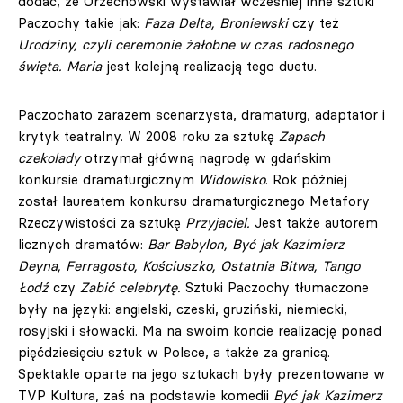
dodać, że Orzechowski wystawiał wcześniej inne sztuki
Paczochy takie jak:
Faza Delta, Broniewski
czy też
Urodziny, czyli ceremonie żałobne w czas radosnego
święta.
Maria
jest kolejną realizacją tego duetu.
Paczochato zarazem scenarzysta, dramaturg, adaptator i
krytyk teatralny. W 2008 roku za sztukę
Zapach
czekolady
otrzymał główną nagrodę w gdańskim
konkursie dramaturgicznym
Widowisko
. Rok później
został laureatem konkursu dramaturgicznego Metafory
Rzeczywistości za sztukę
Przyjaciel.
Jest także autorem
licznych dramatów:
Bar Babylon, Być jak Kazimierz
Deyna, Ferragosto, Kościuszko, Ostatnia Bitwa, Tango
Łodź
czy
Zabić celebrytę.
Sztuki Paczochy tłumaczone
były na języki: angielski, czeski, gruziński, niemiecki,
rosyjski i słowacki. Ma na swoim koncie realizację ponad
pięćdziesięciu sztuk w Polsce, a także za granicą.
Spektakle oparte na jego sztukach były prezentowane w
TVP Kultura, zaś na podstawie komedii
Być jak Kazimerz