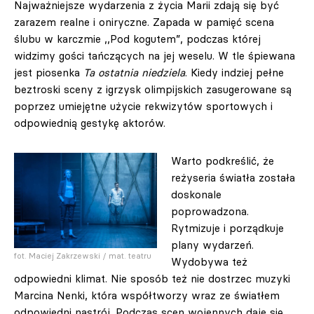
Najważniejsze wydarzenia z życia Marii zdają się być
zarazem realne i oniryczne. Zapada w pamięć scena
ślubu w karczmie ,,Pod kogutem”, podczas której
widzimy gości tańczących na jej weselu. W tle śpiewana
jest piosenka
Ta ostatnia niedziela
. Kiedy indziej pełne
beztroski sceny z igrzysk olimpijskich zasugerowane są
poprzez umiejętne użycie rekwizytów sportowych i
odpowiednią gestykę aktorów.
Warto podkreślić, że
reżyseria światła została
doskonale
poprowadzona.
Rytmizuje i porządkuje
plany wydarzeń.
fot. Maciej Zakrzewski / mat. teatru
Wydobywa też
odpowiedni klimat. Nie sposób też nie dostrzec muzyki
Marcina Nenki, która współtworzy wraz ze światłem
odpowiedni nastrój. Podczas scen wojennych daje się