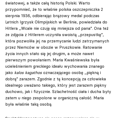
światowej, a także całą historią Polski. Warto
przypomnieć, że to właśnie polska oszczepniczka 2
sierpnia 1936, odbierając brązowy medal podczas
Letnich Igrzysk Olimpijskich w Berlinie, powiedziała do
Hitlera ,,Wcale nie czuję się mniejsza od pana”. Ona też
ze zdjęcia z Hitlerem uczyniła swoistą ,,przepustkę”,
która pozwoliła jej na przemycanie ludzi zatrzymanych
przez Niemców w obozie w Pruszkowie. Ratowanie
życia innych stało się jej drugim, a może nawet
pierwszym powołaniem. Maria Kwaśniewska była
ucieleśnieniem greckiego ideału wychowania znanego
jako
kalos kagathos
oznaczającego osobę ,,piękną i
dobrą” zarazem. Zgodnie z tą koncepcją za człowieka
idealnego uważano takiego, który jest zarazem piękny
duchowo, jak i fizycznie. Szlachetność ciała i ducha były
zatem u niego zespolone w organiczną całość. Maria
była właśnie taką osobą.