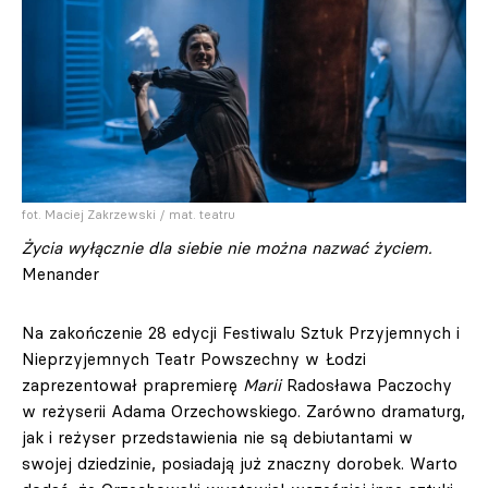
fot. Maciej Zakrzewski / mat. teatru
Życia wyłącznie dla siebie nie można nazwać życiem.
Menander
Na zakończenie 28 edycji Festiwalu Sztuk Przyjemnych i
Nieprzyjemnych Teatr Powszechny w Łodzi
zaprezentował prapremierę
Marii
Radosława Paczochy
w reżyserii Adama Orzechowskiego. Zarówno dramaturg,
jak i reżyser przedstawienia nie są debiutantami w
swojej dziedzinie, posiadają już znaczny dorobek. Warto