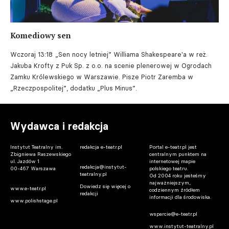
Komediowy sen
Wczoraj 13:18
„Sen nocy letniej” Williama Shakespeare'a w reż.
Jakuba Krofty z Puk Sp. z o.o. na scenie plenerowej w Ogrodach
Zamku Królewskiego w Warszawie. Pisze Piotr Zaremba w
„Rzeczpospolitej”, dodatku „Plus Minus”.
Wydawca i redakcja
Instytut Teatralny im.
redakcja e-teatr.pl
Portal e-teatr.pl jest
Zbigniewa Raszewskiego
centralnym punktem na
ul. Jazdów 1
internetowej mapie
redakcja@instytut-
00-467 Warszawa
polskiego teatru.
teatralny.pl
Od 2004 roku jesteśmy
najważniejszym,
Dowiedz się więcej o
www.e-teatr.pl
codziennym źródłem
redakcji
informacji dla środowiska.
www.polishstage.pl
wsparcie@e-teatr.pl
www.instytut-teatralny.pl