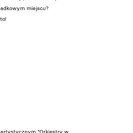
ypadkowym miejscu?
to!
 artystycznym “Orkiestry w