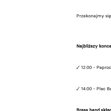
Przekonajmy się!
Najbliższy konc
🗸 12:00 - Papro
🗸 14:00 - Plac 
Brass band skła