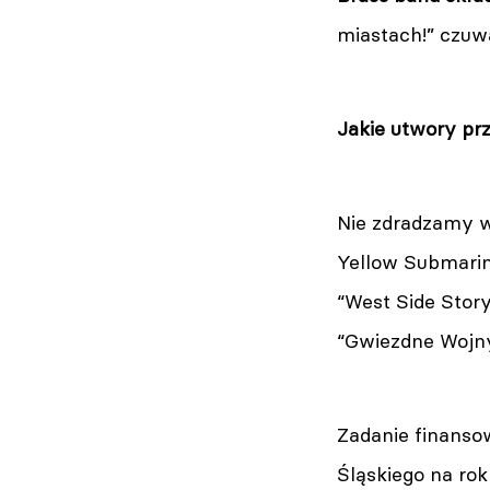
miastach!” czuw
Jakie utwory pr
Nie zdradzamy ws
Yellow Submarin
“West Side Story
“Gwiezdne Wojny”
Zadanie finans
Śląskiego na rok