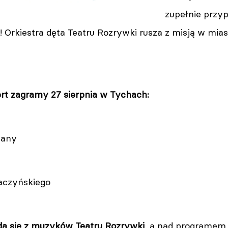
zupełnie prz
 Orkiestra dęta Teatru Rozrywki rusza z misją w mias
ert zagramy 27 sierpnia w Tychach:
cany
Baczyńskiego
da się z muzyków Teatru Rozrywki
, a nad programem