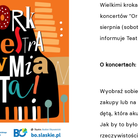
Wielkimi kroka
koncertów "Ork
sierpnia (sob
informuje Teat
O koncertach:
Wyobraź sobie,
zakupy lub na 
dętą, która ak
Jak by to był
rzeczywistości