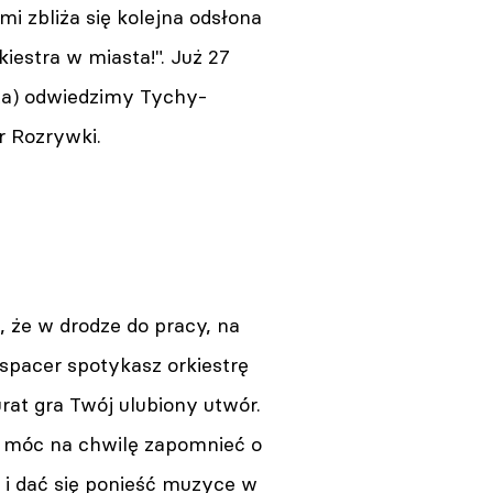
mi zbliża się kolejna odsłona
iestra w miasta!". Już 27
ota) odwiedzimy Tychy-
r Rozrywki.
 że w drodze do pracy, na
spacer spotykasz orkiestrę
urat gra Twój ulubiony utwór.
o móc na chwilę zapomnieć o
 i dać się ponieść muzyce w