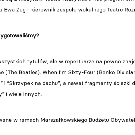
a Ewa Zug - kierownik zespołu wokalnego Teatru Roz
zygotowaliśmy?
zystkich tytułów, ale w repertuarze na pewno znajdą 
e (The Beatles), When I'm Sixty-Four (Benko Dixielan
” i “Skrzypek na dachu”, a nawet fragmenty ścieżki 
 i wiele innych.
owane w ramach Marszałkowskiego Budżetu Obywate