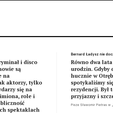
Bernard Ładysz nie doc
yminał i disco
Równo dwa lata
nowie są
urodzin. Gdyby 
e na
hucznie w Otręb
k aktorzy, tylko
spotykaliśmy się
ydarzy się na
rezydencji. Był 
imiona, role i
przyjazny i szcz
bliczność
Pisze Sławomir Pietras w 
ych spektaklach