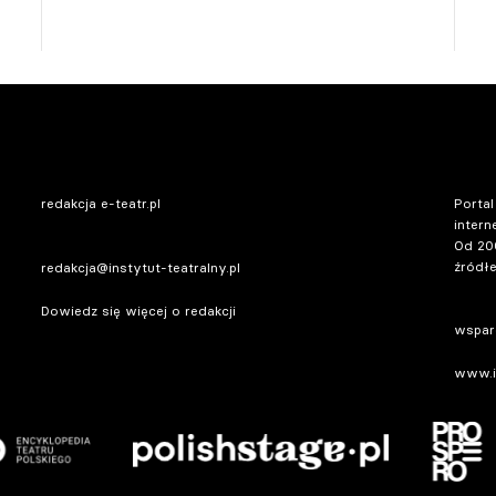
redakcja e-teatr.pl
Portal
intern
Od 20
źródłe
redakcja@instytut-teatralny.pl
Dowiedz się więcej o redakcji
wsparc
www.in