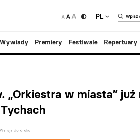
PL
/Wywiady
Premiery
Festiwale
Repertuary
 „Orkiestra w miasta” już
 Tychach
Wersja do druku