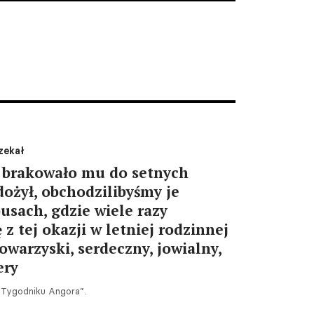
zekał
 brakowało mu do setnych
dożył, obchodzilibyśmy je
usach, gdzie wiele razy
 z tej okazji w letniej rodzinnej
towarzyski, serdeczny, jowialny,
ery
„Tygodniku Angora”.