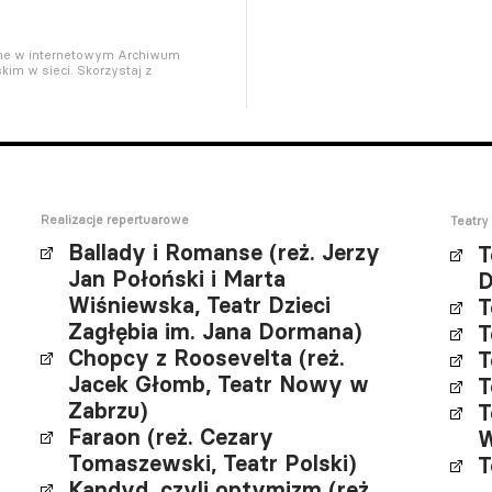
pne w internetowym Archiwum
kim w sieci. Skorzystaj z
Realizacje repertuarowe
Teatry 
Ballady i Romanse (reż. Jerzy
T
Jan Połoński i Marta
D
Wiśniewska, Teatr Dzieci
T
Zagłębia im. Jana Dormana)
T
Chopcy z Roosevelta (reż.
T
Jacek Głomb, Teatr Nowy w
T
Zabrzu)
T
Faraon (reż. Cezary
W
Tomaszewski, Teatr Polski)
T
Kandyd, czyli optymizm (reż.