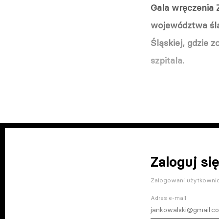
Gala wręczenia 
województwa ślą
Śląskiej, gdzie 
szpitala.
Zaloguj się
Zalogowani użytkownic
Adres e-mail