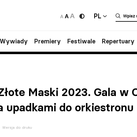
PL
/Wywiady
Premiery
Festiwale
Repertuary
Złote Maski 2023. Gala w O
 upadkami do orkiestronu
Wersja do druku