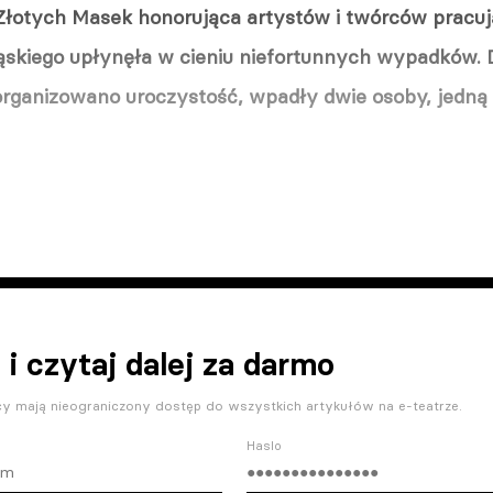
Złotych Masek honorująca artystów i twórców pracu
skiego upłynęła w cieniu niefortunnych wypadków. D
zorganizowano uroczystość, wpadły dwie osoby, jedną
 i czytaj dalej za darmo
y mają nieograniczony dostęp do wszystkich artykułów na e-teatrze.
Haslo