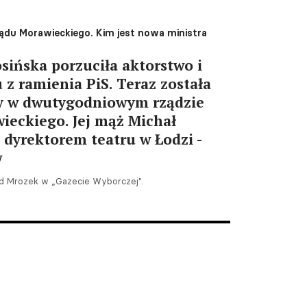
ządu Morawieckiego. Kim jest nowa ministra
ińska porzuciła aktorstwo i
 z ramienia PiS. Teraz została
ry w dwutygodniowym rządzie
ieckiego. Jej mąż Michał
ł dyrektorem teatru w Łodzi -
w
ld Mrozek w „Gazecie Wyborczej".