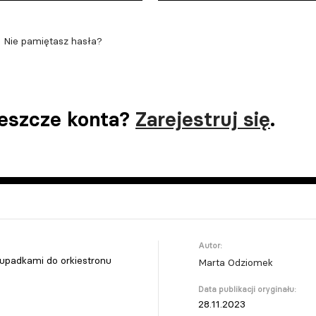
Nie pamiętasz hasła?
jeszcze konta?
Zarejestruj się
.
Autor:
 upadkami do orkiestronu
Marta Odziomek
Data publikacji oryginału:
28.11.2023