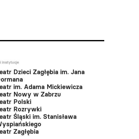
i instytucje
eatr Dzieci Zagłębia im. Jana
ormana
eatr im. Adama Mickiewicza
eatr Nowy w Zabrzu
eatr Polski
eatr Rozrywki
eatr Śląski im. Stanisława
yspiańskiego
eatr Zagłębia