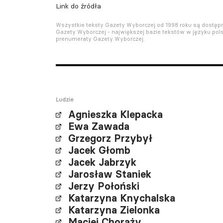
Link do źródła
Wszystkie teksty Gazety Wyborczej od 1998 roku są dostę
Gazety Wyborczej - największej bazie tekstów w języku pols
prenumeraty Gazety Wyborczej.
Ludzie
Agnieszka Klepacka
Ewa Zawada
Grzegorz Przybył
Jacek Głomb
Jacek Jabrzyk
Jarosław Staniek
Jerzy Połoński
Katarzyna Knychalska
Katarzyna Zielonka
Maciej Chorąży