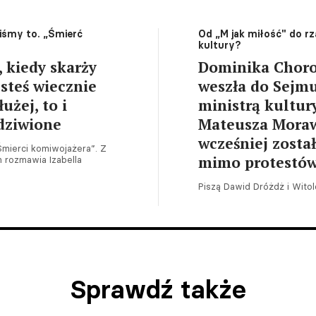
liśmy to. „Śmierć
Od „M jak miłość" do r
kultury?
kiedy skarży
Dominika Choros
esteś wiecznie
weszła do Sejmu
użej, to i
ministrą kultu
zdziwione
Mateusza Moraw
wcześniej zosta
Śmierci komiwojażera”. Z
mimo protestó
 rozmawia Izabella
Piszą Dawid Dróżdż i Wito
Sprawdź także