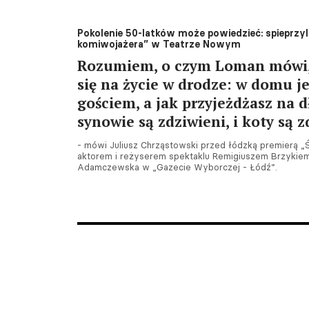
Pokolenie 50-latków może powiedzieć: spieprzy
komiwojażera” w Teatrze Nowym
Rozumiem, o czym Loman mówi, 
się na życie w drodze: w domu j
gościem, a jak przyjeżdżasz na dł
synowie są zdziwieni, i koty są 
- mówi Juliusz Chrząstowski przed łódzką premierą „
aktorem i reżyserem spektaklu Remigiuszem Brzykiem
Adamczewska w „Gazecie Wyborczej - Łódź”.