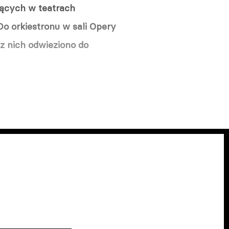
jących w teatrach
o orkiestronu w sali Opery
 z nich odwieziono do