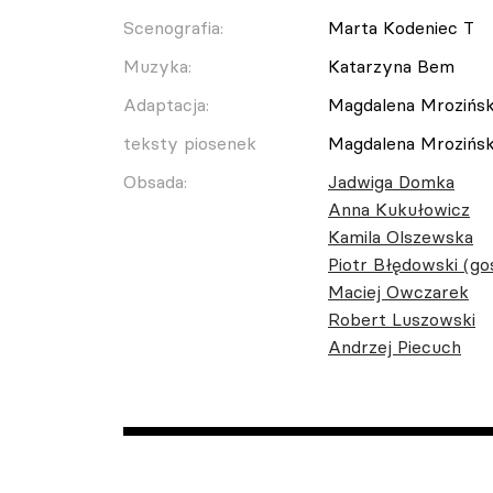
Scenografia:
Marta Kodeniec T
Muzyka:
Katarzyna Bem
Adaptacja:
Magdalena Mrozińs
teksty piosenek
Magdalena Mrozińs
Obsada:
Jadwiga Domka
Anna Kukułowicz
Kamila Olszewska
Piotr Błędowski (go
Maciej Owczarek
Robert Luszowski
Andrzej Piecuch