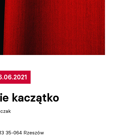
6.06.2021
ie kaczątko
zczak
 13 35-064 Rzeszów