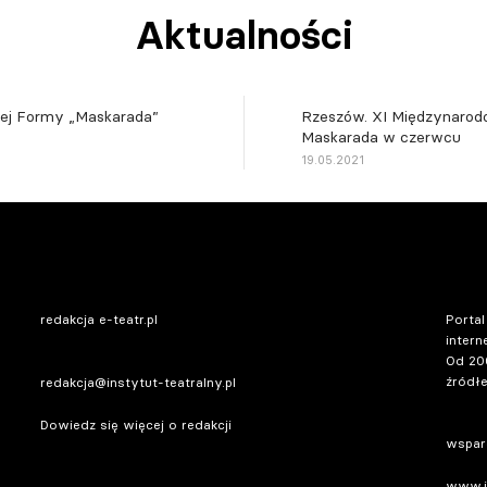
Aktualności
nej Formy „Maskarada”
Rzeszów. XI Międzynarod
Maskarada w czerwcu
19.05.2021
redakcja e-teatr.pl
Portal
intern
Od 20
źródłe
redakcja@instytut-teatralny.pl
Dowiedz się więcej o redakcji
wsparc
www.in