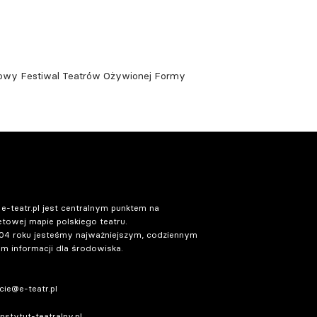
owy Festiwal Teatrów Ożywionej Formy
 e-teatr.pl jest centralnym punktem na
etowej mapie polskiego teatru.
04 roku jesteśmy najważniejszym, codziennym
m informacji dla środowiska.
ie@e-teatr.pl
stytut-teatralny.pl