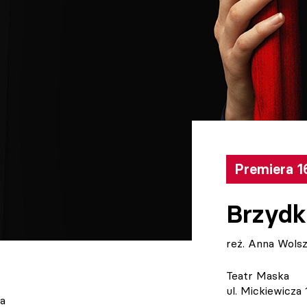
Premiera 1
Brzydk
reż. Anna Wols
Teatr Maska
ul. Mickiewicza
na