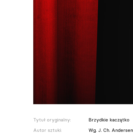
Tytuł oryginalny:
Brzydkie kaczątko
Autor sztuki:
Wg. J. Ch. Anderse