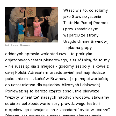
Właściwie to, co robimy
jako Stowarzyszenie
Teatr Na Pustej Podłodze
(przy zasadniczym
wsparciu ze strony
Urzędu Gminy Brwinów)
fot. Paweł Remez
- rękoma grupy
oddanych sprawie wolontariuszy - to praktyka
objazdowego teatru plenerowego, z tą różnicą, że to my
- nie ruszając się z miejsca - gościmy zespoły lalkowe z
całej Polski. Adresatem przedstawień jest najmłodsze
pokolenie mieszkańców Brwinowa (z pełną otwartością
do uczestnictwa dla sąsiadów bliższych i dalszych).
Ponieważ są to bardzo często absolutnie pierwsze
"wizyty w teatrze" naszych młodych widzów, stawiamy
sobie za cel zbudowanie aury prawdziwego teatru i
stopniowego oswajania ich z zasadami "bycia w teatrze".
Dlatego jest prawdziwa scena, czarne okotarowanie