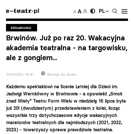
PL
Aktualności
Brwinów. Już po raz 20. Wakacyjna
akademia teatralna - na targowisku,
ale z gongiem...
17.07.2023, 14:41
Wersja do druku
Każdemu spektaklowi na Scenie Letniej dla Dzieci im.
Jadwigi Warnkówny w Brwinowie - a opowieść „Smok
znad Wisły” Teatru Form Wielu w niedzielę 16 lipca była
już 20! (dwudziestym) przedstawieniem z kolei, licząc
wszystkie trzy dotychczasowe edycje wakacyjnych
maratonów teatralnych dla najmłodszych (2021, 2022,
2023) - towarzyszy oprawa prawdziwie teatralna.