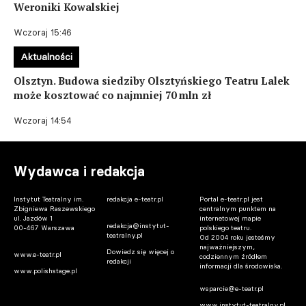
Weroniki Kowalskiej
Wczoraj 15:46
Aktualności
Olsztyn. Budowa siedziby Olsztyńskiego Teatru Lalek
może kosztować co najmniej 70 mln zł
Wczoraj 14:54
Wydawca i redakcja
Instytut Teatralny im.
redakcja e-teatr.pl
Portal e-teatr.pl jest
Zbigniewa Raszewskiego
centralnym punktem na
ul. Jazdów 1
internetowej mapie
redakcja@instytut-
00-467 Warszawa
polskiego teatru.
teatralny.pl
Od 2004 roku jesteśmy
najważniejszym,
Dowiedz się więcej o
www.e-teatr.pl
codziennym źródłem
redakcji
informacji dla środowiska.
www.polishstage.pl
wsparcie@e-teatr.pl
www.instytut-teatralny.pl