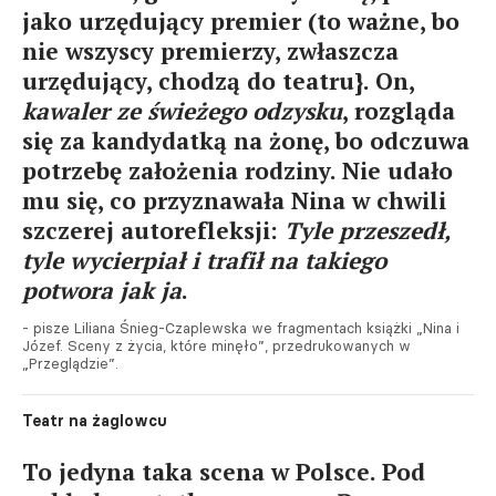
jako urzędujący premier (to ważne, bo
nie wszyscy premierzy, zwłaszcza
urzędujący, chodzą do teatru}. On,
kawaler ze świeżego odzysku
, rozgląda
się za kandydatką na żonę, bo odczuwa
potrzebę założenia rodziny. Nie udało
mu się, co przyznawała Nina w chwili
szczerej autorefleksji:
Tyle przeszedł,
tyle wycierpiał i trafił na takiego
potwora jak ja
.
- pisze Liliana Śnieg-Czaplewska we fragmentach książki „Nina i
Józef. Sceny z życia, które minęło”, przedrukowanych w
„Przeglądzie”.
Teatr na żaglowcu
To jedyna taka scena w Polsce. Pod