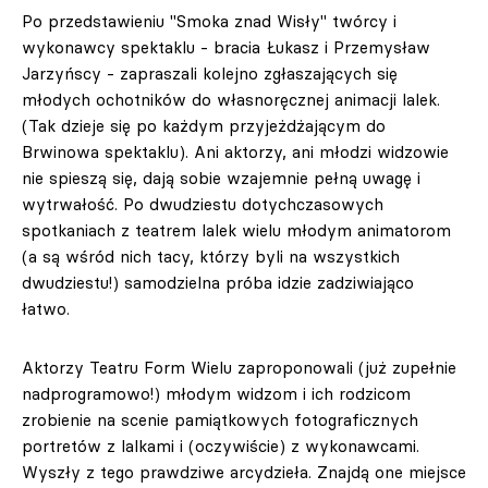
Po przedstawieniu "Smoka znad Wisły" twórcy i
wykonawcy spektaklu - bracia Łukasz i Przemysław
Jarzyńscy - zapraszali kolejno zgłaszających się
młodych ochotników do własnoręcznej animacji lalek.
(Tak dzieje się po każdym przyjeżdżającym do
Brwinowa spektaklu). Ani aktorzy, ani młodzi widzowie
nie spieszą się, dają sobie wzajemnie pełną uwagę i
wytrwałość. Po dwudziestu dotychczasowych
spotkaniach z teatrem lalek wielu młodym animatorom
(a są wśród nich tacy, którzy byli na wszystkich
dwudziestu!) samodzielna próba idzie zadziwiająco
łatwo.
Aktorzy Teatru Form Wielu zaproponowali (już zupełnie
nadprogramowo!) młodym widzom i ich rodzicom
zrobienie na scenie pamiątkowych fotograficznych
portretów z lalkami i (oczywiście) z wykonawcami.
Wyszły z tego prawdziwe arcydzieła. Znajdą one miejsce