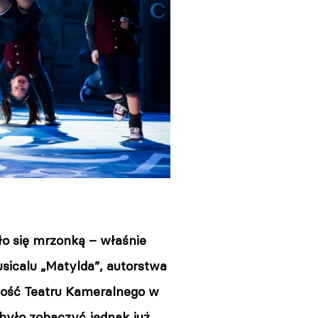
ło się mrzonką – właśnie
usicalu „Matylda”, autorstwa
alność Teatru Kameralnego w
 było zobaczyć jednak już