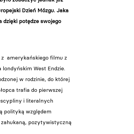
uropejski Dzień Mózgu. Jaka
a dzięki potędze swojego
ż z amerykańskiego filmu z
na londyńskim West Endzie.
odzonej w rodzinie, do której
łopca trafia do pierwszej
cypliny i literalnych
wą polityką względem
ż zahukaną, pozytywistyczną