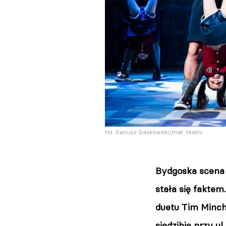
fot. Dariusz Gackowski/mat. teatru
Bydgoska scena 
stała się faktem
duetu Tim Minch
siedzibie przy u