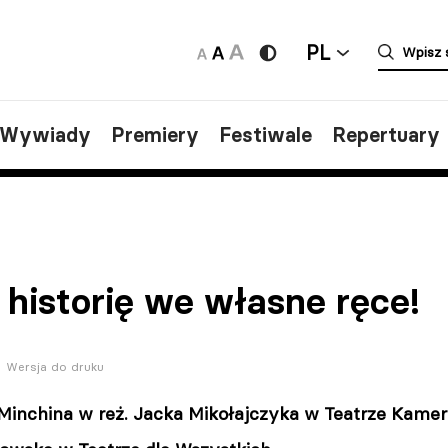
PL
/Wywiady
Premiery
Festiwale
Repertuary
historię we własne ręce!
Wersja do druku
Minchina w reż. Jacka Mikołajczyka w Teatrze Kame