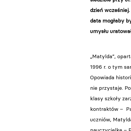
dzień wcześniej.
data mogłaby by
umysłu uratowała
„Matylda”, opart
1996 r. o tym sa
Opowiada histori
nie przystaje. P
klasy szkoły za
kontraktów – Pa
uczniów, Matyld
nauczycielkę – 