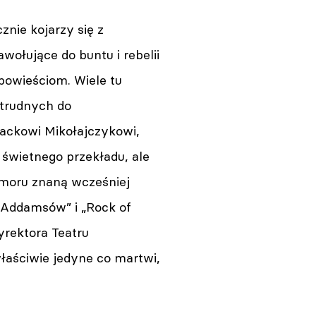
nie kojarzy się z
wołujące do buntu i rebelii
owieściom. Wiele tu
trudnych do
Jackowi Mikołajczykowi,
 świetnego przekładu, ale
umoru znaną wcześniej
 Addamsów” i „Rock of
yrektora Teatru
łaściwie jedyne co martwi,