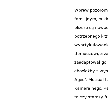
Wbrew pozorom „M
familijnym, cuki
bliższe są nowo
potrzebnego krz
wyartykułowania
tłumaczowi, a za
zaadaptował go 
chociażby z wys
Ages”. Musical t
Kameralnego. Pa
to czy starczy f