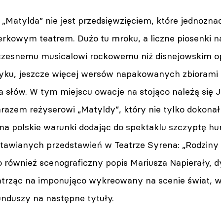
atylda” nie jest przedsięwzięciem, które jednoznacz
erkowym teatrem. Dużo tu mroku, a liczne piosenki na
czesnemu musicalowi rockowemu niż disnejowskim op
yku, jeszcze więcej wersów napakowanych zbiorami 
 słów. W tym miejscu owacje na stojąco należą się 
razem reżyserowi „Matyldy”, który nie tylko dokonał
na polskie warunki dodając do spektaklu szczyptę h
tawianych przedstawień w Teatrze Syrena: „Rodziny
o również scenograficzny popis Mariusza Napierały, d
trząc na imponująco wykreowany na scenie świat, w
unduszy na następne tytuły.