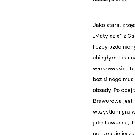
Jako stara, zrz
„Matyldzie” z C
liczby uzdolnio
ubiegłym roku n
warszawskim Tea
bez silnego mus
obsady. Po obejr
Brawurowa jest M
wszystkim gra w 
jako Lawenda, T
potrzebuje jeszc