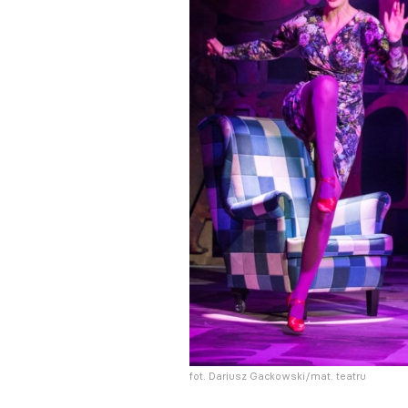
fot. Dariusz Gackowski/mat. teatru