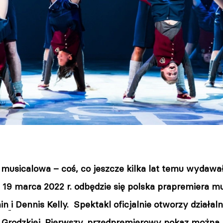
musicalowa – coś, co jeszcze kilka lat temu wydawa
. 19 marca 2022 r. odbędzie się polska prapremiera m
in
i Dennis Kelly. Spektakl oficjalnie otworzy dział
l. Grodzkiej. Pierwszy, przedpremierowy pokaz można