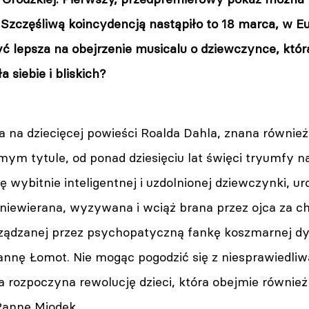
 Szczęśliwą koincydencją nastąpiło to 18 marca, w E
ć lepsza na obejrzenie musicalu o dziewczynce, któr
 siebie i bliskich?
a na dziecięcej powieści Roalda Dahla, znana równie
mym tytule, od ponad dziesięciu lat święci tryumfy 
ę wybitnie inteligentnej i uzdolnionej dziewczynki, ur
oniewierana, wyzywana i wciąż brana przez ojca za ch
rządzanej przez psychopatyczną fankę koszmarnej dys
nnę Łomot. Nie mogąc pogodzić się z niesprawiedli
a rozpoczyna rewolucję dzieci, która obejmie równie
Pannę Miodek.