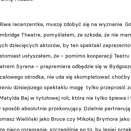
ędliwa recenzentka, muszę zdobyć się na wyznanie. G
ambridge Theatre, pomyślałam, że szkoda, że nie ma
nych dziecięcych aktorów, by ten spektakl zaprezen
atomiast usłyszałam, że – pomimo kooperacji Teatru
trem Syrena – prapremiera odbędzie się w Bydgoszcz
icalowego ośrodka, nie uda się skompletować choćby p
zeniu dzisiejszego spektaklu mogę tylko przeprosić z
atylda Baj w tytułowej roli, która nie tylko śpiewa i 
sposób absolutnie przekonujący. Dzielnie partnerują
omasz Wieliński jako Bruce czy Mikołaj Brymora jako
ze nieco rozegrania, szczególnie po to, by lepiej pr