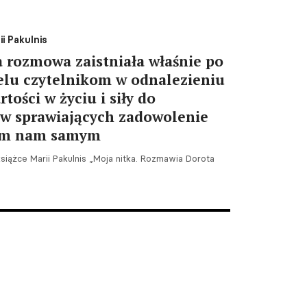
i Pakulnis
ta rozmowa zaistniała właśnie po
elu czytelnikom w odnalezieniu
ości w życiu i siły do
ów sprawiających zadowolenie
kim nam samym
książce Marii Pakulnis „Moja nitka. Rozmawia Dorota