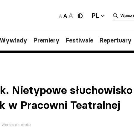
PL
/Wywiady
Premiery
Festiwale
Repertuary
ok. Nietypowe słuchowisko
k w Pracowni Teatralnej
Wersja do druku