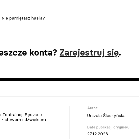
Nie pamiętasz hasła?
jeszcze konta?
Zarejestruj się
.
Autor:
Teatralnej. Będzie o
Urszula Śleszyńska
 - słowem i dźwiękiem
Data publikacji oryginału:
27.12.2023