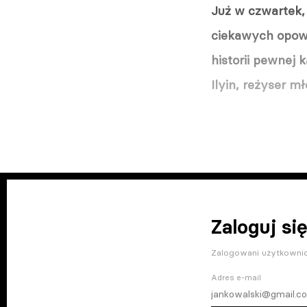
Już w czwartek, 
ciekawych opowi
historii pewnej 
Ilyin, reżyser m
Zaloguj się
Zalogowani użytkownic
Adres e-mail