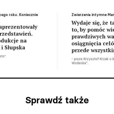
cego roku. Koniecznie
Zwierzenia intymne Mari
Wydaje się, że 
zaprezentowały
to, by pomóc wi
rzedstawień.
prawdziwych wart
odukcje na
osiągnięcia cel
 i Słupska
przede wszyst
to".
- pisze Krzysztof Krzak o 
Wodecka”.
Sprawdź także