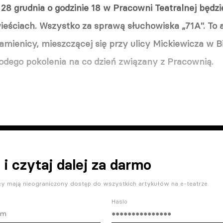
28 grudnia o godzinie 18 w Pracowni Teatralnej będz
eściach. Wszystko za sprawą słuchowiska „71A". To a
kamienicy, mieszczącej się przy ulicy Mickiewicza w 
łodego pokolenia na co dzień związany z Pracownią.
 i czytaj dalej za darmo
y mają nieograniczony dostęp do wszystkich artykułów na e-teatrze.
Haslo