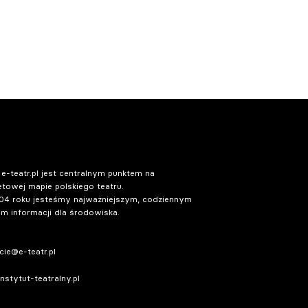
 e-teatr.pl jest centralnym punktem na
etowej mapie polskiego teatru.
04 roku jesteśmy najważniejszym, codziennym
m informacji dla środowiska.
ie@e-teatr.pl
stytut-teatralny.pl