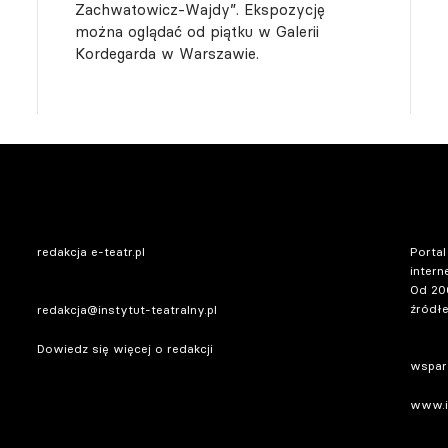
Zachwatowicz-Wajdy”. Ekspozycję
można oglądać od piątku w Galerii
Kordegarda w Warszawie.
redakcja e-teatr.pl
Portal
intern
Od 20
źródłe
redakcja@instytut-teatralny.pl
Dowiedz się więcej o redakcji
wsparc
www.in