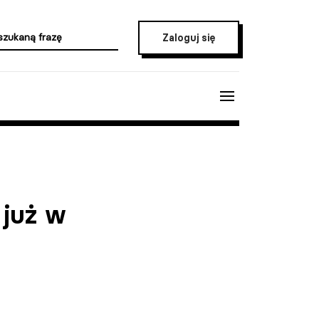
Zaloguj się
 już w