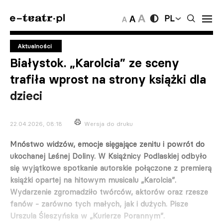
PL
Aktualności
Białystok. „Karolcia” ze sceny
trafiła wprost na strony książki dla
dzieci
22.04.2026, 08:18
Wersja do druku
Mnóstwo widzów, emocje sięgające zenitu i powrót do
ukochanej Leśnej Doliny. W Książnicy Podlaskiej odbyło
się wyjątkowe spotkanie autorskie połączone z premierą
książki opartej na hitowym musicalu „Karolcia”.
Wydarzenie zgromadziło twórców, aktorów oraz rzesze
fanów - zarówno tych małych, jak i dużych. Pisze
Urszula Śleszyńska w „Kurierze Porannym”.