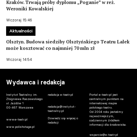
Kraków. Trwają próby dyplomu „Poganie” w reż.
Weroniki Kowalskiej
Wczoraj 15:46
Aktualności
Olsztyn. Budowa siedziby Olsztyńskiego Teatru Lalek
może kosztować co najmniej 70 mln zł
Wczoraj 14:54
Wydawca i redakcja
Instytut Teatralny im.
redakcja e-teatr.pl
Portal e-teatr.pl jest
Zbigniewa Raszewskiego
centralnym punktem na
ul. Jazdów 1
internetowej mapie
redakcja@instytut-
00-467 Warszawa
polskiego teatru.
teatralny.pl
Od 2004 roku jesteśmy
najważniejszym,
Dowiedz się więcej o
www.e-teatr.pl
codziennym źródłem
redakcji
informacji dla środowiska.
www.polishstage.pl
wsparcie@e-teatr.pl