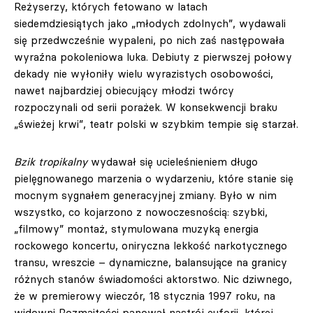
Reżyserzy, których fetowano w latach
siedemdziesiątych jako „młodych zdolnych”, wydawali
się przedwcześnie wypaleni, po nich zaś następowała
wyraźna pokoleniowa luka. Debiuty z pierwszej połowy
dekady nie wyłoniły wielu wyrazistych osobowości,
nawet najbardziej obiecujący młodzi twórcy
rozpoczynali od serii porażek. W konsekwencji braku
„świeżej krwi”, teatr polski w szybkim tempie się starzał.
Bzik tropikalny
wydawał się ucieleśnieniem długo
pielęgnowanego marzenia o wydarzeniu, które stanie się
mocnym sygnałem generacyjnej zmiany. Było w nim
wszystko, co kojarzono z nowoczesnością: szybki,
„filmowy” montaż, stymulowana muzyką energia
rockowego koncertu, oniryczna lekkość narkotycznego
transu, wreszcie – dynamiczne, balansujące na granicy
różnych stanów świadomości aktorstwo. Nic dziwnego,
że w premierowy wieczór, 18 stycznia 1997 roku, na
widowni Rozmaitości panował nastrój euforii, której