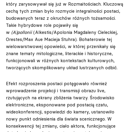
który zarysowywał się już w Rozmaitościach. Kluczową
cechą tych zmian było rozmycie integralności postaci,
budowanych teraz z okruchów różnych tożsamości.
Takie hybrydowe role pojawiły się
w
(A)pollonii
(Alkestis/Apolonia Magdaleny Cieleckiej,
Orestes/Max Aue Macieja Stuhra). Bohaterowie tej
wielowarstwowej opowieści, w której przenikały się
znane tematy mitologiczne, literackie i historyczne,
funkcjonowali w różnych kontekstach kulturowych,
tworzących skomplikowany układ lustrzanych odbić.
Efekt rozproszenia postaci potęgowało również
wprowadzenie projekcji i transmisji obrazu live,
rzutujących na ekrany zbliżenia twarzy. Środowisko
elektroniczne, eksponowane pod postacią czatu,
wideokonferencji, spowiedzi do kamery, ustanowiło
nowy punkt odniesienia dla świata scenicznego. W
konsekwencji tej zmiany, ciało aktora, funkcjonujące