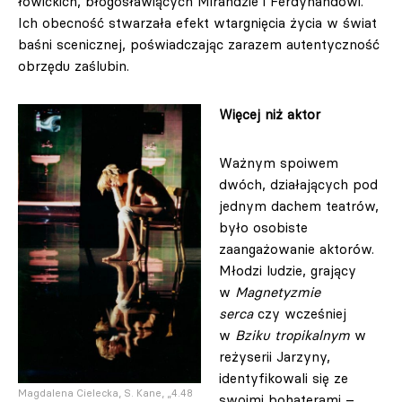
łowickich, błogosławiących Mirandzie i Ferdynandowi.
Ich obecność stwarzała efekt wtargnięcia życia w świat
baśni scenicznej, poświadczając zarazem autentyczność
obrzędu zaślubin.
Więcej niż aktor
Ważnym spoiwem
dwóch, działających pod
jednym dachem teatrów,
było osobiste
zaangażowanie aktorów.
Młodzi ludzie, grający
w
Magnetyzmie
serca
czy wcześniej
w
Bziku tropikalnym
w
reżyserii Jarzyny,
identyfikowali się ze
Magdalena Cielecka, S. Kane, „4.48
swoimi bohaterami –