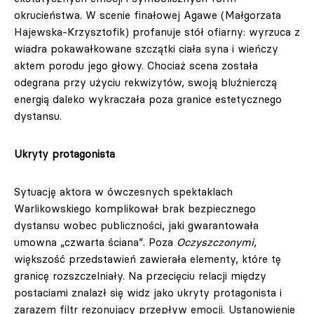
okrucieństwa. W scenie finałowej Agawe (Małgorzata
Hajewska-Krzysztofik) profanuje stół ofiarny: wyrzuca z
wiadra pokawałkowane szczątki ciała syna i wieńczy
aktem porodu jego głowy. Chociaż scena została
odegrana przy użyciu rekwizytów, swoją bluźnierczą
energią daleko wykraczała poza granice estetycznego
dystansu.
Ukryty protagonista
Sytuację aktora w ówczesnych spektaklach
Warlikowskiego komplikował brak bezpiecznego
dystansu wobec publiczności, jaki gwarantowała
umowna „czwarta ściana”. Poza
Oczyszczonymi
,
większość przedstawień zawierała elementy, które tę
granicę rozszczelniały. Na przecięciu relacji między
postaciami znalazł się widz jako ukryty protagonista i
zarazem filtr rezonujący przepływ emocji. Ustanowienie