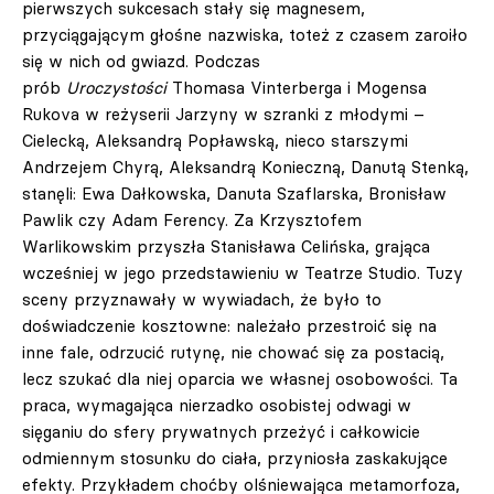
pierwszych sukcesach stały się magnesem,
przyciągającym głośne nazwiska, toteż z czasem zaroiło
się w nich od gwiazd. Podczas
prób
Uroczystości
Thomasa Vinterberga i Mogensa
Rukova w reżyserii Jarzyny w szranki z młodymi –
Cielecką, Aleksandrą Popławską, nieco starszymi
Andrzejem Chyrą, Aleksandrą Konieczną, Danutą Stenką,
stanęli: Ewa Dałkowska, Danuta Szaflarska, Bronisław
Pawlik czy Adam Ferency. Za Krzysztofem
Warlikowskim przyszła Stanisława Celińska, grająca
wcześniej w jego przedstawieniu w Teatrze Studio. Tuzy
sceny przyznawały w wywiadach, że było to
doświadczenie kosztowne: należało przestroić się na
inne fale, odrzucić rutynę, nie chować się za postacią,
lecz szukać dla niej oparcia we własnej osobowości. Ta
praca, wymagająca nierzadko osobistej odwagi w
sięganiu do sfery prywatnych przeżyć i całkowicie
odmiennym stosunku do ciała, przyniosła zaskakujące
efekty. Przykładem choćby olśniewająca metamorfoza,