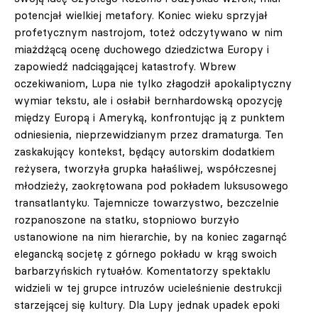
potencjał wielkiej metafory. Koniec wieku sprzyjał
profetycznym nastrojom, toteż odczytywano w nim
miażdżącą ocenę duchowego dziedzictwa Europy i
zapowiedź nadciągającej katastrofy. Wbrew
oczekiwaniom, Lupa nie tylko złagodził apokaliptyczny
wymiar tekstu, ale i osłabił bernhardowską opozycję
między Europą i Ameryką, konfrontując ją z punktem
odniesienia, nieprzewidzianym przez dramaturga. Ten
zaskakujący kontekst, będący autorskim dodatkiem
reżysera, tworzyła grupka hałaśliwej, współczesnej
młodzieży, zaokrętowana pod pokładem luksusowego
transatlantyku. Tajemnicze towarzystwo, bezczelnie
rozpanoszone na statku, stopniowo burzyło
ustanowione na nim hierarchie, by na koniec zagarnąć
elegancką socjetę z górnego pokładu w krąg swoich
barbarzyńskich rytuałów. Komentatorzy spektaklu
widzieli w tej grupce intruzów ucieleśnienie destrukcji
starzejącej się kultury. Dla Lupy jednak upadek epoki