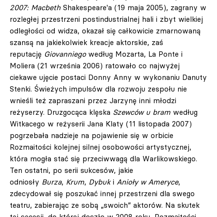
2007: Macbeth
Shakespeare'a (19 maja 2005), zagrany w
rozległej przestrzeni postindustrialnej hali i zbyt wielkiej
odległości od widza, okazał się całkowicie zmarnowaną
szansą na jakiekolwiek kreacje aktorskie, zaś
reputację
Giovanniego
według Mozarta, La Ponte i
Moliera (21 września 2006) ratowało co najwyżej
ciekawe ujęcie postaci Donny Anny w wykonaniu Danuty
Stenki. Świeżych impulsów dla rozwoju zespołu nie
wnieśli też zapraszani przez Jarzynę inni młodzi
reżyserzy. Druzgocąca klęska
Szewców u bram
według
Witkacego w reżyserii Jana Klaty (11 listopada 2007)
pogrzebała nadzieje na pojawienie się w orbicie
Rozmaitości kolejnej silnej osobowości artystycznej,
która mogła stać się przeciwwagą dla Warlikowskiego.
Ten ostatni, po serii sukcesów, jakie
odniosły
Burza
,
Krum
,
Dybuk
i
Anioły w Ameryce
,
zdecydował się poszukać innej przestrzeni dla swego
teatru, zabierając ze sobą „swoich” aktorów. Na skutek
tej secesji, do której doszło w 2008 roku, Rozmaitości