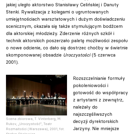
jakiej uległo aktorstwo Stanisławy Celińskiej i Danuty
Stenki. Rywalizacja z kolegami o ugruntowanych
umiejętnościach warsztatowych i dużym doświadczeniu
scenicznym, okazała się także stymulującym bodźcem
dla aktorskiej młodzieży. Zderzenie różnych szkół i
technik aktorskich poszerzało paletę możliwości zespołu
o nowe odcienie, co dało się dostrzec choćby w świetnie
skomponowanej obsadzie
Uroczystości
(5 czerwca
2001).
Rozszczelnianie formuły
pokoleniowości i
gotowość do współpracy
z artystami z zewnątrz,
należały do
najszczęśliwszych
Scena zbiorowa, T. Vinterberg, M.
decyzji dyrektorskich
Rukov, „Uroczystość”, Teatr
Jarzyny. Nie mniejsze
Rozmaitości (Warszawa), 2001, fot.
Stefan Okołowicz