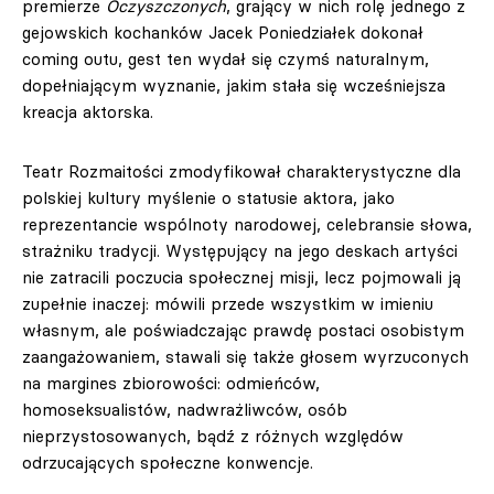
premierze
Oczyszczonych
, grający w nich rolę jednego z
gejowskich kochanków Jacek Poniedziałek dokonał
coming outu, gest ten wydał się czymś naturalnym,
dopełniającym wyznanie, jakim stała się wcześniejsza
kreacja aktorska.
Teatr Rozmaitości zmodyfikował charakterystyczne dla
polskiej kultury myślenie o statusie aktora, jako
reprezentancie wspólnoty narodowej, celebransie słowa,
strażniku tradycji. Występujący na jego deskach artyści
nie zatracili poczucia społecznej misji, lecz pojmowali ją
zupełnie inaczej: mówili przede wszystkim w imieniu
własnym, ale poświadczając prawdę postaci osobistym
zaangażowaniem, stawali się także głosem wyrzuconych
na margines zbiorowości: odmieńców,
homoseksualistów, nadwrażliwców, osób
nieprzystosowanych, bądź z różnych względów
odrzucających społeczne konwencje.