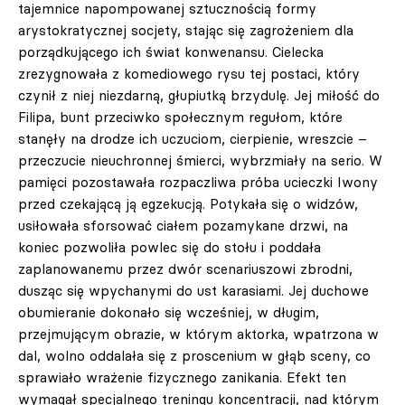
tajemnice napompowanej sztucznością formy
arystokratycznej socjety, stając się zagrożeniem dla
porządkującego ich świat konwenansu. Cielecka
zrezygnowała z komediowego rysu tej postaci, który
czynił z niej niezdarną, głupiutką brzydulę. Jej miłość do
Filipa, bunt przeciwko społecznym regułom, które
stanęły na drodze ich uczuciom, cierpienie, wreszcie –
przeczucie nieuchronnej śmierci, wybrzmiały na serio. W
pamięci pozostawała rozpaczliwa próba ucieczki Iwony
przed czekającą ją egzekucją. Potykała się o widzów,
usiłowała sforsować ciałem pozamykane drzwi, na
koniec pozwoliła powlec się do stołu i poddała
zaplanowanemu przez dwór scenariuszowi zbrodni,
dusząc się wpychanymi do ust karasiami. Jej duchowe
obumieranie dokonało się wcześniej, w długim,
przejmującym obrazie, w którym aktorka, wpatrzona w
dal, wolno oddalała się z proscenium w głąb sceny, co
sprawiało wrażenie fizycznego zanikania. Efekt ten
wymagał specjalnego treningu koncentracji, nad którym