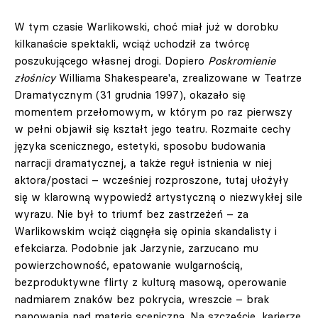
W tym czasie Warlikowski, choć miał już w dorobku
kilkanaście spektakli, wciąż uchodził za twórcę
poszukującego własnej drogi. Dopiero
Poskromienie
złośnicy
Williama Shakespeare'a, zrealizowane w Teatrze
Dramatycznym (31 grudnia 1997), okazało się
momentem przełomowym, w którym po raz pierwszy
w pełni objawił się kształt jego teatru. Rozmaite cechy
języka scenicznego, estetyki, sposobu budowania
narracji dramatycznej, a także reguł istnienia w niej
aktora/postaci – wcześniej rozproszone, tutaj ułożyły
się w klarowną wypowiedź artystyczną o niezwykłej sile
wyrazu. Nie był to triumf bez zastrzeżeń – za
Warlikowskim wciąż ciągnęła się opinia skandalisty i
efekciarza. Podobnie jak Jarzynie, zarzucano mu
powierzchowność, epatowanie wulgarnością,
bezproduktywne flirty z kulturą masową, operowanie
nadmiarem znaków bez pokrycia, wreszcie – brak
panowania nad materią sceniczną. Na szczęście, karierze