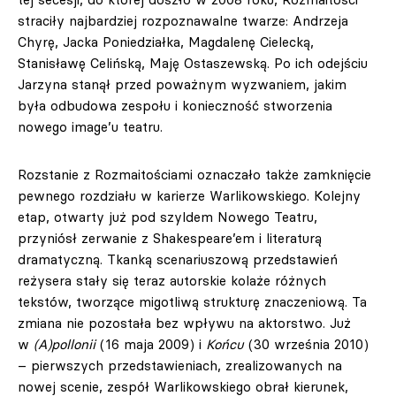
straciły najbardziej rozpoznawalne twarze: Andrzeja
Chyrę, Jacka Poniedziałka, Magdalenę Cielecką,
Stanisławę Celińską, Maję Ostaszewską. Po ich odejściu
Jarzyna stanął przed poważnym wyzwaniem, jakim
była odbudowa zespołu i konieczność stworzenia
nowego image’u teatru.
Rozstanie z Rozmaitościami oznaczało także zamknięcie
pewnego rozdziału w karierze Warlikowskiego. Kolejny
etap, otwarty już pod szyldem Nowego Teatru,
przyniósł zerwanie z Shakespeare’em i literaturą
dramatyczną. Tkanką scenariuszową przedstawień
reżysera stały się teraz autorskie kolaże różnych
tekstów, tworzące migotliwą strukturę znaczeniową. Ta
zmiana nie pozostała bez wpływu na aktorstwo. Już
w
(A)pollonii
(16 maja 2009) i
Końcu
(30 września 2010)
– pierwszych przedstawieniach, zrealizowanych na
nowej scenie, zespół Warlikowskiego obrał kierunek,