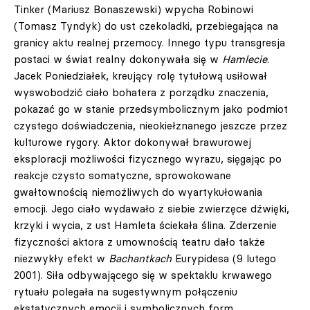
Tinker (Mariusz Bonaszewski) wpycha Robinowi
(Tomasz Tyndyk) do ust czekoladki, przebiegająca na
granicy aktu realnej przemocy. Innego typu transgresja
postaci w świat realny dokonywała się w
Hamlecie
.
Jacek Poniedziałek, kreujący rolę tytułową usiłował
wyswobodzić ciało bohatera z porządku znaczenia,
pokazać go w stanie przedsymbolicznym jako podmiot
czystego doświadczenia, nieokiełznanego jeszcze przez
kulturowe rygory. Aktor dokonywał brawurowej
eksploracji możliwości fizycznego wyrazu, sięgając po
reakcje czysto somatyczne, sprowokowane
gwałtownością niemożliwych do wyartykułowania
emocji. Jego ciało wydawało z siebie zwierzęce dźwięki,
krzyki i wycia, z ust Hamleta ściekała ślina. Zderzenie
fizyczności aktora z umownością teatru dało także
niezwykły efekt w
Bachantkach
Eurypidesa (9 lutego
2001). Siła odbywającego się w spektaklu krwawego
rytuału polegała na sugestywnym połączeniu
ekstatycznych emocji i symbolicznych form