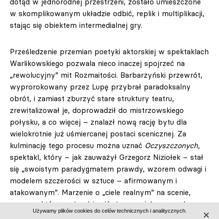
dotąd w jednorodnej przestrzeni, zostało umieszczone
w skomplikowanym układzie odbić, replik i multiplikacji,
stając się obiektem intermedialnej gry.
Prześledzenie przemian poetyki aktorskiej w spektaklach
Warlikowskiego pozwala nieco inaczej spojrzeć na
„rewolucyjny” mit Rozmaitości. Barbarzyński przewrót,
wyprorokowany przez Lupę przybrał paradoksalny
obrót, i zamiast zburzyć stare struktury teatru,
zrewitalizował je, doprowadził do mistrzowskiego
połysku, a co więcej – znalazł nową rację bytu dla
wielokrotnie już uśmiercanej postaci scenicznej. Za
kulminację tego procesu można uznać
Oczyszczonych
,
spektakl, który – jak zauważył Grzegorz Niziołek – stał
się „swoistym paradygmatem prawdy, wzorem odwagi i
modelem szczerości w sztuce – afirmowanym i
atakowanym”. Marzenie o „ciele realnym” na scenie,
poprzez które może objawić się esencjalna prawda o
Używamy plików cookies do celów technicznych i analitycznych.
człowieku okazało się jednak płonne. Młodsze pokolenie