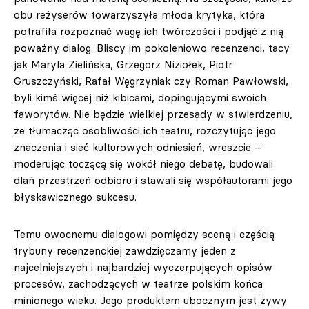
obu reżyserów towarzyszyła młoda krytyka, która
potrafiła rozpoznać wagę ich twórczości i podjąć z nią
poważny dialog. Bliscy im pokoleniowo recenzenci, tacy
jak Maryla Zielińska, Grzegorz Niziołek, Piotr
Gruszczyński, Rafał Węgrzyniak czy Roman Pawłowski,
byli kimś więcej niż kibicami, dopingującymi swoich
faworytów. Nie będzie wielkiej przesady w stwierdzeniu,
że tłumacząc osobliwości ich teatru, rozczytując jego
znaczenia i sieć kulturowych odniesień, wreszcie –
moderując toczącą się wokół niego debatę, budowali
dlań przestrzeń odbioru i stawali się współautorami jego
błyskawicznego sukcesu.
Temu owocnemu dialogowi pomiędzy sceną i częścią
trybuny recenzenckiej zawdzięczamy jeden z
najcelniejszych i najbardziej wyczerpujących opisów
procesów, zachodzących w teatrze polskim końca
minionego wieku. Jego produktem ubocznym jest żywy