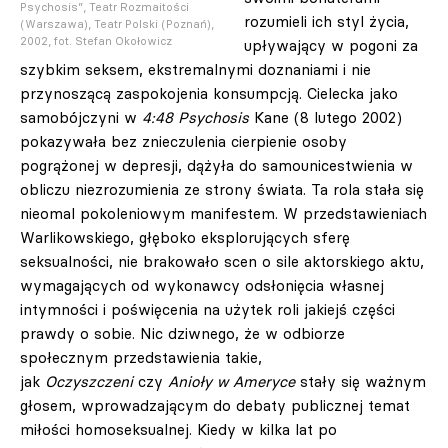
Psychosis”, Teatr Rozmaitości
rozumieli ich styl życia,
(Warszawa), Teatr Polski (Poznań),
2002, fot. Stefan Okołowicz
upływający w pogoni za
szybkim seksem, ekstremalnymi doznaniami i nie
przynoszącą zaspokojenia konsumpcją. Cielecka jako
samobójczyni w
4:48 Psychosis
Kane (8 lutego 2002)
pokazywała bez znieczulenia cierpienie osoby
pogrążonej w depresji, dążyła do samounicestwienia w
obliczu niezrozumienia ze strony świata. Ta rola stała się
nieomal pokoleniowym manifestem. W przedstawieniach
Warlikowskiego, głęboko eksplorujących sferę
seksualności, nie brakowało scen o sile aktorskiego aktu,
wymagających od wykonawcy odsłonięcia własnej
intymności i poświęcenia na użytek roli jakiejś części
prawdy o sobie. Nic dziwnego, że w odbiorze
społecznym przedstawienia takie,
jak
Oczyszczeni
czy
Anioły w Ameryce
stały się ważnym
głosem, wprowadzającym do debaty publicznej temat
miłości homoseksualnej. Kiedy w kilka lat po