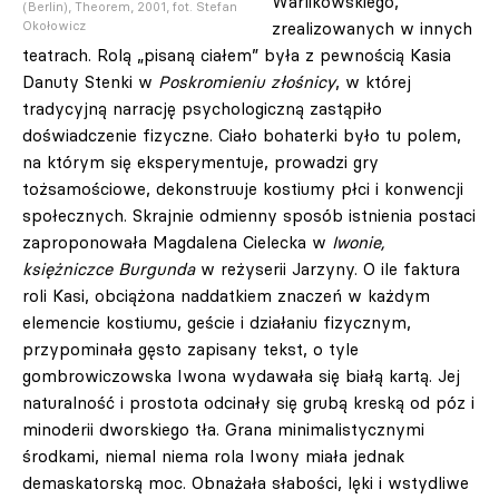
Warlikowskiego,
(Berlin), Theorem, 2001, fot. Stefan
zrealizowanych w innych
Okołowicz
teatrach. Rolą „pisaną ciałem” była z pewnością Kasia
Danuty Stenki w
Poskromieniu złośnicy
, w której
tradycyjną narrację psychologiczną zastąpiło
doświadczenie fizyczne. Ciało bohaterki było tu polem,
na którym się eksperymentuje, prowadzi gry
tożsamościowe, dekonstruuje kostiumy płci i konwencji
społecznych. Skrajnie odmienny sposób istnienia postaci
zaproponowała Magdalena Cielecka w
Iwonie,
księżniczce Burgunda
w reżyserii Jarzyny. O ile faktura
roli Kasi, obciążona naddatkiem znaczeń w każdym
elemencie kostiumu, geście i działaniu fizycznym,
przypominała gęsto zapisany tekst, o tyle
gombrowiczowska Iwona wydawała się białą kartą. Jej
naturalność i prostota odcinały się grubą kreską od póz i
minoderii dworskiego tła. Grana minimalistycznymi
środkami, niemal niema rola Iwony miała jednak
demaskatorską moc. Obnażała słabości, lęki i wstydliwe