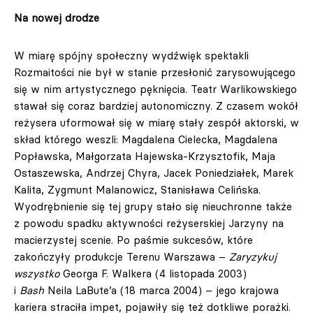
Na nowej drodze
W miarę spójny społeczny wydźwięk spektakli
Rozmaitości nie był w stanie przesłonić zarysowującego
się w nim artystycznego pęknięcia. Teatr Warlikowskiego
stawał się coraz bardziej autonomiczny. Z czasem wokół
reżysera uformował się w miarę stały zespół aktorski, w
skład którego weszli: Magdalena Cielecka, Magdalena
Popławska, Małgorzata Hajewska-Krzysztofik, Maja
Ostaszewska, Andrzej Chyra, Jacek Poniedziałek, Marek
Kalita, Zygmunt Malanowicz, Stanisława Celińska.
Wyodrębnienie się tej grupy stało się nieuchronne także
z powodu spadku aktywności reżyserskiej Jarzyny na
macierzystej scenie. Po paśmie sukcesów, które
zakończyły produkcje Terenu Warszawa –
Zaryzykuj
wszystko
Georga F. Walkera (4 listopada 2003)
i
Bash
Neila LaBute’a (18 marca 2004) – jego krajowa
kariera straciła impet, pojawiły się też dotkliwe porażki.