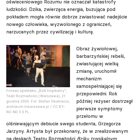
oświeceniowego Rozumu nie oznaczał katastrofy
ludzkości. Dzika, zwierzęca energia, buzująca pod
pokładem mogła równie dobrze zwiastować nadejście
nowego człowieka, wyzwolonego z ograniczeń,
narzucanych przez cywilizację i kulturę.
Obraz żywiołowej,
barbarzyńskiej rebelii,
zwiastującej wielką
zmianę, uruchomił
mechanizm
samospełniającej się
Finisaż spektaklu „Bzik tropikalny”,
przepowiedni. Rok
Teatr Rozmaitości (Warszawa), 21
później reżyser dostrzegł
grudnia 2005. Fot. Stefan Okołowicz,
archiwum.trwarszawa.pl / CC BY-
pierwsze symptomy
NC-ND 3.0 PL
przełomu w
olśniewającym debiucie swego studenta, Grzegorza
Jarzyny. Artysta był przekonany, że w zrealizowanym
na deskach Teatru Rozmaitości
Bziku tropikalnym