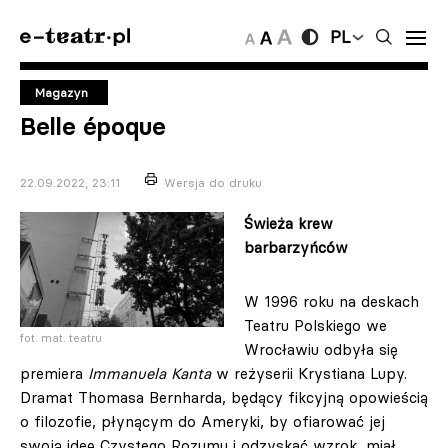
PL
Magazyn
Belle époque
22.09.2022, 23:11
Wersja do druku
Świeża krew
barbarzyńców
W 1996 roku na deskach
Teatru Polskiego we
fot. mat. teatru
Wrocławiu odbyła się
premiera
Immanuela Kanta
w reżyserii Krystiana Lupy.
Dramat Thomasa Bernharda, będący fikcyjną opowieścią
o filozofie, płynącym do Ameryki, by ofiarować jej
swoją ideę Czystego Rozumu i odzyskać wzrok, miał