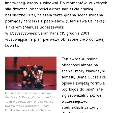
interwencję osoby z widowni. Do momentów, w których
siła fizycznej obecności aktora naruszyła granicę
bezpiecznej iluzji, należała także głośna scena miłosna
pomiędzy tancerką z peep-show (Stanisława Celińska) i
Tinkerem (Mariusz Bonaszewski)
w
Oczyszczonych
Sarah Kane (15 grudnia 2001),
wysuwająca na plan pierwszy obnażone ciało dojrzałej
kobiety.
Ten zwrot ku realnej
obecności aktora na
scenie, który znawczyni
tematu, Beata Guczalska,
opisała zwięzłą formułą
„od logos do bios”, stał
Mariusz Bonaszewski, Stanisława
się zauważalny już we
Celińska. S. Kane, „Oczyszczeni”,
wcześniejszych
Teatr Współczesny (Wrocław), Teatr
Rozmaitości (Warszawa), Teatr
spektaklach Jarzyny i
Polski (Poznań), Hebbel-Theater