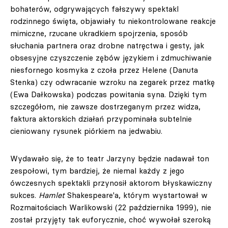
bohaterów, odgrywających fałszywy spektakl
rodzinnego święta, objawiały tu niekontrolowane reakcje
mimiczne, rzucane ukradkiem spojrzenia, sposób
słuchania partnera oraz drobne natręctwa i gesty, jak
obsesyjne czyszczenie zębów językiem i zdmuchiwanie
niesfornego kosmyka z czoła przez Helene (Danuta
Stenka) czy odwracanie wzroku na zegarek przez matkę
(Ewa Dałkowska) podczas powitania syna. Dzięki tym
szczegółom, nie zawsze dostrzeganym przez widza,
faktura aktorskich działań przypominała subtelnie
cieniowany rysunek piórkiem na jedwabiu.
Wydawało się, że to teatr Jarzyny będzie nadawał ton
zespołowi, tym bardziej, że niemal każdy z jego
ówczesnych spektakli przynosił aktorom błyskawiczny
sukces.
Hamlet
Shakespeare'a, którym wystartował w
Rozmaitościach Warlikowski (22 października 1999), nie
został przyjęty tak euforycznie, choć wywołał szeroką