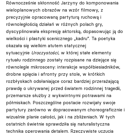
Równocześnie skłonność Jarzyny do komponowania
wieloplanowych obrazów na wzór filmowy, z
precyzyjnie opracowaną partyturą ruchową i
równoległością działań w różnych polach gry,
dyscyplinowała ekspresję aktorską, dopasowując ją do
wielkości i plastyki scenicznego „kadru”. Ta poetyka
okazała się wielkim atutem statycznej
sytuacyjnie
Uroczystości
, w której stałe elementy
rytuału rodzinnego zostały rozpisane na dziejące się
równolegle mikrosceny: interakcje współbiesiadników,
drobne spięcia i afronty przy stole, w krótkich
rozbłyskach odsłaniające coraz bardziej przerażającą
prawdę o ukrywanej przed światem rodzinnej tragedii,
przemarsze służby z wykwintnymi potrawami na
półmiskach. Poszczególne postacie rozwijały swoje
partytury zarówno w dopracowanym choreograficznie i
wizualnie planie całości, jak i na zbliżeniach. W tych
ostatnich świetnie sprawdziła się naturalistyczna
technika operowania detalem. Rzeczywiste uczucia