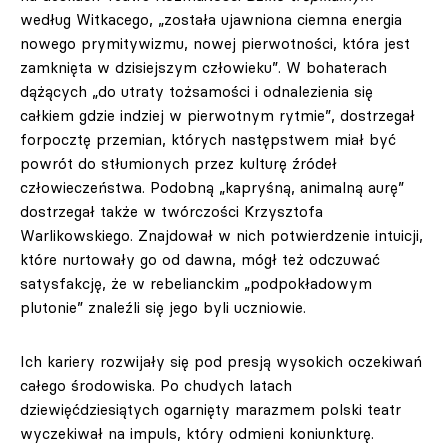
według Witkacego, „została ujawniona ciemna energia
nowego prymitywizmu, nowej pierwotności, która jest
zamknięta w dzisiejszym człowieku”. W bohaterach
dążących „do utraty tożsamości i odnalezienia się
całkiem gdzie indziej w pierwotnym rytmie”, dostrzegał
forpocztę przemian, których następstwem miał być
powrót do stłumionych przez kulturę źródeł
człowieczeństwa. Podobną „kapryśną, animalną aurę”
dostrzegał także w twórczości Krzysztofa
Warlikowskiego. Znajdował w nich potwierdzenie intuicji,
które nurtowały go od dawna, mógł też odczuwać
satysfakcję, że w rebelianckim „podpokładowym
plutonie” znaleźli się jego byli uczniowie.
Ich kariery rozwijały się pod presją wysokich oczekiwań
całego środowiska. Po chudych latach
dziewięćdziesiątych ogarnięty marazmem polski teatr
wyczekiwał na impuls, który odmieni koniunkturę.