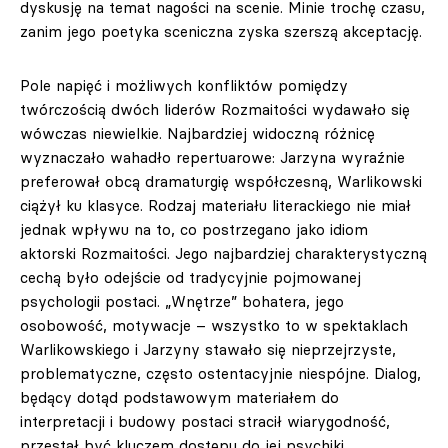
dyskusję na temat nagości na scenie. Minie trochę czasu,
zanim jego poetyka sceniczna zyska szerszą akceptację.
Pole napięć i możliwych konfliktów pomiędzy
twórczością dwóch liderów Rozmaitości wydawało się
wówczas niewielkie. Najbardziej widoczną różnicę
wyznaczało wahadło repertuarowe: Jarzyna wyraźnie
preferował obcą dramaturgię współczesną, Warlikowski
ciążył ku klasyce. Rodzaj materiału literackiego nie miał
jednak wpływu na to, co postrzegano jako idiom
aktorski Rozmaitości. Jego najbardziej charakterystyczną
cechą było odejście od tradycyjnie pojmowanej
psychologii postaci. „Wnętrze” bohatera, jego
osobowość, motywacje – wszystko to w spektaklach
Warlikowskiego i Jarzyny stawało się nieprzejrzyste,
problematyczne, często ostentacyjnie niespójne. Dialog,
będący dotąd podstawowym materiałem do
interpretacji i budowy postaci stracił wiarygodność,
przestał być kluczem dostępu do jej psychiki,