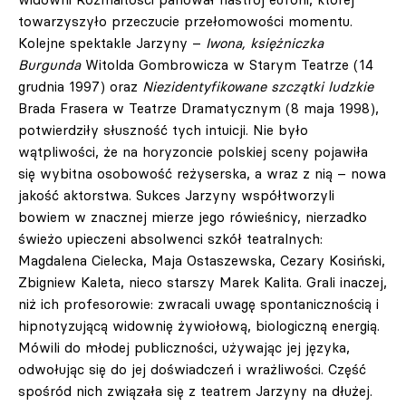
towarzyszyło przeczucie przełomowości momentu.
Kolejne spektakle Jarzyny –
Iwona, księżniczka
Burgunda
Witolda Gombrowicza w Starym Teatrze (14
grudnia 1997) oraz
Niezidentyfikowane szczątki ludzkie
Brada Frasera w Teatrze Dramatycznym (8 maja 1998),
potwierdziły słuszność tych intuicji. Nie było
wątpliwości, że na horyzoncie polskiej sceny pojawiła
się wybitna osobowość reżyserska, a wraz z nią – nowa
jakość aktorstwa. Sukces Jarzyny współtworzyli
bowiem w znacznej mierze jego rówieśnicy, nierzadko
świeżo upieczeni absolwenci szkół teatralnych:
Magdalena Cielecka, Maja Ostaszewska, Cezary Kosiński,
Zbigniew Kaleta, nieco starszy Marek Kalita. Grali inaczej,
niż ich profesorowie: zwracali uwagę spontanicznością i
hipnotyzującą widownię żywiołową, biologiczną energią.
Mówili do młodej publiczności, używając jej języka,
odwołując się do jej doświadczeń i wrażliwości. Część
spośród nich związała się z teatrem Jarzyny na dłużej.