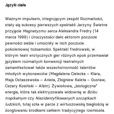
Języki ciała
Ważnym impulsem, integrującym zespół Rozmaitości,
stały się sukcesy pierwszych spektakli Jarzyny. Świetne
przyjęcie
Magnetyzmu serca
Aleksandra Fredry (14
marca 1999) i
Uroczystości
dało aktorom poczucie
pewności siebie i umocniły w nich poczucie
pokoleniowej tożsamości. Spektakl fredrowski, w
którym teatr erotycznych gier różnych epok przemawiał
językiem rozmaitych konwencji teatralnych
zamanifestował także wszechstronność talentów
młodych wykonawców (Magdalena Cielecka – Klara,
Maja Ostaszewska – Aniela, Zbigniew Kaleta – Gustaw,
Cezary Kosiński – Albin). Żywiołowa, „biologiczna”
energia, która tak elektryzowała widownię w
Bziku
tropikalnym
czy
Niezidentyfikowanych szczątkach
ludzkich
, tutaj szła w parze z wirtuozowską biegłością w
żonglowaniu środkami całkiem tradycyjnego rzemiosła.