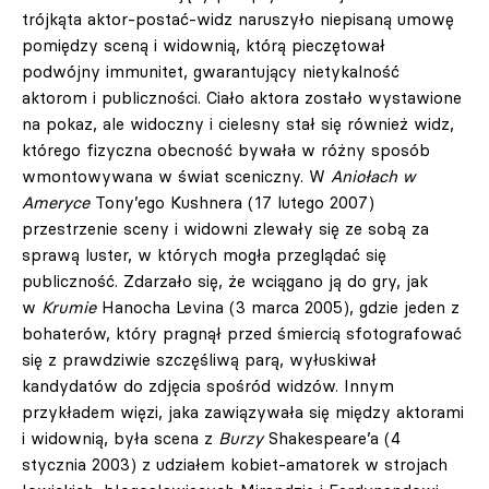
trójkąta aktor-postać-widz naruszyło niepisaną umowę
pomiędzy sceną i widownią, którą pieczętował
podwójny immunitet, gwarantujący nietykalność
aktorom i publiczności. Ciało aktora zostało wystawione
na pokaz, ale widoczny i cielesny stał się również widz,
którego fizyczna obecność bywała w różny sposób
wmontowywana w świat sceniczny. W
Aniołach w
Ameryce
Tony’ego Kushnera (17 lutego 2007)
przestrzenie sceny i widowni zlewały się ze sobą za
sprawą luster, w których mogła przeglądać się
publiczność. Zdarzało się, że wciągano ją do gry, jak
w
Krumie
Hanocha Levina (3 marca 2005), gdzie jeden z
bohaterów, który pragnął przed śmiercią sfotografować
się z prawdziwie szczęśliwą parą, wyłuskiwał
kandydatów do zdjęcia spośród widzów. Innym
przykładem więzi, jaka zawiązywała się między aktorami
i widownią, była scena z
Burzy
Shakespeare’a (4
stycznia 2003) z udziałem kobiet-amatorek w strojach