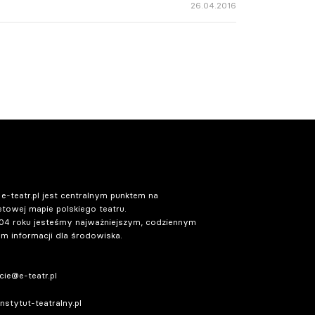
26.04.2016
 e-teatr.pl jest centralnym punktem na
etowej mapie polskiego teatru.
04 roku jesteśmy najważniejszym, codziennym
m informacji dla środowiska.
ie@e-teatr.pl
stytut-teatralny.pl