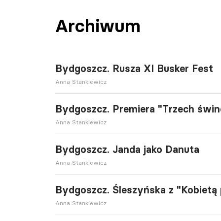
Archiwum
Bydgoszcz. Rusza XI Busker Fest
Anna Stankiewicz
Bydgoszcz. Premiera "Trzech świ
Anna Stankiewicz
Bydgoszcz. Janda jako Danuta
Anna Stankiewicz
Bydgoszcz. Śleszyńska z "Kobietą
Anna Stankiewicz