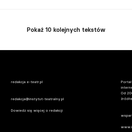
Pokaż 10 kolejnych tekstów
redakcja e-teatr.pl
Portal
intern
Od 20
źródłe
redakcja@instytut-teatralny.pl
Dowiedz się więcej o redakcji
wsparc
www.in