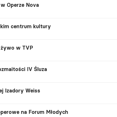
" w Operze Nova
kim centrum kultury
na żywo w TVP
zmaitości IV Śluza
ej Izadory Weiss
 operowe na Forum Młodych