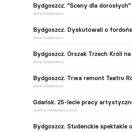
Bydgoszcz. "Sceny dla dorosłych
Anna Stankiewicz
Bydgoszcz. Dyskutowali o fordońs
Anna Stankiewicz
Bydgoszcz. Orszak Trzech Króli 
Anna Stankiewicz
Bydgoszcz. Trwa remont Teatru Ro
Anna Stankiewicz
Gdańsk. 25-lecie pracy artystyczn
Joanna Stankiewicz/mich
Bydgoszcz. Studenckie spektakle