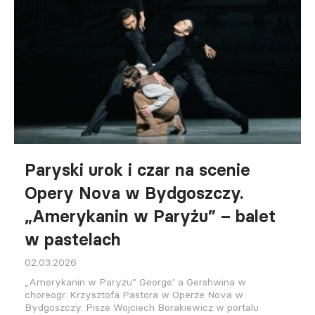
Paryski urok i czar na scenie
Opery Nova w Bydgoszczy.
„Amerykanin w Paryżu” – balet
w pastelach
02.03.2026
„Amerykanin w Paryżu” George’ a Gershwina w
choreogr. Krzysztofa Pastora w Operze Nova w
Bydgoszczy. Pisze Wojciech Borakiewicz w portalu