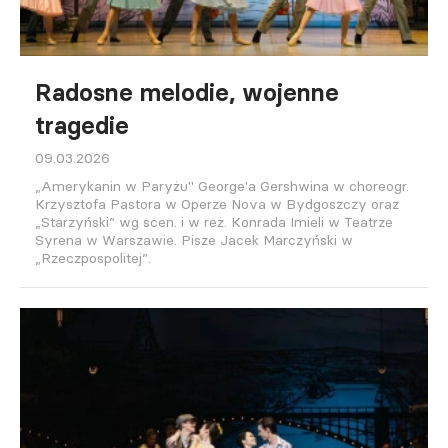
Radosne melodie, wojenne
tragedie
09.03.2026
„Amerykanin w Paryżu" George'a Gershwina w choreogr.
Krzysztofa Pastora w Operze Nova w Bydgoszczy oraz
„Starzyński” wg scen. i w reż. Konrada Imieli w Teatrze
Syrena w Warszawie. Pisze Jacek Marczyński w
„Rzeczpospolitej”.