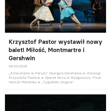
Krzysztof Pastor wystawił nowy
balet! Miłość, Montmartre i
Gershwin
09.03.2026
„Amerykanin w Paryżu" George'a Gershwina w choreogr.
Krzysztofa Pastora w Operze Nova w Bydgoszczy. Pisze
Henryk Martenka w „Tygodniku Angora".