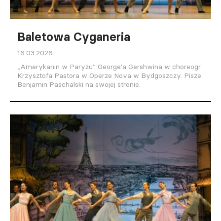
Baletowa Cyganeria
16.03.2026
„Amerykanin w Paryżu” George'a Gershwina w choreogr.
Krzysztofa Pastora w Operze Nova w Bydgoszczy. Pisze
Benjamin Paschalski na swojej stronie.