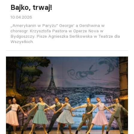
Bajko, trwaj!
10.04.2026
„Amerykanin w Paryżu” George’ a Gershwina w
choreogr. Krzysztofa Pastora w Operze Nova w
Bydgoszczy. Pisze Agnieszka Serlikowska w Teatrze dla
Wszystkich.