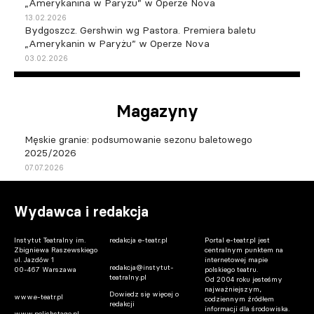
„Amerykanina w Paryżu” w Operze Nova
13.02.2026
Bydgoszcz. Gershwin wg Pastora. Premiera baletu
„Amerykanin w Paryżu” w Operze Nova
03.02.2026
Magazyny
Męskie granie: podsumowanie sezonu baletowego
2025/2026
07.07.2026
Wydawca i redakcja
Instytut Teatralny im.
redakcja e-teatr.pl
Portal e-teatr.pl jest
Zbigniewa Raszewskiego
centralnym punktem na
ul. Jazdów 1
internetowej mapie
redakcja@instytut-
00-467 Warszawa
polskiego teatru.
teatralny.pl
Od 2004 roku jesteśmy
najważniejszym,
Dowiedz się więcej o
www.e-teatr.pl
codziennym źródłem
redakcji
informacji dla środowiska.
www.polishstage.pl