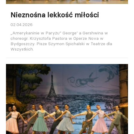
Nieznośna lekkość miłości
02.04.2026
„Amerykaninie w Paryżu” George’ a Gershwina w
choreogr. Krzysztofa Pastora w Operze Nova w
Bydgoszczy. Pisze Szymon Spichalski w Teatrze dla
Wszystkich.