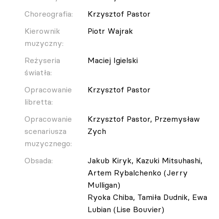
Choreografia:
Krzysztof Pastor
Kierownik
Piotr Wajrak
muzyczny:
Reżyseria
Maciej Igielski
światła:
Opracowanie
Krzysztof Pastor
libretta:
Opracowanie
Krzysztof Pastor, Przemysław
scenariusza
Zych
muzycznego:
Obsada:
Jakub Kiryk, Kazuki Mitsuhashi,
Artem Rybalchenko (Jerry
Mulligan)
Ryoka Chiba, Tamiła Dudnik, Ewa
Lubian (Lise Bouvier)