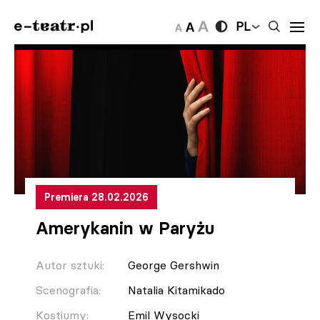
PL
Premiera 28.02.2026
Amerykanin w Paryżu
Autor sztuki:
George Gershwin
Scenografia:
Natalia Kitamikado
Kostiumy:
Emil Wysocki