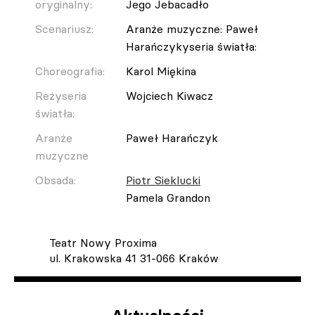
oryginalny:
Jego Jebacadło
Scenariusz:
Aranże muzyczne: Paweł
Harańczykyseria światła:
Choreografia:
Karol Miękina
Reżyseria
Wojciech Kiwacz
światła:
Aranże
Paweł Harańczyk
muzyczne
Obsada:
Piotr Sieklucki
Pamela Grandon
Teatr Nowy Proxima
ul. Krakowska 41 31-066 Kraków