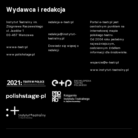
Wydawca i redakcja
Instytut Teatralny im.
redakcja e-teatr.pl
Portal e-teatr.pl jest
Zbigniewa Raszewskiego
centralnym punktem na
ul. Jazdów 1
internetowej mapie
redakcja@instytut-
00-467 Warszawa
polskiego teatru.
teatralny.pl
Od 2004 roku jesteśmy
najważniejszym,
Dowiedz się więcej o
www.e-teatr.pl
codziennym źródłem
redakcji
informacji dla środowiska.
www.polishstage.pl
wsparcie@e-teatr.pl
www.instytut-teatralny.pl