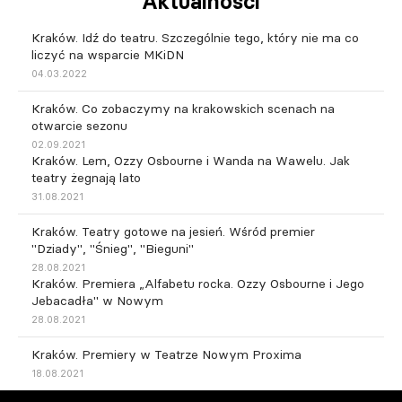
Aktualności
Kraków. Idź do teatru. Szczególnie tego, który nie ma co
liczyć na wsparcie MKiDN
04.03.2022
Kraków. Co zobaczymy na krakowskich scenach na
otwarcie sezonu
02.09.2021
Kraków. Lem, Ozzy Osbourne i Wanda na Wawelu. Jak
teatry żegnają lato
31.08.2021
Kraków. Teatry gotowe na jesień. Wśród premier
"Dziady", "Śnieg", "Bieguni"
28.08.2021
Kraków. Premiera „Alfabetu rocka. Ozzy Osbourne i Jego
Jebacadła" w Nowym
28.08.2021
Kraków. Premiery w Teatrze Nowym Proxima
18.08.2021