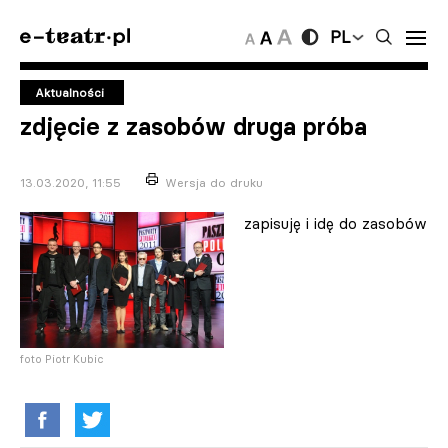
PL
Aktualności
zdjęcie z zasobów druga próba
13.03.2020, 11:55
Wersja do druku
zapisuję i idę do zasobów
foto Piotr Kubic