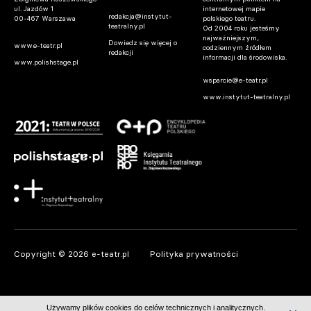
ul. Jazdów 1
internetowej mapie
redakcja@instytut-
00-467 Warszawa
polskiego teatru.
teatralny.pl
Od 2004 roku jesteśmy
najważniejszym,
Dowiedz się więcej o
www.e-teatr.pl
codziennym źródłem
redakcji
informacji dla środowiska.
www.polishstage.pl
wsparcie@e-teatr.pl
www.instytut-teatralny.pl
Copyright © 2026 e-teatr.pl
Polityka prywatności
Używamy plików cookies do celów technicznych i analitycznych.