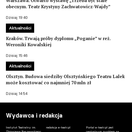
Warszawa. Otwarto wystawę „Trzeba być stale
obecnym. Teatr Krystyny Zachwatowicz-Wajdy”
Dzisiaj 19:40
Aktualności
Kraków. Trwają próby dyplomu „Poganie” w reż.
Weroniki Kowalskiej
Dzisiaj 15:46
Aktualności
Olsztyn. Budowa siedziby Olsztyńskiego Teatru Lalek
może kosztować co najmniej 70 mln zł
Dzisiaj 14:54
Wydawca i redakcja
Instytut Teatralny im.
redakcja e-teatr.pl
Portal e-teatr.pl jest
Zbigniewa Raszewskiego
centralnym punktem na