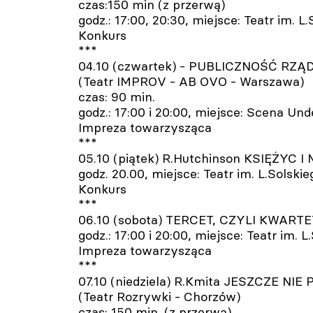
czas:150 min (z przerwą)
godz.: 17:00, 20:30, miejsce: Teatr im. 
Konkurs
***
04.10 (czwartek) - PUBLICZNOŚĆ RZĄD
(Teatr IMPROV - AB OVO - Warszawa)
czas: 90 min.
godz.: 17:00 i 20:00, miejsce: Scena Un
Impreza towarzysząca
***
05.10 (piątek) R.Hutchinson KSIĘŻYC 
godz. 20.00, miejsce: Teatr im. L.Solsk
Konkurs
***
06.10 (sobota) TERCET, CZYLI KWARTE
godz.: 17:00 i 20:00, miejsce: Teatr im.
Impreza towarzysząca
***
07.10 (niedziela) R.Kmita JESZCZE NI
(Teatr Rozrywki - Chorzów)
czas: 150 min. (z przerwą)