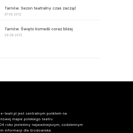
Tarnów. Sezon teatralny czas zacząć
07.09.2012
Tarnów. Święto komedii coraz bliżej
29.08.2012
 e-teatr.pl jest centralnym punktem na
etowej mapie polskiego teatru.
04 roku jesteśmy najważniejszym, codziennym
m informacji dla środowiska.