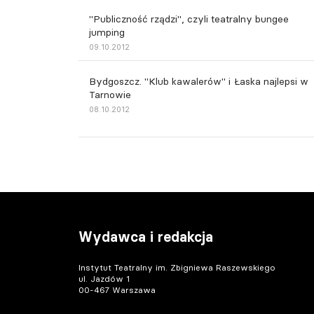
"Publiczność rządzi", czyli teatralny bungee
jumping
09.10.2012
Bydgoszcz. "Klub kawalerów" i Łaska najlepsi w
Tarnowie
08.10.2012
Wydawca i redakcja
Instytut Teatralny im. Zbigniewa Raszewskiego
ul. Jazdów 1
00-467 Warszawa