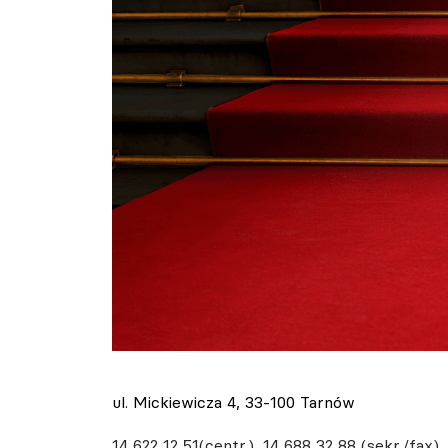
ul. Mickiewicza 4, 33-100 Tarnów
14 622 12 51(centr.), 14 688 32 88 (sekr./fax)