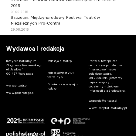
2015
01.09.2015
Szczecin. Międzynarodowy Festiwal Teatrów
Niezależnych Pro-Contra
29.08.2015
Wydawca i redakcja
Instytut Teatralny im.
redakcja e-teatr.pl
Portal e-teatr.pl jest
Zbigniewa Raszewskiego
centralnym punktem na
ul. Jazdów 1
internetowej mapie
redakcja@instytut-
00-467 Warszawa
polskiego teatru.
teatralny.pl
Od 2004 roku jesteśmy
najważniejszym,
Dowiedz się więcej o
www.e-teatr.pl
codziennym źródłem
redakcji
informacji dla środowiska.
www.polishstage.pl
wsparcie@e-teatr.pl
www.instytut-teatralny.pl