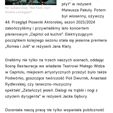
płyt” w reżyserii
fot. Łukasz Giza, "Rat Pack, czyli
Mateusza Pakuły. Potem
Sinatra z kolegami"
był wiosenny, ożywczy
44. Przegląd Piosenki Aktorskiej, sezon 2023/2024
zakończyliśmy i przywitaliśmy lato koncertem
plenerowym „Capitol od kuchni”. Elektryzującym
początkiem kolejnego sezonu stała się jesienna premiera
„Romea i Julii” w reżyserii Jana Klaty.
Graliśmy nie tylko na trzech naszych scenach, oddając
Scenę Restauracja we władanie Teatrowi Małego Widza
w Capitolu, miejscem artystycznych przeżyć było także
Podwórko, goszczące twórczość Poli Dwurnik, Anastasii
Rydlevskiej, czy taneczno-muzyczny
spektakl „Zatańczyć jesień. Dialogi na trąbki i nogi z
użyciem dyrygenta” w reżyserii Jacka Gębury.
Doceniała naszą pracę nie tylko wspaniała publiczność