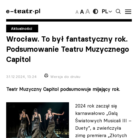
PL
Aktualności
Wrocław. To był fantastyczny rok.
Podsumowanie Teatru Muzycznego
Capitol
31.12.2024, 13:24
Wersja do druku
Teatr Muzyczny Capitol podsumowuje mijający rok.
2024 rok zaczął się
karnawałowo „Galą
Światowych Musicali III –
Duety”, a zwieńczyła
zimę premiera „Złotych