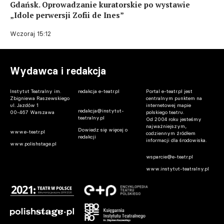
Gdańsk. Oprowadzanie kuratorskie po wystawie
„Idole perwersji Zofii de Ines”
Wczoraj 15:12
Wydawca i redakcja
Instytut Teatralny im.
redakcja e-teatr.pl
Portal e-teatr.pl jest
Zbigniewa Raszewskiego
centralnym punktem na
ul. Jazdów 1
internetowej mapie
redakcja@instytut-
00-467 Warszawa
polskiego teatru.
teatralny.pl
Od 2004 roku jesteśmy
najważniejszym,
Dowiedz się więcej o
www.e-teatr.pl
codziennym źródłem
redakcji
informacji dla środowiska.
www.polishstage.pl
wsparcie@e-teatr.pl
www.instytut-teatralny.pl