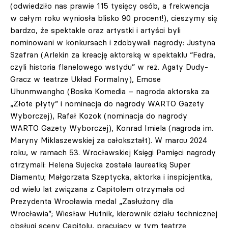
(odwiedziło nas prawie 115 tysięcy osób, a frekwencja
w całym roku wyniosła blisko 90 procent!), cieszymy się
bardzo, że spektakle oraz artystki i artyści byli
nominowani w konkursach i zdobywali nagrody: Justyna
Szafran (Arlekin za kreację aktorską w spektaklu “Fedra,
czyli historia flanelowego wstydu” w reż. Agaty Dudy-
Gracz w teatrze Układ Formalny), Emose
Uhunmwangho (Boska Komedia – nagroda aktorska za
„Złote płyty” i nominacja do nagrody WARTO Gazety
Wyborczej), Rafał Kozok (nominacja do nagrody
WARTO Gazety Wyborczej), Konrad Imiela (nagroda im.
Maryny Miklaszewskiej za całokształt). W marcu 2024
roku, w ramach 53. Wrocławskiej Księgi Pamięci nagrody
otrzymali: Helena Sujecka została laureatką Super
Diamentu; Małgorzata Szeptycka, aktorka i inspicjentka,
od wielu lat związana z Capitolem otrzymała od
Prezydenta Wrocławia medal „Zasłużony dla
Wrocławia”; Wiesław Hutnik, kierownik działu technicznej
obsługi sceny Capitolu, pracujący w tym teatrze