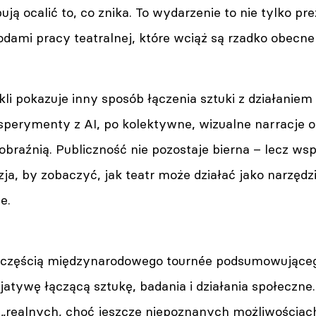
bują ocalić to, co znika. To wydarzenie to nie tylko p
dami pracy teatralnej, które wciąż są rzadko obecne
li pokazuje inny sposób łączenia sztuki z działanie
sperymenty z AI, po kolektywne, wizualne narracje o
braźnią. Publiczność nie pozostaje bierna – lecz ws
zja, by zobaczyć, jak teatr może działać jako narzę
ne.
 częścią międzynarodowego tournée podsumowująceg
atywę łączącą sztukę, badania i działania społeczne
 „realnych, choć jeszcze niepoznanych możliwościach