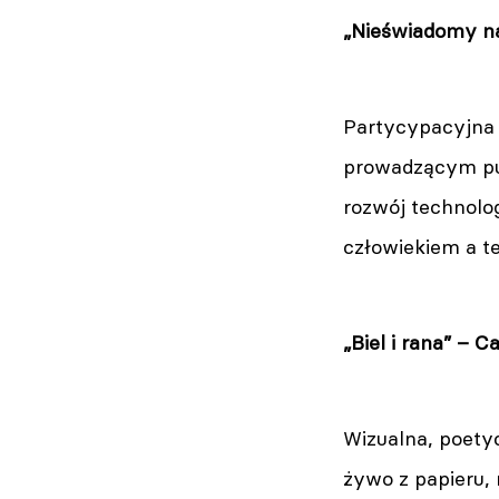
„Nieświadomy na
Partycypacyjna 
prowadzącym pub
rozwój technolo
człowiekiem a te
„Biel i rana” – C
Wizualna, poetyc
żywo z papieru, 