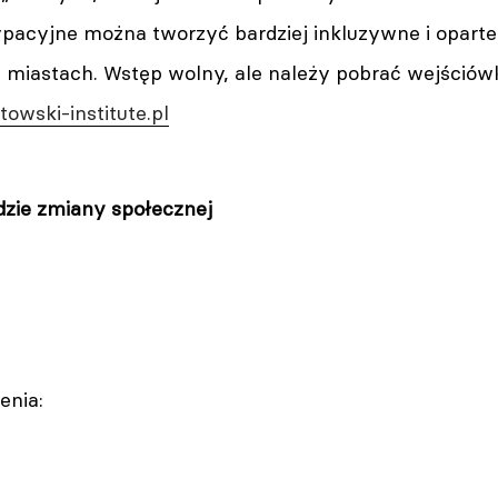
ypacyjne można tworzyć bardziej inkluzywne i opar
w miastach. Wstęp wolny, ale należy pobrać wejściów
otowski-institute.pl
dzie zmiany społecznej
enia: