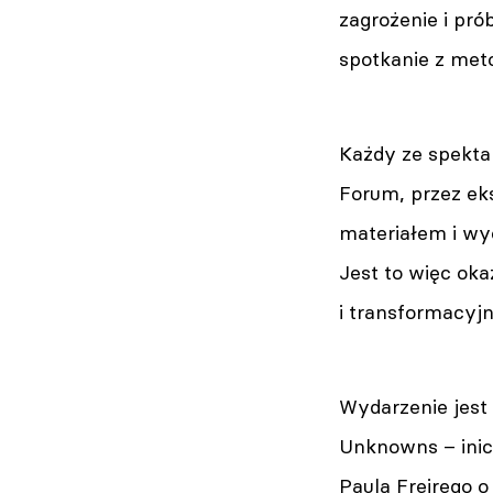
zagrożenie i pró
spotkanie z meto
Każdy ze spektak
Forum, przez ek
materiałem i wyo
Jest to więc oka
i transformacyj
Wydarzenie jest
Unknowns – inicj
Paula Freirego o