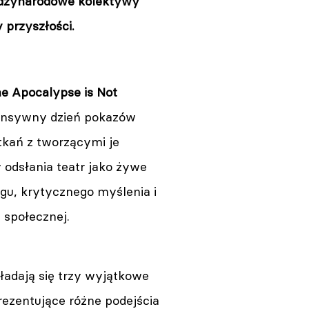
iędzynarodowe kolektywy
 przyszłości.
e Apocalypse is Not
tensywny dzień pokazów
otkań z tworzącymi je
 odsłania teatr jako żywe
ogu, krytycznego myślenia i
 społecznej.
ładają się trzy wyjątkowe
rezentujące różne podejścia