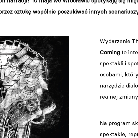
ch narracji? 10 maja we Wrocławiu spotykają się m
przez sztukę wspólnie poszukiwać innych scenariuszy
Wydarzenie
Th
Coming
to in
spektakli i sp
osobami, który
narzędzie dial
realnej zmiany
Na program sk
spektakle, rep