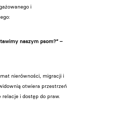
ngażowanego i
nego:
ostawimy naszym psom?” –
at nierówności, migracji i
widownią otwiera przestrzeń
 relacje i dostęp do praw.