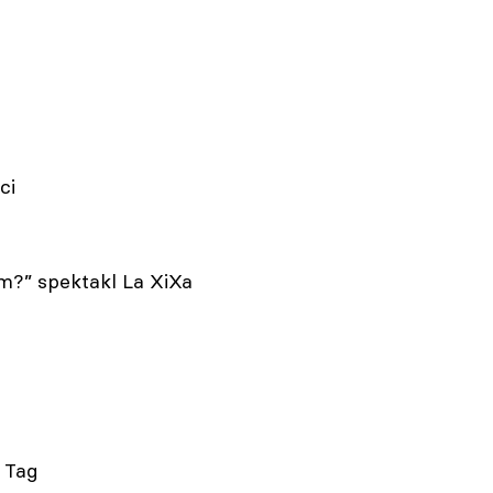
ici
om?” spektakl La XiXa
 Tag