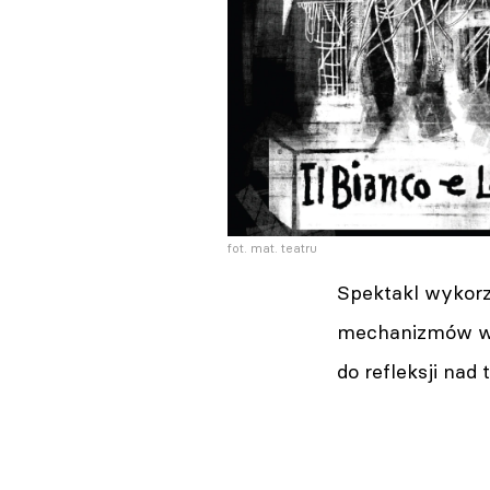
fot. mat. teatru
Spektakl wykorz
mechanizmów wyk
do refleksji nad 