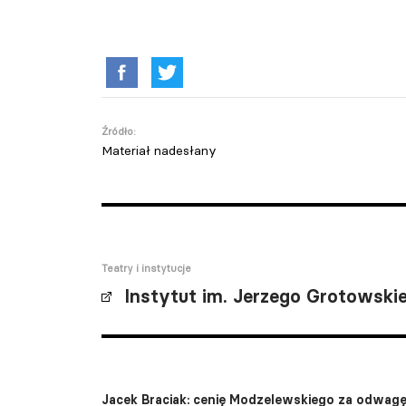
Źródło:
Materiał nadesłany
Teatry i instytucje
Instytut im. Jerzego Grotowski
Jacek Braciak: cenię Modzelewskiego za odwa