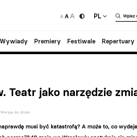
PL
/Wywiady
Premiery
Festiwale
Repertuary
. Teatr jako narzędzie zmi
Wersja do druku
aprawdę musi być katastrofą? A może to, co wydaje s