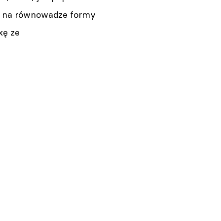
te na równowadze formy
kę ze