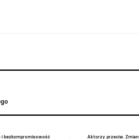
ego
gę i bezkompromisowość
Aktorzy przeciw. Zmian