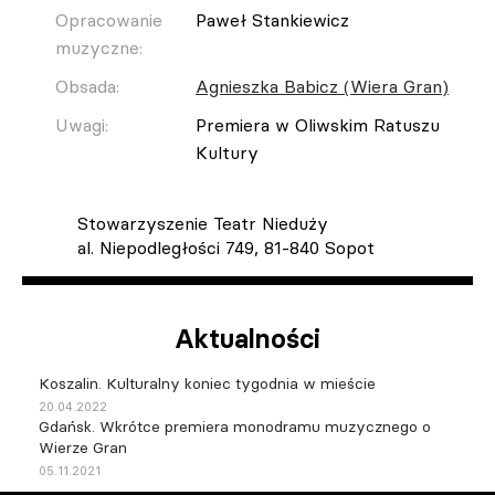
Opracowanie
Paweł Stankiewicz
muzyczne:
Obsada:
Agnieszka Babicz (Wiera Gran)
Uwagi:
Premiera w Oliwskim Ratuszu
Kultury
Stowarzyszenie Teatr Nieduży
al. Niepodległości 749, 81-840 Sopot
Aktualności
Koszalin. Kulturalny koniec tygodnia w mieście
20.04.2022
Gdańsk. Wkrótce premiera monodramu muzycznego o
Wierze Gran
05.11.2021