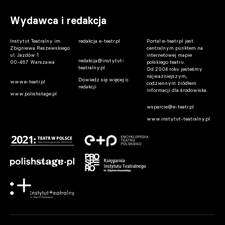
Wydawca i redakcja
Instytut Teatralny im.
redakcja e-teatr.pl
Portal e-teatr.pl jest
Zbigniewa Raszewskiego
centralnym punktem na
ul. Jazdów 1
internetowej mapie
redakcja@instytut-
00-467 Warszawa
polskiego teatru.
teatralny.pl
Od 2004 roku jesteśmy
najważniejszym,
Dowiedz się więcej o
www.e-teatr.pl
codziennym źródłem
redakcji
informacji dla środowiska.
www.polishstage.pl
wsparcie@e-teatr.pl
www.instytut-teatralny.pl