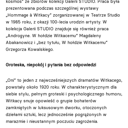
kosmos” ze zbiorów kolekcji Galerii STUDIO. Praca była
prezentowana podczas szczególnej wystawy
„Hommage à Witkacy” zorganizowanej w Teatrze Studio
w 1985 roku, z okazji 100-lecia urodzin artysty. W
kolekcja Galerii STUDIO znajduje się również praca
„Androgyne. W hołdzie Witkacemu” Magdaleny
Abakanowicz i „bez tytułu, W hołdzie Witkacemu”
Grzegorza Kowalskiego.
Groteska, niepokój i pytania bez odpowiedzi
„Oni” to jeden z najwcześniejszych dramatów Witkacego,
powstały około 1920 roku. W charakterystycznym dla
siebie stylu, pełnym groteski i psychologicznego humoru,
Witkacy snuje opowieść o grupie bohaterów
zamkniętych w luksusowym dworku, otoczonych
dziełami sztuki, lecz jednocześnie pogrążonych w
marazmie i nieustannym poczuciu zagrożenia.