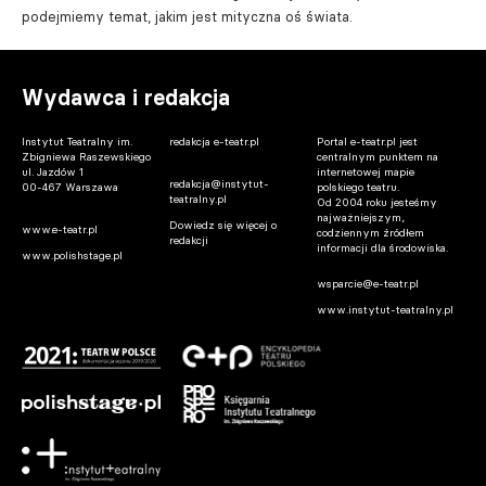
podejmiemy temat, jakim jest mityczna oś świata.
Wydawca i redakcja
Instytut Teatralny im.
redakcja e-teatr.pl
Portal e-teatr.pl jest
Zbigniewa Raszewskiego
centralnym punktem na
ul. Jazdów 1
internetowej mapie
redakcja@instytut-
00-467 Warszawa
polskiego teatru.
teatralny.pl
Od 2004 roku jesteśmy
najważniejszym,
Dowiedz się więcej o
www.e-teatr.pl
codziennym źródłem
redakcji
informacji dla środowiska.
www.polishstage.pl
wsparcie@e-teatr.pl
www.instytut-teatralny.pl