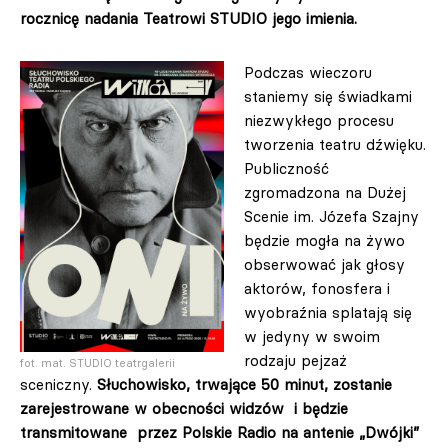
rocznicę nadania Teatrowi STUDIO jego imienia.
Podczas wieczoru
staniemy się świadkami
niezwykłego procesu
tworzenia teatru dźwięku.
Publiczność
zgromadzona na Dużej
Scenie im. Józefa Szajny
będzie mogła na żywo
obserwować jak głosy
aktorów, fonosfera i
wyobraźnia splatają się
w jedyny w swoim
rodzaju pejzaż
fot. mat. STUDIO teatrgalerii
sceniczny.
Słuchowisko, trwające 50 minut, zostanie
zarejestrowane w obecności widzów i będzie
transmitowane przez Polskie Radio na antenie „Dwójki”