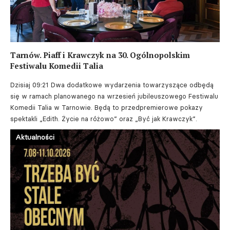
Tarnów. Piaff i Krawczyk na 30. Ogólnopolskim
Festiwalu Komedii Talia
Dzisiaj 09:21
Dwa dodatkowe wydarzenia towarzyszące odbędą
się w ramach planowanego na wrzesień jubileuszowego Festiwalu
Komedii Talia w Tarnowie. Będą to przedpremierowe pokazy
spektakli „Edith. Życie na różowo” oraz „Być jak Krawczyk”.
Aktualności