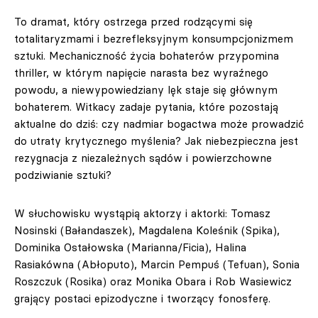
To dramat, który ostrzega przed rodzącymi się
totalitaryzmami i bezrefleksyjnym konsumpcjonizmem
sztuki. Mechaniczność życia bohaterów przypomina
thriller, w którym napięcie narasta bez wyraźnego
powodu, a niewypowiedziany lęk staje się głównym
bohaterem. Witkacy zadaje pytania, które pozostają
aktualne do dziś: czy nadmiar bogactwa może prowadzić
do utraty krytycznego myślenia? Jak niebezpieczna jest
rezygnacja z niezależnych sądów i powierzchowne
podziwianie sztuki?
W słuchowisku wystąpią aktorzy i aktorki: Tomasz
Nosinski (Bałandaszek), Magdalena Koleśnik (Spika),
Dominika Ostałowska (Marianna/Ficia), Halina
Rasiakówna (Abłoputo), Marcin Pempuś (Tefuan), Sonia
Roszczuk (Rosika) oraz Monika Obara i Rob Wasiewicz
grający postaci epizodyczne i tworzący fonosferę.