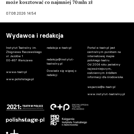
może kosztować co najmniej 70 mln zł
07.08.2026 14:54
Wydawca i redakcja
Instytut Teatralny im.
redakcja e-teatr.pl
Portal e-teatr.pl jest
Zbigniewa Raszewskiego
centralnym punktem na
ul. Jazdów 1
internetowej mapie
redakcja@instytut-
00-467 Warszawa
polskiego teatru.
teatralny.pl
Od 2004 roku jesteśmy
najważniejszym,
Dowiedz się więcej o
www.e-teatr.pl
codziennym źródłem
redakcji
informacji dla środowiska.
www.polishstage.pl
wsparcie@e-teatr.pl
www.instytut-teatralny.pl