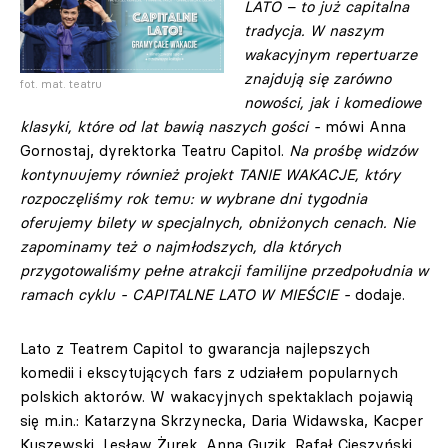
LATO – to już capitalna
tradycja. W naszym
wakacyjnym repertuarze
znajdują się zarówno
fot. mat. teatru
nowości, jak i komediowe
klasyki, które od lat bawią naszych gości -
mówi Anna
Gornostaj, dyrektorka Teatru Capitol.
Na prośbę widzów
kontynuujemy również projekt TANIE WAKACJE, który
rozpoczęliśmy rok temu: w wybrane dni tygodnia
oferujemy bilety w specjalnych, obniżonych cenach. Nie
zapominamy też o najmłodszych, dla których
przygotowaliśmy pełne atrakcji familijne przedpołudnia w
ramach cyklu - CAPITALNE LATO W MIEŚCIE -
dodaje.
Lato z Teatrem Capitol to gwarancja najlepszych
komedii i ekscytujących fars z udziałem popularnych
polskich aktorów. W wakacyjnych spektaklach pojawią
się m.in.: Katarzyna Skrzynecka, Daria Widawska, Kacper
Kuszewski, Lesław Żurek, Anna Guzik, Rafał Cieszyński,