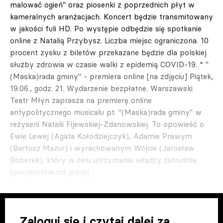
malować ogień" oraz piosenki z poprzednich płyt w
kameralnych aranżacjach. Koncert będzie transmitowany
w jakości fuli HD. Po występie odbędzie się spotkanie
online z Natalią Przybysz. Liczba miejsc ograniczona. 10
procent zysku z biletów przekazane będzie dla polskiej
służby zdrowia w czasie walki z epidemią COVID-19. * "
(Maska)rada gminy" - premiera online [na zdjęciu] Piątek,
19.06., godz. 21. Wydarzenie bezpłatne. Warszawski
Teatr Młyn zaprasza na premierę online
antypolitycznego musicalu pt. "(Maska)rada gminy" w
reżyserii Natalii Fijewskiej-Zdanowskiej. To opowieść o
Ewie Lewej (Agata Kołodziejczyk), Adamie Prawym
(Bartosz Mazur) i wyrachowanym Wójcie (Jarosław
Boberek), który w celu utrzymania władzy zatrudnia
specjalistów od jednej
Zaloguj się i czytaj dalej za