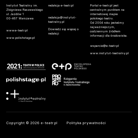
Instytut Teatralny im.
redakcja e-teatr.pl
Portal e-teatr.pl jest
Zbigniewa Raszewskiego
centralnym punktem na
ul. Jazdów 1
internetowej mapie
redakcja@instytut-
00-467 Warszawa
polskiego teatru.
teatralny.pl
Od 2004 roku jesteśmy
najważniejszym,
Dowiedz się więcej o
www.e-teatr.pl
codziennym źródłem
redakcji
informacji dla środowiska.
www.polishstage.pl
wsparcie@e-teatr.pl
www.instytut-teatralny.pl
Copyright © 2026 e-teatr.pl
Polityka prywatności