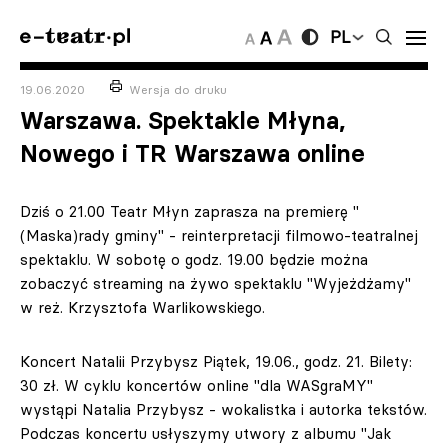
PL
19.06.2020
Wersja do druku
Warszawa. Spektakle Młyna,
Nowego i TR Warszawa online
Dziś o 21.00 Teatr Młyn zaprasza na premierę "
(Maska)rady gminy" - reinterpretacji filmowo-teatralnej
spektaklu. W sobotę o godz. 19.00 będzie można
zobaczyć streaming na żywo spektaklu "Wyjeżdżamy"
w reż. Krzysztofa Warlikowskiego.
Koncert Natalii Przybysz Piątek, 19.06., godz. 21. Bilety:
30 zł. W cyklu koncertów online "dla WASgraMY"
wystąpi Natalia Przybysz - wokalistka i autorka tekstów.
Podczas koncertu usłyszymy utwory z albumu "Jak