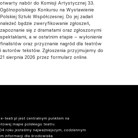
otwarty nabór do Komisji Artystycznej 33.
Ogólnopolskiego Konkursu na Wystawienie
Polskiej Sztuki Współczesnej. Do jej zadań
Bytom. Viva la classica! –
należeć będzie zweryfikowanie zgłoszeń,
wyjątkowy koncert przed
zapoznanie się z dramatami oraz zgłoszonymi
inauguracją 82. sezonu
spektaklami, a w ostatnim etapie – wyłonienie
artystycznego Opery Śląskiej
finalistów oraz przyznanie nagród dla teatrów
06.08.2026 15:07
i autorów tekstów. Zgłoszenia przyjmujemy do
21 sierpnia 2026 przez formularz online.
 e-teatr.pl jest centralnym punktem na
etowej mapie polskiego teatru.
04 roku jesteśmy najważniejszym, codziennym
m informacji dla środowiska.