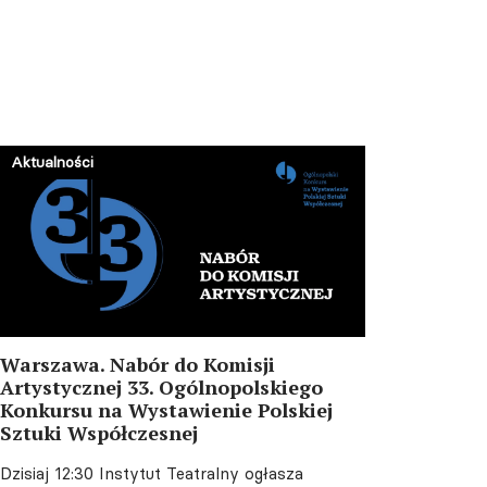
„Sola Musica” – letnie
orzeźwienie dla melomanów
06.08.2026 15:35
Wrocław. Z udziałem ministry
Cienkowskiej zainaugurowano
Aktualności
projekt „Przystanek
Dominikańska”
06.08.2026 15:17
Gdańsk. Oprowadzanie
kuratorskie po wystawie
„Idole perwersji Zofii de Ines”
06.08.2026 15:12
Warszawa. Nabór do Komisji
Artystycznej 33. Ogólnopolskiego
Konkursu na Wystawienie Polskiej
Sztuki Współczesnej
Dzisiaj 12:30
Instytut Teatralny ogłasza