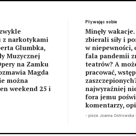
Pływając sobie
ezwykle
Minęły wakacje.
 z narkotykami
zbierali siły i 
oberta Glumbka,
w niepewności, c
dy Muzycznej
fala pandemii 
 Opery na Zamku
teatrów? A moż
 rozmawia Magda
pracować, wstęp
nie można
zaszczepionych?
ten weekend 25 i
najwyraźniej nie
fora jemu poświ
komentarzy, opi
- pisze Joanna Ostrowska w