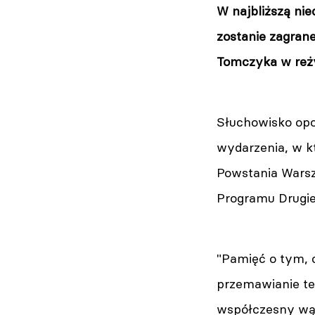
W najbliższą ni
zostanie zagran
Tomczyka w reży
Słuchowisko opow
wydarzenia, w kt
Powstania Warsz
Programu Drugie
"Pamięć o tym, 
przemawianie te
współczesny wąt