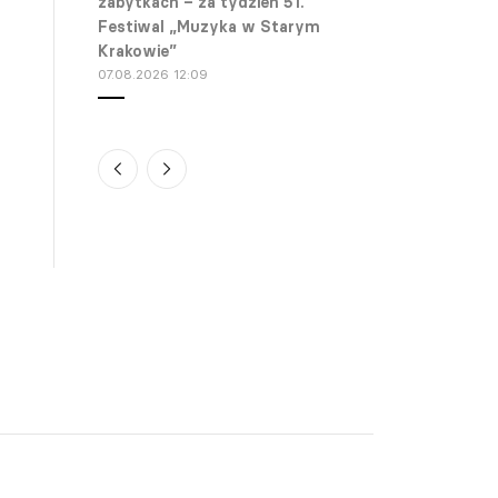
zabytkach – za tydzień 51.
Festiwal „Muzyka w Starym
Krakowie”
07.08.2026 12:09
Duszniki-Zdrój. W piątek
rozpoczyna się 81.
Międzynarodowy Festiwal
Chopinowski
07.08.2026 11:48
Kraj. Joanna Kulig zaśpiewa
piosenki Britney Spears i zagra
gwiazdę w grudniu