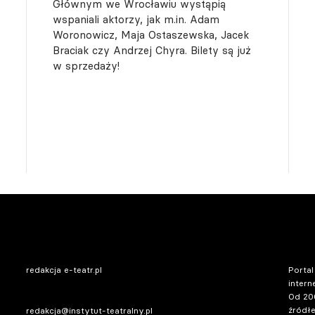
Głównym we Wrocławiu wystąpią
wspaniali aktorzy, jak m.in. Adam
Woronowicz, Maja Ostaszewska, Jacek
Braciak czy Andrzej Chyra. Bilety są już
w sprzedaży!
redakcja e-teatr.pl
Portal
intern
Od 20
źródłe
redakcja@instytut-teatralny.pl