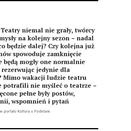
twórczości Krystyny
Zachwatowicz-Wajdy od
piątku w Kordegardzie
07.08.2026 09:11
 Teatry niemal nie grały, twórcy
Nowina. VI Wieczór
pomysły na kolejny sezon – nadal
Metamorficzny –
o będzie dalej? Czy kolejna już
Ogólnopolskie Spotkania
znów spowoduje zamknięcie
Teatralne pod hasłem Axis
e będą mogły one normalnie
Mundi (Oś Świata)!
 rezerwując jedynie dla
07.08.2026 08:57
 Mimo wakacji ludzie teatru
 potrafili nie myśleć o teatrze –
Dolnośląskie. Trwa 6. Festiwal
Teatrów Ulicznych im.
ęcone pełne były postów,
Andreasa Gryphiusa w
nii, wspomnień i pytań
Głogowie
07.08.2026 08:26
 portalu Kultura u Podstaw.
Częstochowa. 12. Festiwal