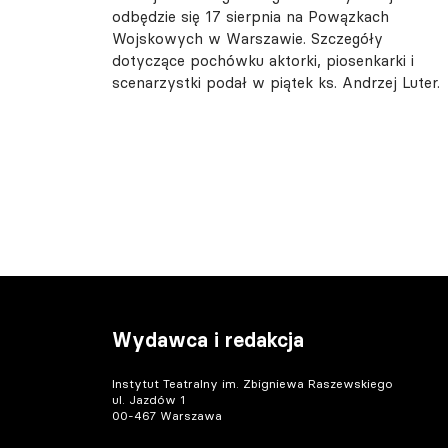
odbędzie się 17 sierpnia na Powązkach
Wojskowych w Warszawie. Szczegóły
dotyczące pochówku aktorki, piosenkarki i
scenarzystki podał w piątek ks. Andrzej Luter.
Wydawca i redakcja
Instytut Teatralny im. Zbigniewa Raszewskiego
ul. Jazdów 1
00-467 Warszawa