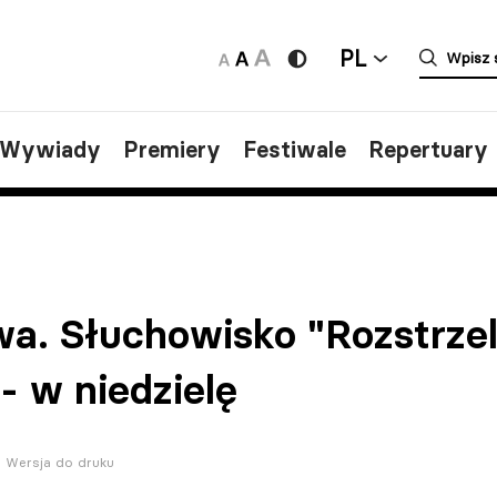
PL
/Wywiady
Premiery
Festiwale
Repertuary
a. Słuchowisko "Rozstrzel
 w niedzielę
Wersja do druku