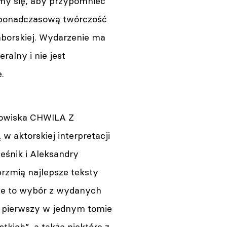
my się, aby przypomnieć
 ponadczasową twórczość
orskiej. Wydarzenie ma
ralny i nie jest
.
howiska CHWILA Z
aktorskiej interpretacji
eśnik i Aleksandry
rzmią najlepsze teksty
zie to wybór z wydanych
z pierwszy w jednym tomie
tkich”, a także niektóre z