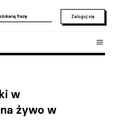
Zaloguj się
ki w
o na żywo w