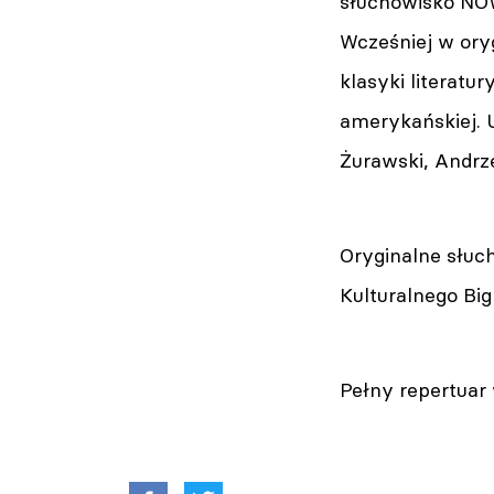
słuchowisko NO
Wcześniej w ory
klasyki literatu
amerykańskiej. 
Żurawski, Andrze
Oryginalne słuc
Kulturalnego Bi
Pełny repertuar