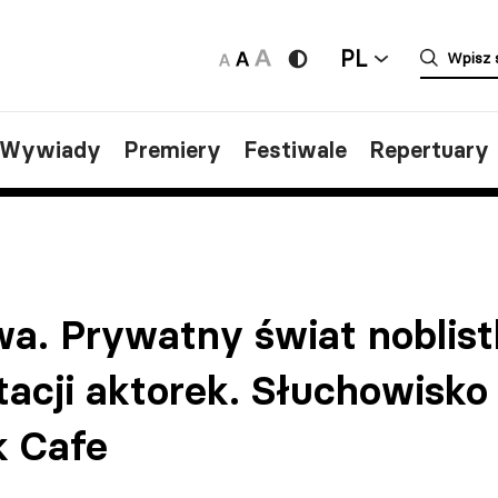
PL
/Wywiady
Premiery
Festiwale
Repertuary
a. Prywatny świat noblist
tacji aktorek. Słuchowisk
k Cafe