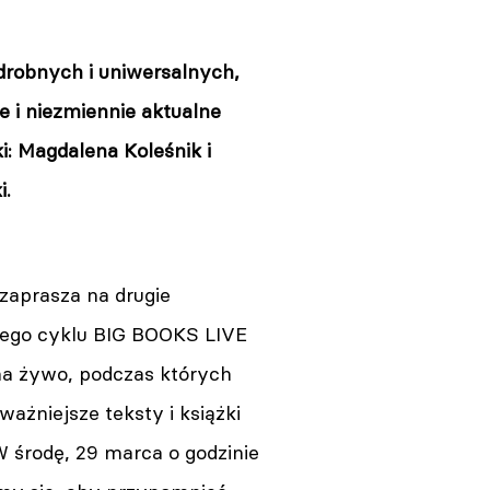
obnych i uniwersalnych,
e i niezmiennie aktualne
i: Magdalena Koleśnik i
i.
zaprasza na drugie
ego cyklu BIG BOOKS LIVE
na żywo, podczas których
ważniejsze teksty i książki
 W środę, 29 marca o godzinie