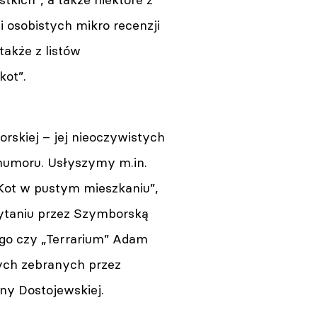
i osobistych mikro recenzji
akże z listów
kot”.
skiej – jej nieoczywistych
 humoru. Usłyszymy m.in.
 „Kot w pustym mieszkaniu”,
zytaniu przez Szymborską
ego czy „Terrarium” Adam
onych zebranych przez
ny Dostojewskiej.