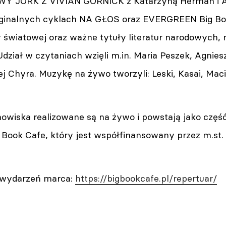
WY JORK Z VIVIAN GORNICK z Katarzyną Herman i A
ginalnych cyklach NA GŁOS oraz EVERGREEN Big Book
ry światowej oraz ważne tytuły literatur narodowych, m
Udział w czytaniach wzięli m.in. Maria Peszek, Agnie
j Chyra. Muzykę na żywo tworzyli: Leski, Kasai, Macio 
howiska realizowane są na żywo i powstają jako czę
g Book Cafe, który jest współfinansowany przez m.st
 wydarzeń marca:
https://bigbookcafe.pl/repertuar/