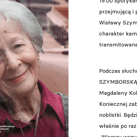
19.00 spotyka
przejmującą i
Wisławy Szymb
charakter kame
transmitowane
Podczas słuc
SZYMBORSKĄ w 
Magdaleny Kol
Koniecznej zab
noblistki. Będ
właśnie po ra
„Wierszy wszys