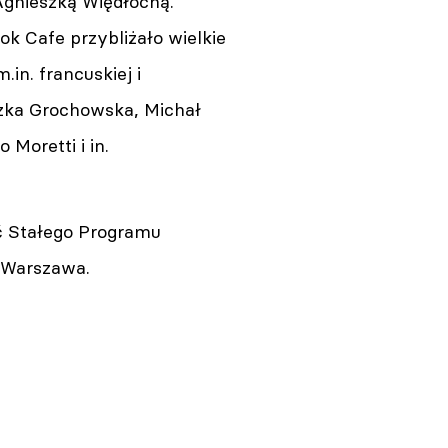
gnieszką Więdłochą.
 Cafe przybliżało wielkie
.in. francuskiej i
szka Grochowska, Michał
Moretti i in.
ść Stałego Programu
. Warszawa.