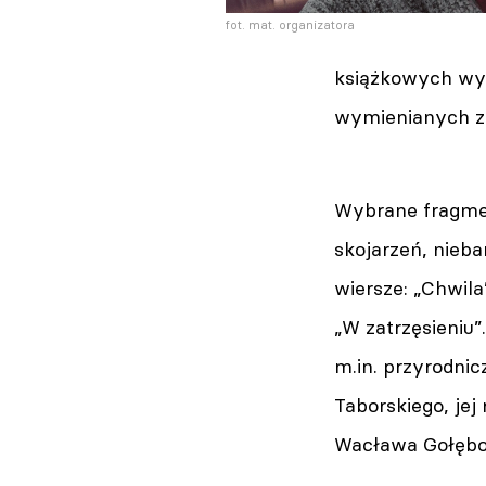
fot. mat. organizatora
książkowych wyd
wymienianych z 
Wybrane fragmen
skojarzeń, nieb
wiersze: „Chwila
„W zatrzęsieniu
m.in. przyrodni
Taborskiego, jej
Wacława Gołębow