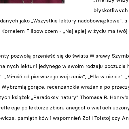
błyskotliwych 
anych jako „Wszystkie lektury nadobowiązkowe”, a t
Kornelem Filipowiczem - „Najlepiej w życiu ma twój 
ty pozwolą przenieść się do świata Wisławy Szymbor
analnych lektur i jedynego w swoim rodzaju poczucia
”, „Miłość od pierwszego wejrzenia”, „Ella w niebie”,
”. Wybrzmią gorące, recenzenckie wrażenia po przec
czych książek „Paradoksy natury” Thomasa R. Henry’
 refleksje po lekturze zbioru anegdot o wielkich ucz
icza, pamiętników i wspomnień Zofii Tołstoj czy An