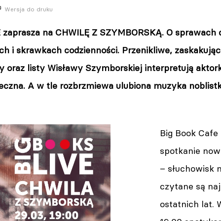
Wersja do druku
 zaprasza na CHWILĘ Z SZYMBORSKĄ. O sprawach dr
ch i skrawkach codzienności. Przenikliwe, zaskakując
ny oraz listy Wisławy Szymborskiej interpretują aktork
eczna. A w tle rozbrzmiewa ulubiona muzyka noblistk
Big Book Cafe 
spotkanie now
– słuchowisk 
czytane są naj
ostatnich lat.