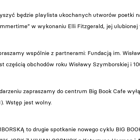
yszyć będzie playlista ukochanych utworów poetki na
mmertime” w wykonaniu Elli Fitzgerald, jej ulubionej 
praszamy wspólnie z partnerami: Fundacją im. Wisła
st częścią obchodów roku Wisławy Szymborskiej i 100.
darzeniu zapraszamy do centrum Big Book Cafe wyłącz
. Wstęp jest wolny.
ORSKĄ to drugie spotkanie nowego cyklu BIG BOOKS