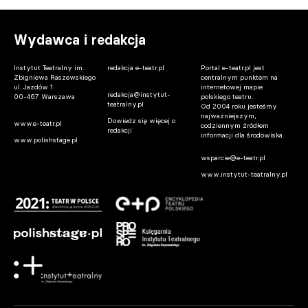
Wydawca i redakcja
Instytut Teatralny im.
redakcja e-teatr.pl
Portal e-teatr.pl jest
Zbigniewa Raszewskiego
centralnym punktem na
ul. Jazdów 1
internetowej mapie
redakcja@instytut-
00-467 Warszawa
polskiego teatru.
teatralny.pl
Od 2004 roku jesteśmy
najważniejszym,
Dowiedz się więcej o
www.e-teatr.pl
codziennym źródłem
redakcji
informacji dla środowiska.
www.polishstage.pl
wsparcie@e-teatr.pl
www.instytut-teatralny.pl