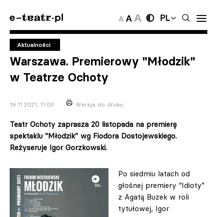
PL
Aktualności
Warszawa. Premierowy "Młodzik"
w Teatrze Ochoty
19.11.2021, 11:00
Wersja do druku
Teatr Ochoty zaprasza 20 listopada na premierę
spektaklu "Młodzik" wg Fiodora Dostojewskiego.
Reżyseruje Igor Gorzkowski.
Po siedmiu latach od
głośnej premiery “Idioty”
z Agatą Buzek w roli
tytułowej, Igor