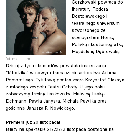
Gorzkowski powraca do
literatury Fiodora
Dostojewskiego i
teatralnego uniwersum
stworzonego ze
scenografem Honzą
Polivką i kostiumografką
Magdaleną Dąbrowską.
fot. mat. teatru
Dzisiaj z tych elementów powstała inscenizacja
“Młodzika” w nowym tłumaczeniu autorstwa Adama
Pomorskiego. Tytułową postać zagra Krzysztof Oleksyn
z młodego zespołu Teatru Ochoty. U jego boku
zobaczymy Irminę Liszkowską, Malwinę Laskę-
Eichmann, Pawła Janysta, Michała Pawlika oraz
gościnnie Janusza R. Nowickiego.
Premiera już 20 listopada!
Bilety na spektakle 21/22/23 listopada dostępne na