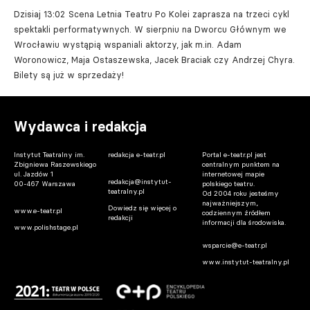
Dzisiaj 13:02
Scena Letnia Teatru Po Kolei zaprasza na trzeci cykl
spektakli performatywnych. W sierpniu na Dworcu Głównym we
Wrocławiu wystąpią wspaniali aktorzy, jak m.in. Adam
Woronowicz, Maja Ostaszewska, Jacek Braciak czy Andrzej Chyra.
Bilety są już w sprzedaży!
Wydawca i redakcja
Instytut Teatralny im.
redakcja e-teatr.pl
Portal e-teatr.pl jest
Zbigniewa Raszewskiego
centralnym punktem na
ul. Jazdów 1
internetowej mapie
redakcja@instytut-
00-467 Warszawa
polskiego teatru.
teatralny.pl
Od 2004 roku jesteśmy
najważniejszym,
Dowiedz się więcej o
www.e-teatr.pl
codziennym źródłem
redakcji
informacji dla środowiska.
www.polishstage.pl
wsparcie@e-teatr.pl
www.instytut-teatralny.pl