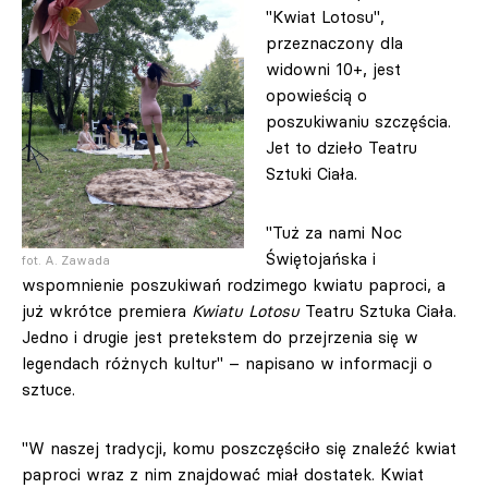
"Kwiat Lotosu",
przeznaczony dla
widowni 10+, jest
opowieścią o
poszukiwaniu szczęścia.
Jet to dzieło Teatru
Sztuki Ciała.
"Tuż za nami Noc
Świętojańska i
fot. A. Zawada
wspomnienie poszukiwań rodzimego kwiatu paproci, a
już wkrótce premiera
Kwiatu Lotosu
Teatru Sztuka Ciała.
Jedno i drugie jest pretekstem do przejrzenia się w
legendach różnych kultur" – napisano w informacji o
sztuce.
"W naszej tradycji, komu poszczęściło się znaleźć kwiat
paproci wraz z nim znajdować miał dostatek. Kwiat