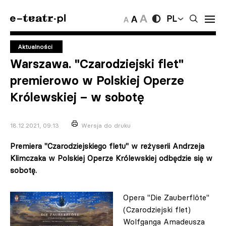
PL
Aktualności
Warszawa. "Czarodziejski flet"
premierowo w Polskiej Operze
Królewskiej – w sobotę
18.12.2021, 09:13
Wersja do druku
Premiera "Czarodziejskiego fletu" w reżyserii Andrzeja
Klimczaka w Polskiej Operze Królewskiej odbędzie się w
sobotę.
Opera "Die Zauberflöte"
(Czarodziejski flet)
Wolfganga Amadeusza