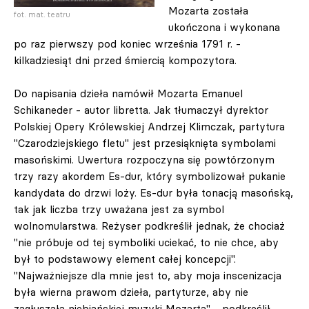
Mozarta została
fot. mat. teatru
ukończona i wykonana
po raz pierwszy pod koniec września 1791 r. -
kilkadziesiąt dni przed śmiercią kompozytora.
Do napisania dzieła namówił Mozarta Emanuel
Schikaneder - autor libretta. Jak tłumaczył dyrektor
Polskiej Opery Królewskiej Andrzej Klimczak, partytura
"Czarodziejskiego fletu" jest przesiąknięta symbolami
masońskimi. Uwertura rozpoczyna się powtórzonym
trzy razy akordem Es-dur, który symbolizował pukanie
kandydata do drzwi loży. Es-dur była tonacją masońską,
tak jak liczba trzy uważana jest za symbol
wolnomularstwa. Reżyser podkreślił jednak, że chociaż
"nie próbuje od tej symboliki uciekać, to nie chce, aby
był to podstawowy element całej koncepcji".
"Najważniejsze dla mnie jest to, aby moja inscenizacja
była wierna prawom dzieła, partyturze, aby nie
zagłuszała niebiańskiej muzyki Mozarta" - podkreślił