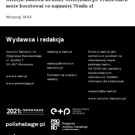
może kosztować co najmniej 70 mln zł
Wczoraj 14:54
Wydawca i redakcja
Instytut Teatralny im.
redakcja e-teatr.pl
Portal e-teatr.pl jest
Zbigniewa Raszewskiego
centralnym punktem na
ul. Jazdów 1
internetowej mapie
redakcja@instytut-
00-467 Warszawa
polskiego teatru.
teatralny.pl
Od 2004 roku jesteśmy
najważniejszym,
Dowiedz się więcej o
www.e-teatr.pl
codziennym źródłem
redakcji
informacji dla środowiska.
www.polishstage.pl
wsparcie@e-teatr.pl
www.instytut-teatralny.pl