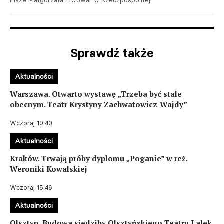
Pisze Małgorzata Piwowar w Rzeczpospolitej.
Sprawdź także
Aktualności
Warszawa. Otwarto wystawę „Trzeba być stale
obecnym. Teatr Krystyny Zachwatowicz-Wajdy”
Wczoraj 19:40
Aktualności
Kraków. Trwają próby dyplomu „Poganie” w reż.
Weroniki Kowalskiej
Wczoraj 15:46
Aktualności
Olsztyn. Budowa siedziby Olsztyńskiego Teatru Lalek