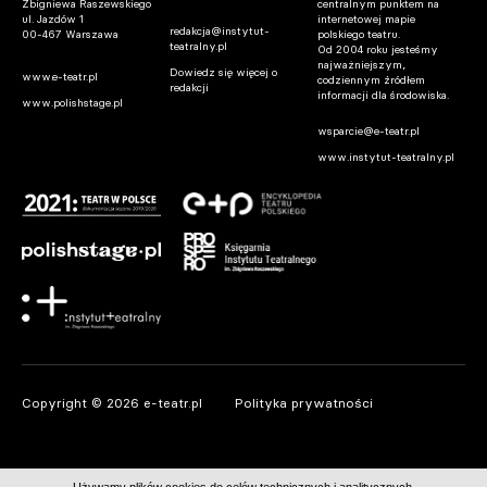
Zbigniewa Raszewskiego
centralnym punktem na
ul. Jazdów 1
internetowej mapie
redakcja@instytut-
00-467 Warszawa
polskiego teatru.
teatralny.pl
Od 2004 roku jesteśmy
najważniejszym,
Dowiedz się więcej o
www.e-teatr.pl
codziennym źródłem
redakcji
informacji dla środowiska.
www.polishstage.pl
wsparcie@e-teatr.pl
www.instytut-teatralny.pl
Copyright © 2026 e-teatr.pl
Polityka prywatności