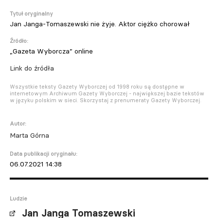
Tytuł oryginalny
Jan Janga-Tomaszewski nie żyje. Aktor ciężko chorował
Źródło:
„Gazeta Wyborcza” online
Link do źródła
Wszystkie teksty Gazety Wyborczej od 1998 roku są dostępne w
internetowym Archiwum Gazety Wyborczej - największej bazie tekstów
w języku polskim w sieci. Skorzystaj z prenumeraty Gazety Wyborczej.
Autor:
Marta Górna
Data publikacji oryginału:
06.07.2021 14:38
Ludzie
Jan Janga Tomaszewski