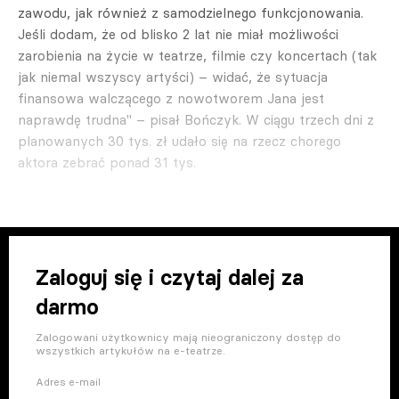
zawodu, jak również z samodzielnego funkcjonowania.
Jeśli dodam, że od blisko 2 lat nie miał możliwości
zarobienia na życie w teatrze, filmie czy koncertach (tak
jak niemal wszyscy artyści) – widać, że sytuacja
finansowa walczącego z nowotworem Jana jest
naprawdę trudna" – pisał Bończyk. W ciągu trzech dni z
planowanych 30 tys. zł udało się na rzecz chorego
aktora zebrać ponad 31 tys.
Zaloguj się i czytaj dalej za
darmo
Zalogowani użytkownicy mają nieograniczony dostęp do
wszystkich artykułów na e-teatrze.
Adres e-mail