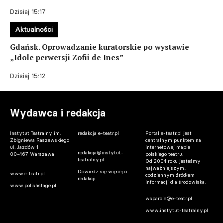
Dzisiaj 15:17
Aktualności
Gdańsk. Oprowadzanie kuratorskie po wystawie
„Idole perwersji Zofii de Ines”
Dzisiaj 15:12
Wydawca i redakcja
Instytut Teatralny im.
redakcja e-teatr.pl
Portal e-teatr.pl jest
Zbigniewa Raszewskiego
centralnym punktem na
ul. Jazdów 1
internetowej mapie
redakcja@instytut-
00-467 Warszawa
polskiego teatru.
teatralny.pl
Od 2004 roku jesteśmy
najważniejszym,
Dowiedz się więcej o
www.e-teatr.pl
codziennym źródłem
redakcji
informacji dla środowiska.
www.polishstage.pl
wsparcie@e-teatr.pl
www.instytut-teatralny.pl