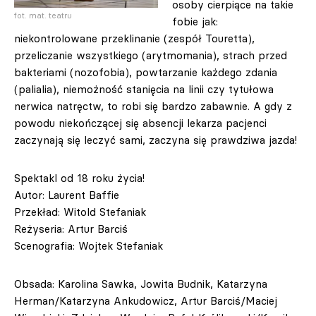
osoby cierpiące na takie
fot. mat. teatru
fobie jak:
niekontrolowane przeklinanie (zespół Touretta),
przeliczanie wszystkiego (arytmomania), strach przed
bakteriami (nozofobia), powtarzanie każdego zdania
(palialia), niemożność stanięcia na linii czy tytułowa
nerwica natręctw, to robi się bardzo zabawnie. A gdy z
powodu niekończącej się absencji lekarza pacjenci
zaczynają się leczyć sami, zaczyna się prawdziwa jazda!
Spektakl od 18 roku życia!
Autor: Laurent Baffie
Przekład: Witold Stefaniak
Reżyseria: Artur Barciś
Scenografia: Wojtek Stefaniak
Obsada: Karolina Sawka, Jowita Budnik, Katarzyna
Herman/Katarzyna Ankudowicz, Artur Barciś/Maciej