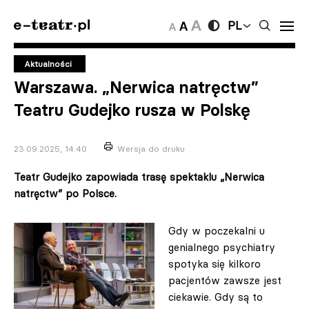
PL
Aktualności
Warszawa. „Nerwica natręctw”
Teatru Gudejko rusza w Polskę
23.09.2025, 14:40
Wersja do druku
Teatr Gudejko zapowiada trasę spektaklu „Nerwica
natręctw” po Polsce.
Gdy w poczekalni u
genialnego psychiatry
spotyka się kilkoro
pacjentów zawsze jest
ciekawie. Gdy są to