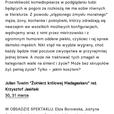
Przenikliwość komediopisarza w podglądaniu ludzi
będących w pogoni za rozkoszą nie ma sobie równych
w literaturze. Z powodu „stępionego zmysłu moralnego”
męża, żony, kochanka i pokojówki, którzy zdradzają się
nawzajem we wszelkich możliwych konfiguracjach,
wędrujemy wraz z nimi przez mistrzowsko i z
ogromnym humorem oddane piekło, czyściec i raj spraw
damsko-męskich. Nikt stąd nie wyjdzie wygrany, choć
każdy będzie miał poczucie zwycięstwa w przynajmniej
jednej bitwie. A może nie traktować tych zmagań w
kategoriach walki na śmierć i życie? Może bez skrupułów
żyć pełnią życia? Tylko – jakim kosztem?
Julian Tuwim "Żołnierz królowej Madagaskaru" reż.
Krzysztof Jasiński
30, 31 marca
W OBSADZIE SPEKTAKLU: Eliza Borowska, Justyna