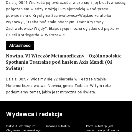
Dzisiaj 09:11
Wielkość jej twórczości wiąże się z jej kreatywnością,
połączeniem wiedzy z wizją i umiejętnością współpracy –
powiedziała o Krystynie Zachwatowicz-Wajdzie kuratorka
wystawy „Trzeba być stale obecnym. Teatr Krystyny
Zachwatowicz-Wajdy”. Ekspozycję można oglądać od piątku w
Galerii Kordegarda w Warszawie.
Aktualności
Nowina. VI Wieczór Metamorficzny – Ogólnopolskie
Spotkania Teatralne pod hasłem Axis Mundi (Oś
Świata)!
Dzisiaj 08:57
Widzimy się 22 sierpnia w Teatrze Stajnia
Metamorficzna we wsi Nowina, gmina Ziębice. W tym roku
podejmiemy temat, jakim jest mityczna oś świata.
Wydawca i redakcja
Instytut Teatralny im.
redakcja e-teatr.pl
Portal e-teatr.pl jest
Zbigniewa Raszewskiego
centralnym punktem na