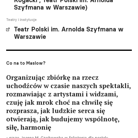
Rogacki , Teatr Polski im. Arnolda
Szyfmana w Warszawie)
Teatry i instytucje
Teatr Polski im. Arnolda Szyfmana w
Warszawie
Co na to Maslow?
Organizując zbiórkę na rzecz
uchodźców w czasie naszych spektakli,
rozmawiając z artystami i widzami,
czuję jak mrok choć na chwilę się
rozprasza, jak ludzkie serca się
otwierają, jak budujemy wspólnotę,
siłę, harmonię
- pisze Joanna M. Czajkowska w felietonie dla portalu