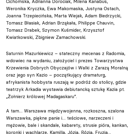
Cichomska, Adrianna Dorociak, Milena Kanabus,
Weronika Kryczka, Ewa Makomaska, Justyna Ostach,
Joanna Trzepiecińska, Marta Wiejak, Adam Biedrzycki,
Tomasz Błasiak, Adrian Brząkała, Philippe Chauvin,
Tomasz Drabek, Szymon Kuśmider, Krzysztof
Kwiatkowski, Zbigniew Zamachowski.
Saturnin Mazurkiewicz – stateczny mecenas z Radomia,
wdowiec na wydaniu, założyciel i prezes Towarzystwa
Krzewienia Dobrych Obyczajów i Walki z Zarazą Moralną
oraz jego syn Kazio – początkujący dramaturg,
afrykanista hobbysta ruszają w podróż do stolicy, gdzie
teatrzyk Arkadia wystawia debiutancką sztukę Kazia pt.
„Żołnierz królowej Madagaskaru”.
A tam… Warszawa międzywojenna, rozkoszna, szalona
Warszawka, piękne panie i… teściowe, narzeczeni i
mężowie, bale i skandale, kabarety, strusie pióra, kankan,
koronki i wachlarze, Kamilla, Józia, Rózia, Fruzia…