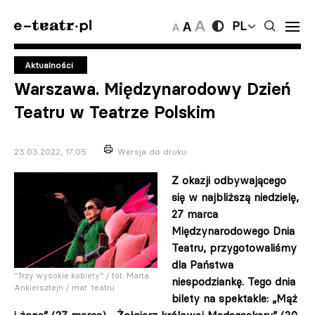
PL
Aktualności
Warszawa. Międzynarodowy Dzień
Teatru w Teatrze Polskim
23.03.2022, 17:05
Wersja do druku
Z okazji odbywającego
się w najbliższą niedzielę,
27 marca
Międzynarodowego Dnia
Teatru, przygotowaliśmy
dla Państwa
"Trzy wysokie kobiety" / fot. Marta
niespodziankę. Tego dnia
Ankiersztejn / mat. teatru
bilety na spektakle: „Mąż