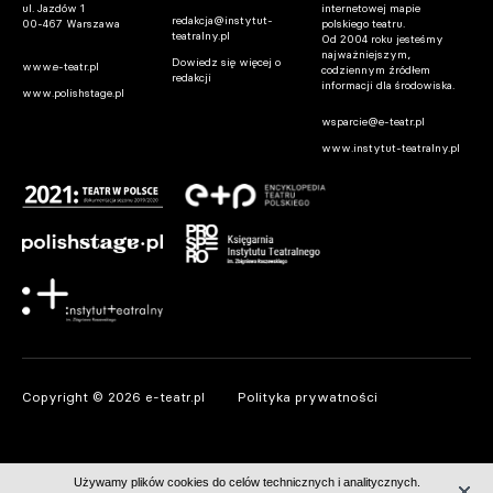
ul. Jazdów 1
internetowej mapie
redakcja@instytut-
00-467 Warszawa
polskiego teatru.
teatralny.pl
Od 2004 roku jesteśmy
najważniejszym,
Dowiedz się więcej o
www.e-teatr.pl
codziennym źródłem
redakcji
informacji dla środowiska.
www.polishstage.pl
wsparcie@e-teatr.pl
www.instytut-teatralny.pl
Copyright © 2026 e-teatr.pl
Polityka prywatności
Używamy plików cookies do celów technicznych i analitycznych.