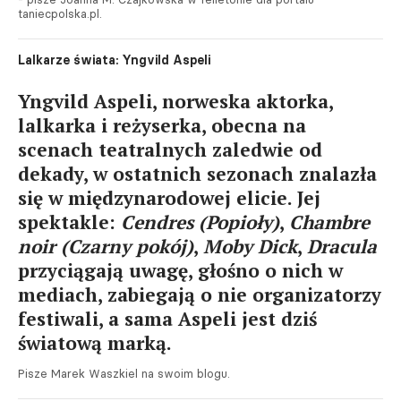
taniecpolska.pl.
Lalkarze świata: Yngvild Aspeli
Yngvild Aspeli, norweska aktorka,
lalkarka i reżyserka, obecna na
scenach teatralnych zaledwie od
dekady, w ostatnich sezonach znalazła
się w międzynarodowej elicie. Jej
spektakle:
Cendres (Popioły)
,
Chambre
noir (Czarny pokój)
,
Moby Dick
,
Dracula
przyciągają uwagę, głośno o nich w
mediach, zabiegają o nie organizatorzy
festiwali, a sama Aspeli jest dziś
światową marką.
Pisze Marek Waszkiel na swoim blogu.