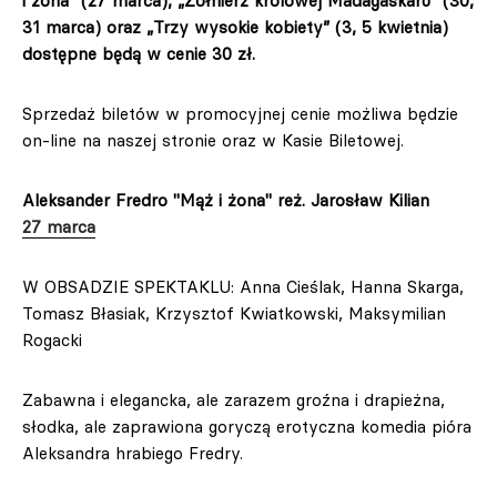
i żona” (27 marca), „Żołnierz królowej Madagaskaru” (30,
31 marca) oraz „Trzy wysokie kobiety” (3, 5 kwietnia)
dostępne będą w cenie 30 zł.
Sprzedaż biletów w promocyjnej cenie możliwa będzie
on-line na naszej stronie oraz w Kasie Biletowej.
Aleksander Fredro "Mąż i żona" reż. Jarosław Kilian
27 marca
W OBSADZIE SPEKTAKLU: Anna Cieślak, Hanna Skarga,
Tomasz Błasiak, Krzysztof Kwiatkowski, Maksymilian
Rogacki
Zabawna i elegancka, ale zarazem groźna i drapieżna,
słodka, ale zaprawiona goryczą erotyczna komedia pióra
Aleksandra hrabiego Fredry.