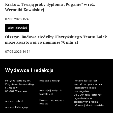
Kraków. Trwają próby dyplomu „Poganie” w reż.
Weroniki Kowalskiej
07.08.2026 15:46
Aktualności
Olsztyn. Budowa siedziby Olsztyńskiego Teatru Lalek
może kosztować co najmniej 70 mln zł
07.08.2026 14:54
Wydawca i redakcja
Instytut Teatralny im.
redakcja e-teatr.pl
Portal e-teatr.pl jest
Zbigniewa Raszewskiego
centralnym punktem na
ul. Jazdów 1
internetowej mapie
redakcja@instytut-
00-467 Warszawa
polskiego teatru.
teatralny.pl
Od 2004 roku jesteśmy
najważniejszym,
Dowiedz się więcej o
www.e-teatr.pl
codziennym źródłem
redakcji
informacji dla środowiska.
www.polishstage.pl