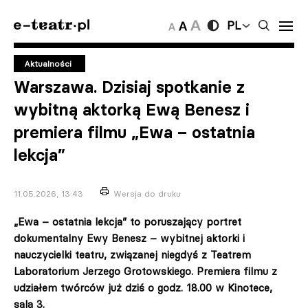
PL
Aktualności
Warszawa. Dzisiaj spotkanie z
wybitną aktorką Ewą Benesz i
premiera filmu „Ewa – ostatnia
lekcja”
11.05.2026, 13:43
Wersja do druku
„Ewa – ostatnia lekcja” to poruszający portret
dokumentalny Ewy Benesz – wybitnej aktorki i
nauczycielki teatru, związanej niegdyś z Teatrem
Laboratorium Jerzego Grotowskiego. Premiera filmu z
udziałem twórców już dziś o godz. 18.00 w Kinotece,
sala 3.