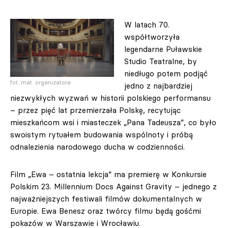
W latach 70.
współtworzyła
legendarne Puławskie
Studio Teatralne, by
niedługo potem podjąć
fot. mat. organizatora
jedno z najbardziej
niezwykłych wyzwań w historii polskiego performansu
– przez pięć lat przemierzała Polskę, recytując
mieszkańcom wsi i miasteczek „Pana Tadeusza”, co było
swoistym rytuałem budowania wspólnoty i próbą
odnalezienia narodowego ducha w codzienności.
Film „Ewa – ostatnia lekcja” ma premierę w Konkursie
Polskim 23. Millennium Docs Against Gravity – jednego z
najważniejszych festiwali filmów dokumentalnych w
Europie. Ewa Benesz oraz twórcy filmu będą gośćmi
pokazów w Warszawie i Wrocławiu.