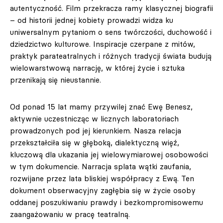
autentyczność. Film przekracza ramy klasycznej biografii
– od historii jednej kobiety prowadzi widza ku
uniwersalnym pytaniom o sens twórczości, duchowość i
dziedzictwo kulturowe. Inspiracje czerpane z mitów,
praktyk parateatralnych i różnych tradycji świata budują
wielowarstwową narrację, w której życie i sztuka
przenikają się nieustannie.
Od ponad 15 lat mamy przywilej znać Ewę Benesz,
aktywnie uczestnicząc w licznych laboratoriach
prowadzonych pod jej kierunkiem. Nasza relacja
przekształciła się w głęboką, dialektyczną więź,
kluczową dla ukazania jej wielowymiarowej osobowości
w tym dokumencie. Narracja splata wątki zaufania,
rozwijane przez lata bliskiej współpracy z Ewą. Ten
dokument obserwacyjny zagłębia się w życie osoby
oddanej poszukiwaniu prawdy i bezkompromisowemu
zaangażowaniu w pracę teatralną.