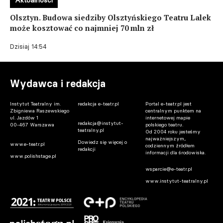
Aktualności
Olsztyn. Budowa siedziby Olsztyńskiego Teatru Lalek
może kosztować co najmniej 70 mln zł
Dzisiaj 14:54
Wydawca i redakcja
Instytut Teatralny im.
redakcja e-teatr.pl
Portal e-teatr.pl jest
Zbigniewa Raszewskiego
centralnym punktem na
ul. Jazdów 1
internetowej mapie
redakcja@instytut-
00-467 Warszawa
polskiego teatru.
teatralny.pl
Od 2004 roku jesteśmy
najważniejszym,
Dowiedz się więcej o
www.e-teatr.pl
codziennym źródłem
redakcji
informacji dla środowiska.
www.polishstage.pl
wsparcie@e-teatr.pl
www.instytut-teatralny.pl