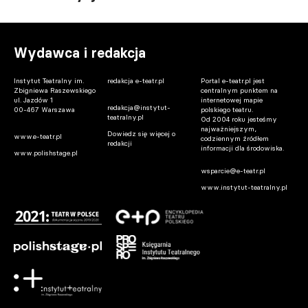
Wydawca i redakcja
Instytut Teatralny im.
redakcja e-teatr.pl
Portal e-teatr.pl jest
Zbigniewa Raszewskiego
centralnym punktem na
ul. Jazdów 1
internetowej mapie
redakcja@instytut-
00-467 Warszawa
polskiego teatru.
teatralny.pl
Od 2004 roku jesteśmy
najważniejszym,
Dowiedz się więcej o
www.e-teatr.pl
codziennym źródłem
redakcji
informacji dla środowiska.
www.polishstage.pl
wsparcie@e-teatr.pl
www.instytut-teatralny.pl