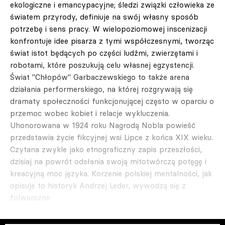
ekologiczne i emancypacyjne; śledzi związki człowieka ze
światem przyrody, definiuje na swój własny sposób
potrzebę i sens pracy. W wielopoziomowej inscenizacji
konfrontuje idee pisarza z tymi współczesnymi, tworząc
świat istot będących po części ludźmi, zwierzętami i
robotami, które poszukują celu własnej egzystencji.
Świat "Chłopów" Garbaczewskiego to także arena
działania performerskiego, na której rozgrywają się
dramaty społeczności funkcjonującej często w oparciu o
przemoc wobec kobiet i relacje wykluczenia.
Uhonorowana w 1924 roku Nagrodą Nobla powieść
przedstawia życie fikcyjnej wsi Lipce z końca XIX wieku.
Czytana zwykle jako etnograficzny zapis przeszłości,
dzisiaj na powrót odsłania swoją mitotwórczą potęgę i
kreacyjną moc języka. Korzenie polskiej mentalności, jak
opisuje to historyk Andrzej Leder, wywodzą się z
folwarczne