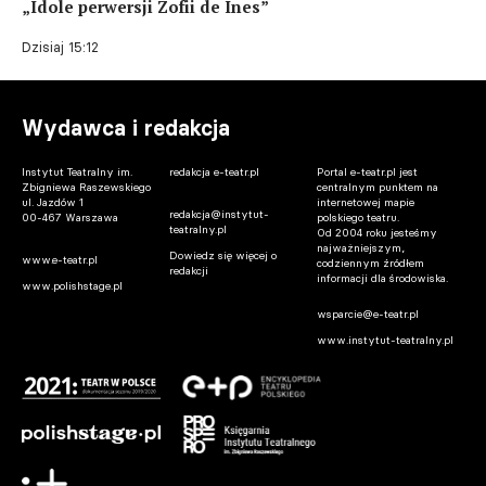
„Idole perwersji Zofii de Ines”
Dzisiaj 15:12
Wydawca i redakcja
Instytut Teatralny im.
redakcja e-teatr.pl
Portal e-teatr.pl jest
Zbigniewa Raszewskiego
centralnym punktem na
ul. Jazdów 1
internetowej mapie
redakcja@instytut-
00-467 Warszawa
polskiego teatru.
teatralny.pl
Od 2004 roku jesteśmy
najważniejszym,
Dowiedz się więcej o
www.e-teatr.pl
codziennym źródłem
redakcji
informacji dla środowiska.
www.polishstage.pl
wsparcie@e-teatr.pl
www.instytut-teatralny.pl