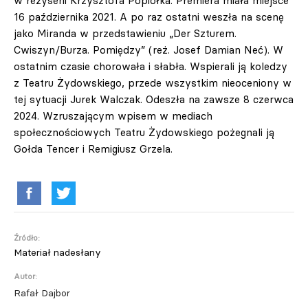
w reżyserii Krzysztofa Popiołka. Premiera miała miejsce
16 października 2021. A po raz ostatni weszła na scenę
jako Miranda w przedstawieniu „Der Szturem.
Cwiszyn/Burza. Pomiędzy” (reż. Josef Damian Neć). W
ostatnim czasie chorowała i słabła. Wspierali ją koledzy
z Teatru Żydowskiego, przede wszystkim nieoceniony w
tej sytuacji Jurek Walczak. Odeszła na zawsze 8 czerwca
2024. Wzruszającym wpisem w mediach
społecznościowych Teatru Żydowskiego pożegnali ją
Gołda Tencer i Remigiusz Grzela.
Źródło:
Materiał nadesłany
Autor:
Rafał Dajbor