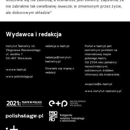
nie zabraknie tak uwielbianej
ławeczki
, w zmienionym przez życie,
ale doborowym składzie”
Wydawca i redakcja
Instytut Teatralny im.
redakcja e-teatr.pl
Portal e-teatr.pl jest
Zbigniewa Raszewskiego
centralnym punktem na
ul. Jazdów 1
internetowej mapie
redakcja@instytut-
00-467 Warszawa
polskiego teatru.
teatralny.pl
Od 2004 roku jesteśmy
najważniejszym,
Dowiedz się więcej o
www.e-teatr.pl
codziennym źródłem
redakcji
informacji dla środowiska.
www.polishstage.pl
wsparcie@e-teatr.pl
www.instytut-teatralny.pl