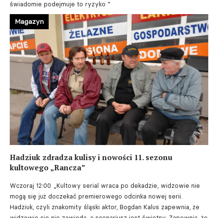
świadomie podejmuje to ryzyko ”
Magazyn
Hadziuk zdradza kulisy i nowości 11. sezonu
kultowego „Rancza”
Wczoraj 12:00
„Kultowy serial wraca po dekadzie, widzowie nie
mogą się już doczekać premierowego odcinka nowej serii.
Hadziuk, czyli znakomity śląski aktor, Bogdan Kalus zapewnia, że
widzowie się nie zawiodą, a scenariusz jest świetny. Zapewnia, że