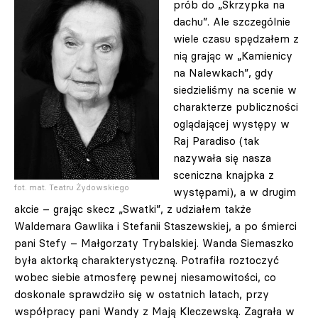
prób do „Skrzypka na
dachu”. Ale szczególnie
wiele czasu spędzałem z
nią grając w „Kamienicy
na Nalewkach”, gdy
siedzieliśmy na scenie w
charakterze publiczności
oglądającej występy w
Raj Paradiso (tak
nazywała się nasza
sceniczna knajpka z
fot. mat. Teatru Żydowskiego
występami), a w drugim
akcie – grając skecz „Swatki”, z udziałem także
Waldemara Gawlika i Stefanii Staszewskiej, a po śmierci
pani Stefy – Małgorzaty Trybalskiej. Wanda Siemaszko
była aktorką charakterystyczną. Potrafiła roztoczyć
wobec siebie atmosferę pewnej niesamowitości, co
doskonale sprawdziło się w ostatnich latach, przy
współpracy pani Wandy z Mają Kleczewską. Zagrała w