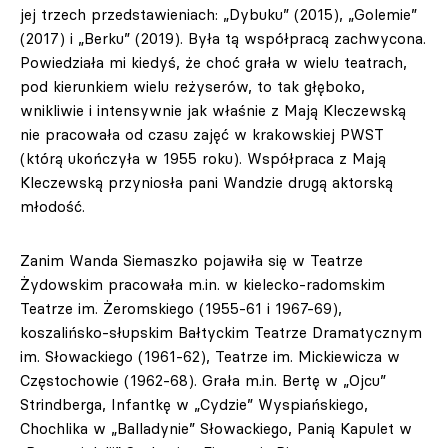
jej trzech przedstawieniach: „Dybuku” (2015), „Golemie”
(2017) i „Berku” (2019). Była tą współpracą zachwycona.
Powiedziała mi kiedyś, że choć grała w wielu teatrach,
pod kierunkiem wielu reżyserów, to tak głęboko,
wnikliwie i intensywnie jak właśnie z Mają Kleczewską
nie pracowała od czasu zajęć w krakowskiej PWST
(którą ukończyła w 1955 roku). Współpraca z Mają
Kleczewską przyniosła pani Wandzie drugą aktorską
młodość.
Zanim Wanda Siemaszko pojawiła się w Teatrze
Żydowskim pracowała m.in. w kielecko-radomskim
Teatrze im. Żeromskiego (1955-61 i 1967-69),
koszalińsko-słupskim Bałtyckim Teatrze Dramatycznym
im. Słowackiego (1961-62), Teatrze im. Mickiewicza w
Częstochowie (1962-68). Grała m.in. Bertę w „Ojcu”
Strindberga, Infantkę w „Cydzie” Wyspiańskiego,
Chochlika w „Balladynie” Słowackiego, Panią Kapulet w