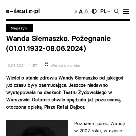
PL
Magazyn
Wanda Siemaszko. Pożegnanie
(01.01.1932-08.06.2024)
10.06.2024, 14:57
Wersja do druku
Wieści o stanie zdrowia Wandy Siemaszko od jakiegoś
już czasu były zasmucające. Jeszcze niedawno
występowała na deskach Teatru Żydowskiego w
Warszawie. Ostatnie chwile spędzała już poza sceną,
otoczona opieką. Pisze Rafał Dajbor.
Poznałem panią Wandę
w 2002 roku, w czasie