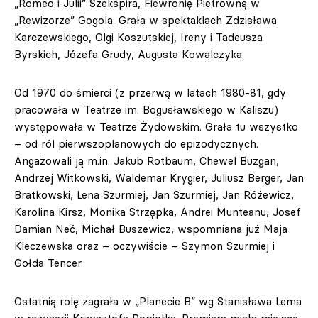
„Romeo i Julii” Szekspira, Fiewronię Pietrowną w
„Rewizorze” Gogola. Grała w spektaklach Zdzisława
Karczewskiego, Olgi Koszutskiej, Ireny i Tadeusza
Byrskich, Józefa Grudy, Augusta Kowalczyka.
Od 1970 do śmierci (z przerwą w latach 1980-81, gdy
pracowała w Teatrze im. Bogusławskiego w Kaliszu)
występowała w Teatrze Żydowskim. Grała tu wszystko
– od ról pierwszoplanowych do epizodycznych.
Angażowali ją m.in. Jakub Rotbaum, Chewel Buzgan,
Andrzej Witkowski, Waldemar Krygier, Juliusz Berger, Jan
Bratkowski, Lena Szurmiej, Jan Szurmiej, Jan Różewicz,
Karolina Kirsz, Monika Strzępka, Andrei Munteanu, Josef
Damian Neć, Michał Buszewicz, wspomniana już Maja
Kleczewska oraz – oczywiście – Szymon Szurmiej i
Gołda Tencer.
Ostatnią rolę zagrała w „Planecie B” wg Stanisława Lema