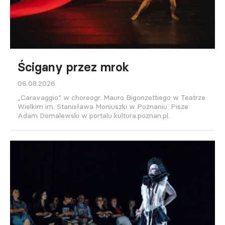
Ścigany przez mrok
06.08.2026
„Caravaggio” w choreogr. Mauro Bigonzettiego w Teatrze
Wielkim im. Stanisława Moniuszki w Poznaniu. Pisze
Adam Domalewski w portalu kultura.poznan.pl.