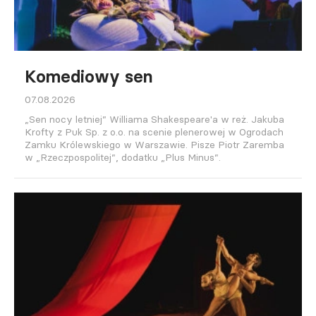
Komediowy sen
07.08.2026
„Sen nocy letniej” Williama Shakespeare'a w reż. Jakuba
Krofty z Puk Sp. z o.o. na scenie plenerowej w Ogrodach
Zamku Królewskiego w Warszawie. Pisze Piotr Zaremba
w „Rzeczpospolitej”, dodatku „Plus Minus”.