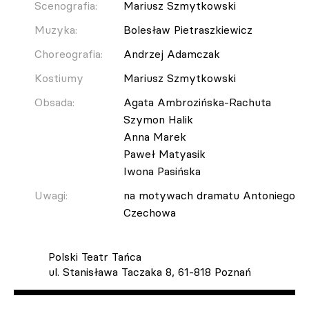
Scenografia:
Mariusz Szmytkowski
Muzyka:
Bolesław Pietraszkiewicz
Choreografia:
Andrzej Adamczak
Kostiumy
Mariusz Szmytkowski
Obsada:
Agata Ambrozińska-Rachuta
Szymon Halik
Anna Marek
Paweł Matyasik
Iwona Pasińska
Uwagi:
na motywach dramatu Antoniego
Czechowa
Polski Teatr Tańca
ul. Stanisława Taczaka 8, 61-818 Poznań