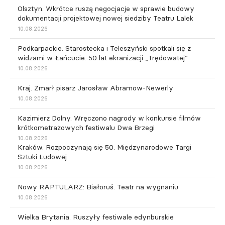
Olsztyn. Wkrótce ruszą negocjacje w sprawie budowy
dokumentacji projektowej nowej siedziby Teatru Lalek
10.08.2026
Podkarpackie. Starostecka i Teleszyński spotkali się z
widzami w Łańcucie. 50 lat ekranizacji „Trędowatej”
10.08.2026
Kraj. Zmarł pisarz Jarosław Abramow-Newerly
10.08.2026
Kazimierz Dolny. Wręczono nagrody w konkursie filmów
krótkometrażowych festiwalu Dwa Brzegi
10.08.2026
Kraków. Rozpoczynają się 50. Międzynarodowe Targi
Sztuki Ludowej
10.08.2026
Nowy RAPTULARZ: Białoruś. Teatr na wygnaniu
10.08.2026
Wielka Brytania. Ruszyły festiwale edynburskie