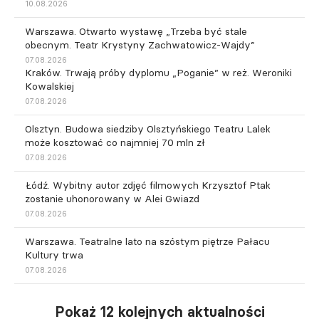
10.08.2026
Warszawa. Otwarto wystawę „Trzeba być stale
obecnym. Teatr Krystyny Zachwatowicz-Wajdy”
07.08.2026
Kraków. Trwają próby dyplomu „Poganie” w reż. Weroniki
Kowalskiej
07.08.2026
Olsztyn. Budowa siedziby Olsztyńskiego Teatru Lalek
może kosztować co najmniej 70 mln zł
07.08.2026
Łódź. Wybitny autor zdjęć filmowych Krzysztof Ptak
zostanie uhonorowany w Alei Gwiazd
07.08.2026
Warszawa. Teatralne lato na szóstym piętrze Pałacu
Kultury trwa
07.08.2026
Pokaż 12 kolejnych aktualności