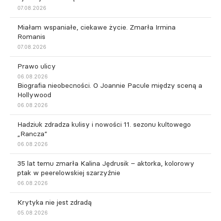
07.08.2026
Miałam wspaniałe, ciekawe życie. Zmarła Irmina
Romanis
07.08.2026
Prawo ulicy
06.08.2026
Biografia nieobecności. O Joannie Pacule między sceną a
Hollywood
06.08.2026
Hadziuk zdradza kulisy i nowości 11. sezonu kultowego
„Rancza”
06.08.2026
35 lat temu zmarła Kalina Jędrusik – aktorka, kolorowy
ptak w peerelowskiej szarzyźnie
06.08.2026
Krytyka nie jest zdradą
05.08.2026