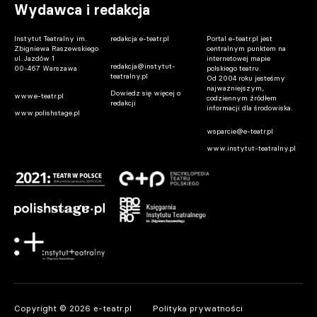
Wydawca i redakcja
Instytut Teatralny im.
redakcja e-teatr.pl
Portal e-teatr.pl jest
Zbigniewa Raszewskiego
centralnym punktem na
ul. Jazdów 1
internetowej mapie
redakcja@instytut-
00-467 Warszawa
polskiego teatru.
teatralny.pl
Od 2004 roku jesteśmy
najważniejszym,
Dowiedz się więcej o
www.e-teatr.pl
codziennym źródłem
redakcji
informacji dla środowiska.
www.polishstage.pl
wsparcie@e-teatr.pl
www.instytut-teatralny.pl
Copyright © 2026 e-teatr.pl
Polityka prywatności