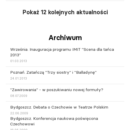
Pokaż 12 kolejnych aktualności
Archiwum
Września. Inauguracja programu IMIT "Scena dla tańca
2013"
01.03.2013
Poznań. Zatańczą "Trzy siostry" i "Balladynę"
24.01.2013
"Zawirowania" - w poszukiwaniu nowej formuły?
08.07.2009
Bydgoszcz. Debata o Czechowie w Teatrze Polskim
22.06.2009
Bydgoszcz. Konferencja naukowa poświęcona
Czechowowi
19.06.2009