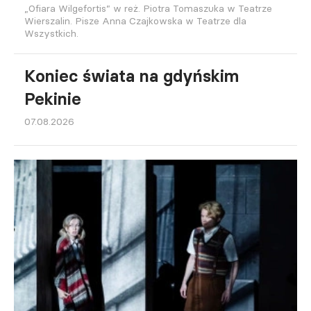
„Ofiara Wilgefortis” w reż. Piotra Tomaszuka w Teatrze
Wierszalin. Pisze Anna Czajkowska w Teatrze dla
Wszystkich.
Koniec świata na gdyńskim
Pekinie
07.08.2026