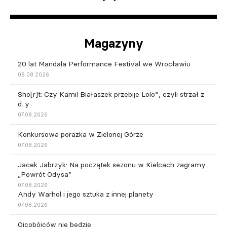
Magazyny
20 lat Mandala Performance Festival we Wrocławiu
08.08.2026
Sho[r]t: Czy Kamil Białaszek przebije Lolo*, czyli strzał z
d..y
07.08.2026
Konkursowa porażka w Zielonej Górze
07.08.2026
Jacek Jabrzyk: Na początek sezonu w Kielcach zagramy
„Powrót Odysa”
07.08.2026
Andy Warhol i jego sztuka z innej planety
07.08.2026
Ojcobójców nie będzie