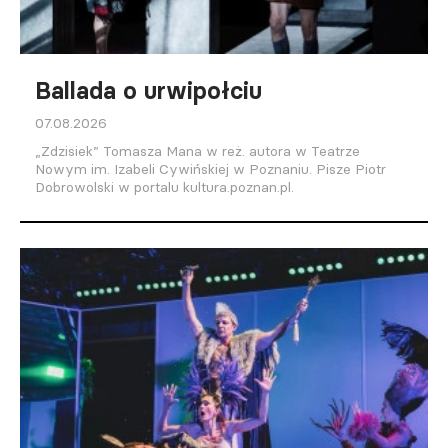
Ballada o urwipołciu
07.08.2026
„Zdzisiek” Tomasza Mana w reż. autora w Teatrze
Nowym im. Izabeli Cywińskiej w Poznaniu. Pisze Piotr
Dobrowolski w portalu kultura.poznan.pl.