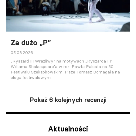
Za dużo „P”
05.08.2026
„Ryszard III Wrażliwy” na motywach „Ryszarda III”
Williama Shakespeare'a w reż. Pawła Palcata na 30.
Festiwalu Szekspirowskim. Pisze Tomasz Domagała na
blogu festiwalowym.
Pokaż 6 kolejnych recenzji
Aktualności