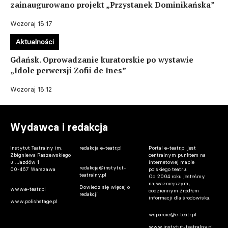
zainaugurowano projekt „Przystanek Dominikańska”
Wczoraj 15:17
Aktualności
Gdańsk. Oprowadzanie kuratorskie po wystawie
„Idole perwersji Zofii de Ines”
Wczoraj 15:12
Wydawca i redakcja
Instytut Teatralny im.
redakcja e-teatr.pl
Portal e-teatr.pl jest
Zbigniewa Raszewskiego
centralnym punktem na
ul. Jazdów 1
internetowej mapie
redakcja@instytut-
00-467 Warszawa
polskiego teatru.
teatralny.pl
Od 2004 roku jesteśmy
najważniejszym,
Dowiedz się więcej o
www.e-teatr.pl
codziennym źródłem
redakcji
informacji dla środowiska.
www.polishstage.pl
wsparcie@e-teatr.pl
www.instytut-teatralny.pl