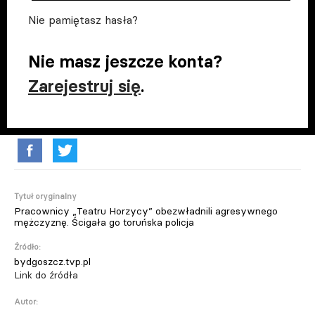
Nie pamiętasz hasła?
Nie masz jeszcze konta?
Zarejestruj się
.
Tytuł oryginalny
Pracownicy „Teatru Horzycy” obezwładnili agresywnego
mężczyznę. Ścigała go toruńska policja
Źródło:
bydgoszcz.tvp.pl
Link do źródła
Autor: