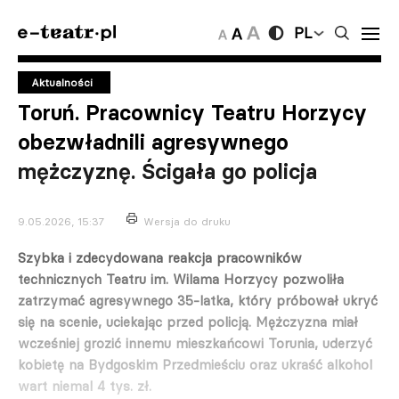
PL
Aktualności
Toruń. Pracownicy Teatru Horzycy
obezwładnili agresywnego
mężczyznę. Ścigała go policja
9.05.2026, 15:37
Wersja do druku
Szybka i zdecydowana reakcja pracowników
technicznych Teatru im. Wilama Horzycy pozwoliła
zatrzymać agresywnego 35-latka, który próbował ukryć
się na scenie, uciekając przed policją. Mężczyzna miał
wcześniej grozić innemu mieszkańcowi Torunia, uderzyć
kobietę na Bydgoskim Przedmieściu oraz ukraść alkohol
wart niemal 4 tys. zł.