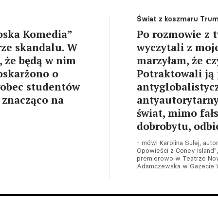
Świat z koszmaru Tru
Boska Komedia”
Po rozmowie z 
rze skandalu. W
wyczytali z moj
, że będą w nim
marzyłam, że cz
 oskarżono o
Potraktowali ją
wobec studentów
antyglobalistycz
k znacząco na
antyautorytarny
świat, mimo fał
dobrobytu, odbi
- mówi Karolina Sulej, aut
Opowieści z Coney Island"
premierowo w Teatrze No
Adamczewska w Gazecie W