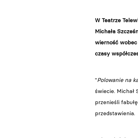
W Teatrze Telewi
Michała Szcześn
wierność wobec 
czasy współczes
"
Polowanie na k
świecie. Michał
przenieśli fabu
przedstawienia.