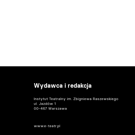
Wydawca i redakcja
Instytut Teatralny im. Zbigniewa Raszewskiego
ul. Jazdów 1
00-467 Warszawa
www.e-teatr.pl