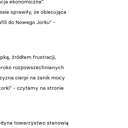
acja ekonomiczna".
ssie sprawiły, że obiecująca
fili do Nowego Jorku" -
ką, źródłem frustracji,
 szeroko rozpowszechnianych
zyzna cierpi na zanik mocy
orki" - czytamy na stronie
jedyne towarzystwo stanowią