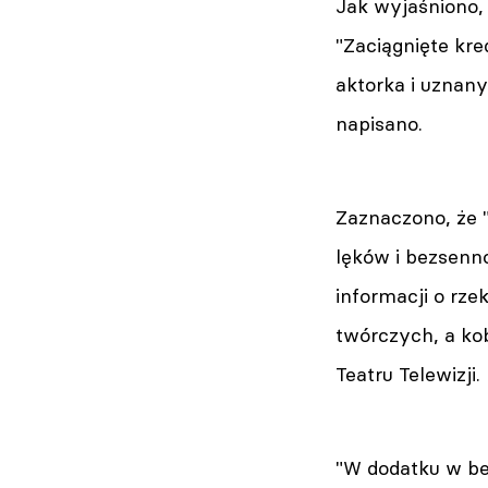
Jak wyjaśniono, 
"Zaciągnięte kre
aktorka i uznany
napisano.
Zaznaczono, że "
lęków i bezsenno
informacji o rz
twórczych, a kob
Teatru Telewizji.
"W dodatku w be