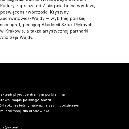
Kultury zaprasza od 7 sierpnia br. na wystawę
poświęconą twórczości Krystyny
Zachwatowicz-Wajdy – wybitnej polskiej
scenograf, pedagog Akademii Sztuk Pięknych
w Krakowie, a także artystycznej partnerki
Andrzeja Wajdy.
 e-teatr.pl jest centralnym punktem na
etowej mapie polskiego teatru.
04 roku jesteśmy najważniejszym, codziennym
m informacji dla środowiska.
ie@e-teatr.pl