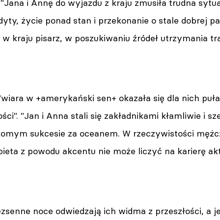
"Jana i Annę do wyjazdu z kraju zmusiła trudna sytu
dyty, życie ponad stan i przekonanie o stale dobrej pa
 w kraju pisarz, w poszukiwaniu źródeł utrzymania tra
wiara w +amerykański sen+ okazała się dla nich pułap
ści". "Jan i Anna stali się zakładnikami kłamliwie i
ekomym sukcesie za oceanem. W rzeczywistości mężc
ieta z powodu akcentu nie może liczyć na karierę akt
zsenne noce odwiedzają ich widma z przeszłości, a 