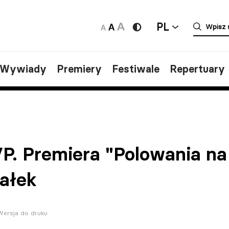
PL
/Wywiady
Premiery
Festiwale
Repertuary
VP. Premiera "Polowania na
iałek
Wersja do druku