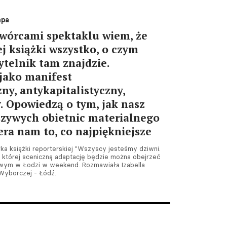
mpa
twórcami spektaklu wiem, że
ej książki wszystko, o czym
ytelnik tam znajdzie.
 jako manifest
ny, antykapitalistyczny,
. Opowiedzą o tym, jak nasz
szywych obietnic materialnego
era nam to, co najpiękniejsze
orka książki reporterskiej "Wszyscy jesteśmy dziwni.
, której sceniczną adaptację będzie można obejrzeć
wym w Łodzi w weekend. Rozmawiała Izabella
yborczej - Łódź.