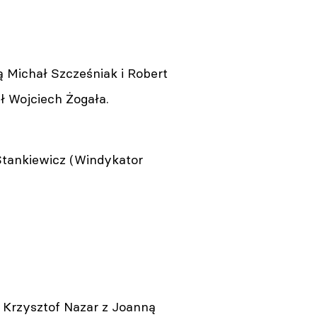
ą Michał Szcześniak i Robert
ł Wojciech Żogała.
 Stankiewicz (Windykator
ł Krzysztof Nazar z Joanną