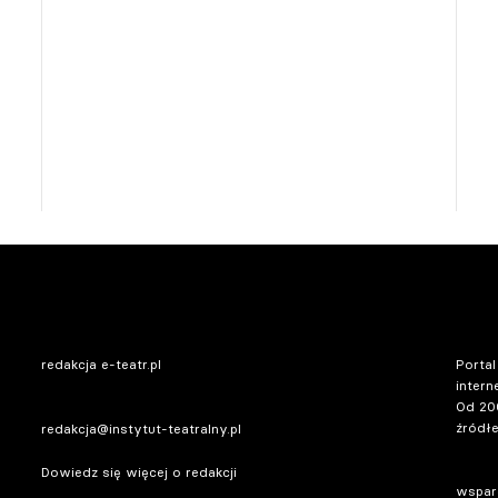
redakcja e-teatr.pl
Portal
intern
Od 20
źródłe
redakcja@instytut-teatralny.pl
Dowiedz się więcej o redakcji
wsparc