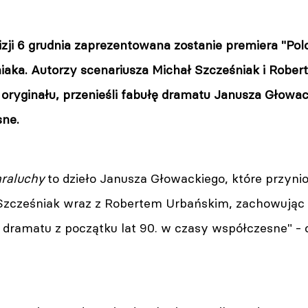
zji 6 grudnia zaprezentowana zostanie premiera "Pol
iaka. Autorzy scenariusza Michał Szcześniak i Rober
oryginału, przenieśli fabułę dramatu Janusza Głowack
ne.
araluchy
to dzieło Janusza Głowackiego, które przynio
 Szcześniak wraz z Robertem Urbańskim, zachowując 
łę dramatu z początku lat 90. w czasy współczesne" 