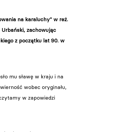
owania na karaluchy" w reż.
t Urbański, zachowując
iego z początku lat 90. w
sło mu sławę w kraju i na
wierność wobec oryginału,
- czytamy w zapowiedzi