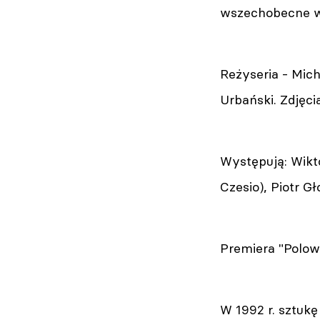
wszechobecne w 
Reżyseria - Mich
Urbański. Zdjęci
Występują: Wikto
Czesio), Piotr G
Premiera "Polowa
W 1992 r. sztukę