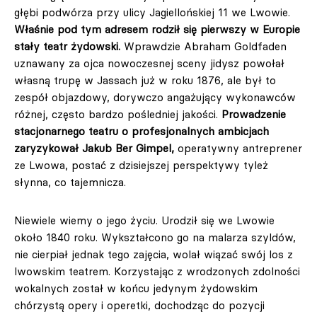
głębi podwórza przy ulicy Jagiellońskiej 11 we Lwowie.
Właśnie pod tym adresem rodził się pierwszy w Europie
stały teatr żydowski.
Wprawdzie Abraham Goldfaden
uznawany za ojca nowoczesnej sceny jidysz powołał
własną trupę w Jassach już w roku 1876, ale był to
zespół objazdowy, dorywczo angażujący wykonawców
różnej, często bardzo pośledniej jakości.
Prowadzenie
stacjonarnego teatru o profesjonalnych ambicjach
zaryzykował Jakub Ber Gimpel,
operatywny antreprener
ze Lwowa, postać z dzisiejszej perspektywy tyleż
słynna, co tajemnicza.
Niewiele wiemy o jego życiu. Urodził się we Lwowie
około 1840 roku. Wykształcono go na malarza szyldów,
nie cierpiał jednak tego zajęcia, wolał wiązać swój los z
lwowskim teatrem. Korzystając z wrodzonych zdolności
wokalnych został w końcu jedynym żydowskim
chórzystą opery i operetki, dochodząc do pozycji