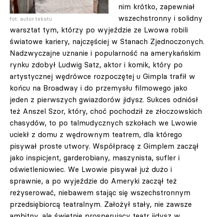
nim krótko, zapewniał
wszechstronny i solidny
fot. autor tekstu
warsztat tym, którzy po wyjeździe ze Lwowa robili
światowe kariery, najczęściej w Stanach Zjednoczonych.
Nadzwyczajne uznanie i popularność na amerykańskim
rynku zdobył Ludwig Satz, aktor i komik, który po
artystycznej wędrówce rozpoczętej u Gimpla trafił w
końcu na Broadway i do przemysłu filmowego jako
jeden z pierwszych gwiazdorów jidysz. Sukces odniósł
też Anszel Szor, który, choć pochodził ze złoczowskich
chasydów, to po talmudycznych szkołach we Lwowie
uciekł z domu z wędrownym teatrem, dla którego
pisywał proste utwory. Współpracę z Gimplem zaczął
jako inspicjent, garderobiany, maszynista, sufler i
oświetleniowiec. We Lwowie pisywał już dużo i
sprawnie, a po wyjeździe do Ameryki zaczął też
reżyserować, niebawem stając się wszechstronnym
przedsiębiorcą teatralnym. Założył stały, nie zawsze
ambitny, ale świetnie prosperujący teatr jidysz w