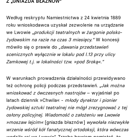
Z „GNIAZDA BŁAZNÓW”
Według reskryptu Namiestnictwa z 24 kwietnia 1889
roku wnioskodawca uzyskał zezwolenie na urządzanie
we Lwowie „
produkcji teatralnych w żargonie polsko-
żydowskim na razie na czas 3 miesięcy.”
W koncesji
mówiło się o prawie do
„dawania przedstawień
scenicznych wyłącznie w lokalu pod l.13 przy ulicy
Zamkowej t.j. w lokalności tzw. »pod Sroką«.”
W warunkach prowadzenia działalności przewidywano
też ochronę policji podczas przedstawień. „
Jak można
wnioskować z ówczesnych nastrojów
– wyjaśniał po
latach dziennik »Chwila« -
młody dyrektor i pionier
żydowskiej sztuki teatralnej nie mógł zrezygnować z tej
osłony policyjnej. Wiadomość o założeniu we Lwowie
»moszaw lejcim«
[gniazda błaznów]
wywołała niezwykłe
wrzenie wśród kół fanatycznej ortodoksji, która wówczas
wodziła rej we Lwowie”
. Trzeba bowiem pamiętać, że