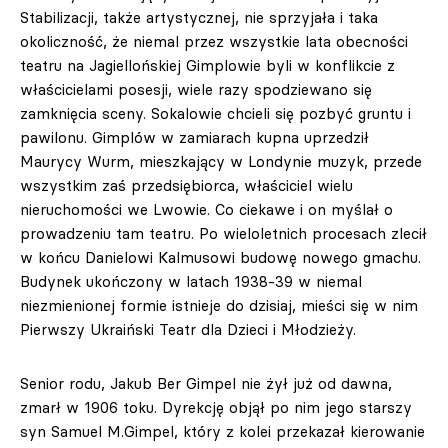
Stabilizacji, także artystycznej, nie sprzyjała i taka
okoliczność, że niemal przez wszystkie lata obecności
teatru na Jagiellońskiej Gimplowie byli w konflikcie z
właścicielami posesji, wiele razy spodziewano się
zamknięcia sceny. Sokalowie chcieli się pozbyć gruntu i
pawilonu. Gimplów w zamiarach kupna uprzedził
Maurycy Wurm, mieszkający w Londynie muzyk, przede
wszystkim zaś przedsiębiorca, właściciel wielu
nieruchomości we Lwowie. Co ciekawe i on myślał o
prowadzeniu tam teatru. Po wieloletnich procesach zlecił
w końcu Danielowi Kalmusowi budowę nowego gmachu.
Budynek ukończony w latach 1938-39 w niemal
niezmienionej formie istnieje do dzisiaj, mieści się w nim
Pierwszy Ukraiński Teatr dla Dzieci i Młodzieży.
Senior rodu, Jakub Ber Gimpel nie żył już od dawna,
zmarł w 1906 toku. Dyrekcję objął po nim jego starszy
syn Samuel M.Gimpel, który z kolei przekazał kierowanie