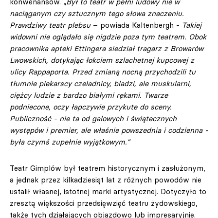
konwenansów. „
Był to teatr w pełni ludowy nie w
naciąganym czy sztucznym tego słowa znaczeniu.
Prawdziwy teatr plebsu
– powiada Kaltenbergh -
Takiej
widowni nie oglądało się nigdzie poza tym teatrem. Obok
pracownika apteki Ettingera siedział tragarz z Browarów
Lwowskich, dotykając łokciem szlachetnej kupcowej z
ulicy Rappaporta. Przed zmianą nocną przychodzili tu
tłumnie piekarscy czeladnicy, bladzi, ale muskularni,
ciężcy ludzie z bardzo białymi rękami. Twarze
podniecone, oczy łapczywie przykute do sceny.
Publiczność - nie ta od galowych i świątecznych
występów i premier, ale właśnie powszednia i codzienna -
była czymś zupełnie wyjątkowym.”
Teatr Gimplów był teatrem historycznym i zasłużonym,
a jednak przez kilkadziesiąt lat z różnych powodów nie
ustalił własnej, istotnej marki artystycznej. Dotyczyło to
zresztą większości przedsięwzięć teatru żydowskiego,
także tych działających objazdowo lub impresaryjnie.