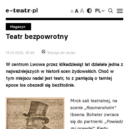
PL
Magazyn
Teatr bezpowrotny
14.01.2022, 15:38
Wersja do druku
W centrum Lwowa przez kilkadziesiąt lat działała jedna z
najważniejszych w historii scen żydowskich. Choć w
tym miejscu nadal jest teatr, to z pamięcią o tamtej
epoce los obszedł się bezlitośnie.
Mrok sali teatralnej, na
scenie
„Rosmersholm”
Ibsena. Bohater zwraca
się do partnerki:
„Powiedz
mi prawdę!”
. Kiedy