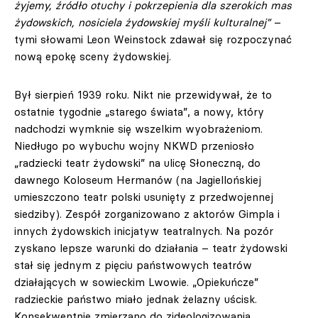
żyjemy, źródło otuchy i pokrzepienia dla szerokich mas
żydowskich, nosiciela żydowskiej myśli kulturalnej”
–
tymi słowami Leon Weinstock zdawał się rozpoczynać
nową epokę sceny żydowskiej.
Był sierpień 1939 roku. Nikt nie przewidywał, że to
ostatnie tygodnie „starego świata”, a nowy, który
nadchodzi wymknie się wszelkim wyobrażeniom.
Niedługo po wybuchu wojny NKWD przeniosło
„radziecki teatr żydowski” na ulicę Słoneczną, do
dawnego Koloseum Hermanów (na Jagiellońskiej
umieszczono teatr polski usunięty z przedwojennej
siedziby). Zespół zorganizowano z aktorów Gimpla i
innych żydowskich inicjatyw teatralnych. Na pozór
zyskano lepsze warunki do działania – teatr żydowski
stał się jednym z pięciu państwowych teatrów
działających w sowieckim Lwowie. „Opiekuńcze”
radzieckie państwo miało jednak żelazny uścisk.
Konsekwentnie zmierzano do zideologizowania