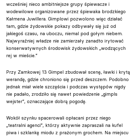
wcześniej nieco ambitniejsze grupy śpiewacze i
wodewilowe organizowane przez śpiewaka brodzkiego
Kałmena Juwillera. Gimplowi pozwolono więc działać
tam, gdzie żydowskie pokazy odbywały się już od
jakiegoś czasu, na uboczu, niemal pod gołym niebem.
Najwyraźniej władze nie zamierzały zanadto irytować
konserwatywnych środowisk żydowskich „wodzących
rej w mieście.”
Przy Zamkowej 13 Gimpel zbudował scenę, ławki i krytą
werandę, gdzie chroniono się przed deszczem. Podobno
jednak miał wiele szczęścia i podczas występów nigdy
nie padało, zrodziło się nawet powiedzenie „gimpls
wejster”, oznaczające dobrą pogodę.
Wokół szynku spacerowali opłacani przez niego
„teatralni agenci”, którzy aktywnie zapraszali na kufel
piwa i szklankę miodu z prażonym grochem. Na miejscu