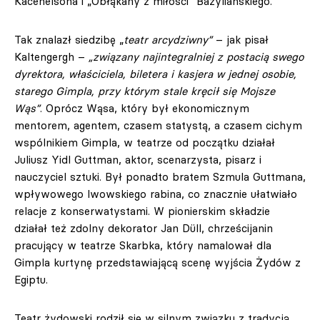
Kacenelsona i „Obłąkany z miłości” Bazyliańskiego.
Tak znalazł siedzibę „
teatr arcydziwny”
– jak pisał
Kaltengergh –
„związany najintegralniej z postacią swego
dyrektora, właściciela, biletera i kasjera w jednej osobie,
starego Gimpla, przy którym stale kręcił się Mojsze
Wąs”
. Oprócz Wąsa, który był ekonomicznym
mentorem, agentem, czasem statystą, a czasem cichym
wspólnikiem Gimpla, w teatrze od początku działał
Juliusz Yidl Guttman, aktor, scenarzysta, pisarz i
nauczyciel sztuki. Był ponadto bratem Szmula Guttmana,
wpływowego lwowskiego rabina, co znacznie ułatwiało
relacje z konserwatystami. W pionierskim składzie
działał też zdolny dekorator Jan Düll, chrześcijanin
pracujący w teatrze Skarbka, który namalował dla
Gimpla kurtynę przedstawiającą scenę wyjścia Żydów z
Egiptu.
Teatr żydowski rodził się w silnym związku z tradycją