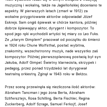
muzyczną i wokalną, także na Jagiellońskiej doceniano te
aspekty. W pierwszych latach (zmarł w 1912) za
wokalne przygotowanie aktorów odpowiadał Józef
Eskrejs. Sam ongiś śpiewak w chórze kantora, później
dobrze śpiewający aktor, dyrygent i kompozytor. To
spod jego ręki wychodzili artyści tej miary co Leo Fuks.
Ze „starym Gimplem” pracował od początku do śmierci
w 1924 roku Chune Wolfsthal, postać wybitna,
znakomity, wszechstronny muzyk, nade wszystko zaś
kompozytor. Później pierwszoplanową postacią był syn
Jakuba, Adolf Gimpel. Świetny klarnecista, skrzypek i
pedagog, przez ponad trzydzieści lat dyrygował
teatralną orkiestrą. Zginął w 1943 roku w Bełżcu.
Przez scenę przewinęła się niezliczona ilość aktorów:
Abraham Tancman i jego żona Berta, Abraham
Szlifersztejn, Rosa Schilling, Berta Fischler, Regina
Zuckerberg, Adolf Szrage, Samuel Ferkojf, Josef