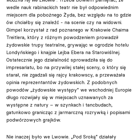
wedle nauk rabinackich teatr nie był odpowiednim
miejscem dla pobożnego Żyda, bez względu na to gdzie
ów chciałby się znaleźć - na scenie czy na widowni.
Gimpel korzystał z rad poznanego w Krakowie Chaima
Treitlera, który z różnym powodzeniem prowadził
żydowskie trupy teatralne, grywając w ogrodzie hotelu
Londyńskiego i knajpie Lejba Ebera na Starowiślnej.
Ostatecznie jego działalność sprowadziła się do
impresariatu, bo na przywilej stałej sceny, o który się
starał, nie zgadzali się rajcy krakowscy, a przeważała
opinia reprezentantów żydowskich. Z podobnych
powodów „żydowskie występy” we wschodniej Europie
długo rozwijały się w miejscach uznawanych za
występne z natury – w szynkach i tancbudach,
gatunkowo granicząc z jarmarczną rozrywką i popisami
podwórzowych grajków.
Nie inaczej było we Lwowie. „Pod Sroką” działały