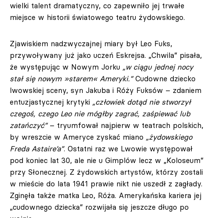
wielki talent dramatyczny, co zapewniło jej trwałe
miejsce w historii światowego teatru żydowskiego.
Zjawiskiem nadzwyczajnej miary był Leo Fuks,
przywoływany już jako uczeń Eskrejsa. „Chwila” pisała,
że występując w Nowym Jorku
„w ciągu jednej nocy
stał się nowym »starem« Ameryki.”
Cudowne dziecko
lwowskiej sceny, syn Jakuba i Róży Fuksów – zdaniem
entuzjastycznej krytyki
„człowiek dotąd nie stworzył
czegoś, czego Leo nie mógłby zagrać, zaśpiewać lub
zatańczyć”
– tryumfował najpierw w teatrach polskich,
by wreszcie w Ameryce zyskać miano
„żydowskiego
Freda Astaire’a”
. Ostatni raz we Lwowie występował
pod koniec lat 30, ale nie u Gimplów lecz w „Koloseum”
przy Słonecznej. Z żydowskich artystów, którzy zostali
w mieście do lata 1941 prawie nikt nie uszedł z zagłady.
Zginęła także matka Leo, Róża. Amerykańska kariera jej
„cudownego dziecka” rozwijała się jeszcze długo po