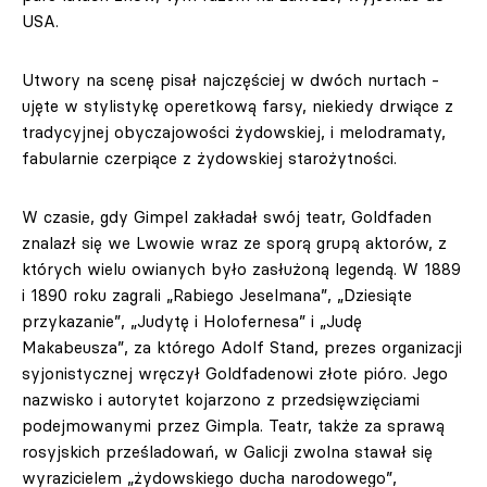
USA.
Utwory na scenę pisał najczęściej w dwóch nurtach -
ujęte w stylistykę operetkową farsy, niekiedy drwiące z
tradycyjnej obyczajowości żydowskiej, i melodramaty,
fabularnie czerpiące z żydowskiej starożytności.
W czasie, gdy Gimpel zakładał swój teatr, Goldfaden
znalazł się we Lwowie wraz ze sporą grupą aktorów, z
których wielu owianych było zasłużoną legendą. W 1889
i 1890 roku zagrali „Rabiego Jeselmana”, „Dziesiąte
przykazanie”, „Judytę i Holofernesa” i „Judę
Makabeusza”, za którego Adolf Stand, prezes organizacji
syjonistycznej wręczył Goldfadenowi złote pióro. Jego
nazwisko i autorytet kojarzono z przedsięwzięciami
podejmowanymi przez Gimpla. Teatr, także za sprawą
rosyjskich prześladowań, w Galicji zwolna stawał się
wyrazicielem „żydowskiego ducha narodowego”,