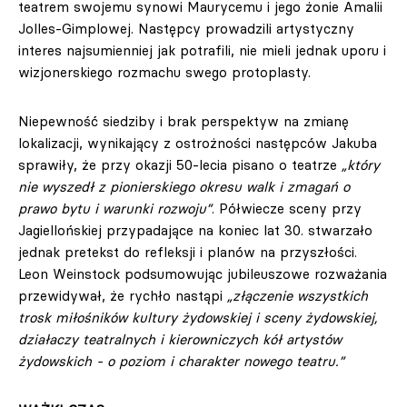
teatrem swojemu synowi Maurycemu i jego żonie Amalii
Jolles-Gimplowej. Następcy prowadzili artystyczny
interes najsumienniej jak potrafili, nie mieli jednak uporu i
wizjonerskiego rozmachu swego protoplasty.
Niepewność siedziby i brak perspektyw na zmianę
lokalizacji, wynikający z ostrożności następców Jakuba
sprawiły, że przy okazji 50-lecia pisano o teatrze
„który
nie wyszedł z pionierskiego okresu walk i zmagań o
prawo bytu i warunki rozwoju”
. Półwiecze sceny przy
Jagiellońskiej przypadające na koniec lat 30. stwarzało
jednak pretekst do refleksji i planów na przyszłości.
Leon Weinstock podsumowując jubileuszowe rozważania
przewidywał, że rychło nastąpi
„złączenie wszystkich
trosk miłośników kultury żydowskiej i sceny żydowskiej,
działaczy teatralnych i kierowniczych kół artystów
żydowskich - o poziom i charakter nowego teatru.”