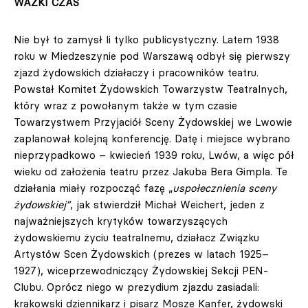
WAŻKI CZAS
Nie był to zamysł li tylko publicystyczny. Latem 1938
roku w Miedzeszynie pod Warszawą odbył się pierwszy
zjazd żydowskich działaczy i pracowników teatru.
Powstał Komitet Żydowskich Towarzystw Teatralnych,
który wraz z powołanym także w tym czasie
Towarzystwem Przyjaciół Sceny Żydowskiej we Lwowie
zaplanował kolejną konferencję. Datę i miejsce wybrano
nieprzypadkowo – kwiecień 1939 roku, Lwów, a więc pół
wieku od założenia teatru przez Jakuba Bera Gimpla. Te
działania miały rozpocząć fazę „
uspołecznienia sceny
żydowskiej”
, jak stwierdził Michał Weichert, jeden z
najważniejszych krytyków towarzyszących
żydowskiemu życiu teatralnemu, działacz Związku
Artystów Scen Żydowskich (prezes w latach 1925–
1927), wiceprzewodniczący Żydowskiej Sekcji PEN-
Clubu. Oprócz niego w prezydium zjazdu zasiadali:
krakowski dziennikarz i pisarz Mosze Kanfer, żydowski