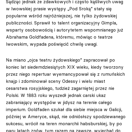
Sądząc jednak ze zdawkowych i często kąśliwych uwag
w lwowskiej prasie występy „Pod Sroką” stały się
popularne wśród najróżniejszej, nie tylko żydowskiej
publiczności. Sprawił to talent organizacyjny Gimpla,
wsparty osobowością i autorytetem wspomnianego już
Abrahama Goldfadena, któremu, mówiąc o teatrze
lwowskim, wypada poświęcić chwilę uwagi.
Na miano „ojca teatru żydowskiego” zapracował po
koniec lat siedemdziesiątych XIX wieku, kiedy tworzony
przez niego repertuar wyemancypował się z rumuńskich
knajp i zdominował sceny Odessy i wielu miast
cesarstwa rosyjskiego, tudzież zagarniętej przez nie
Polski. W 1883 roku wyszedł jednak carski ukaz
zabraniający występów w jidysz na terenie całego
imperium. Goldfaden szukał dla siebie miejsca w Galicji,
później w Ameryce, skąd, nie odniósłszy spodziewanego
sukcesu, wrócił na teren monarchii habsburskiej, by po
paru latach znów, tym razem na zawsze, wyjechać do