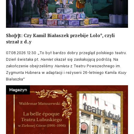
Sho[r]t: Czy Kamil Białaszek przebije Lolo*, czyli
strzał z d..y
07.08.2026 12:30
„To był bardzo dobry przegląd polskiego teatru.
Dzień świstaka pt.
Hamlet
okazał się zaskakującą podróżą. Na
zakończenie obejrzeliśmy
Hamleta
z Teatru Powszechnego im.
Zygmunta Hubnera w adaptacji i reżyserii 26-letniego Kamila
Kozy
Białaszka”
Magazyn