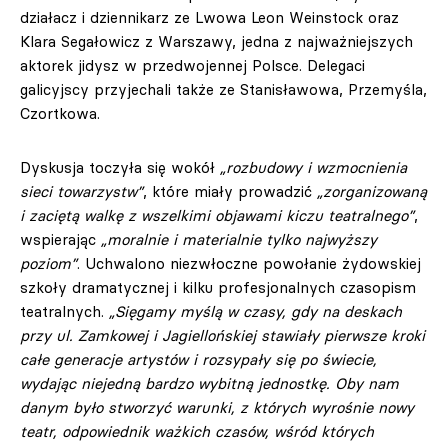
działacz i dziennikarz ze Lwowa Leon Weinstock oraz
Klara Segałowicz z Warszawy, jedna z najważniejszych
aktorek jidysz w przedwojennej Polsce. Delegaci
galicyjscy przyjechali także ze Stanisławowa, Przemyśla,
Czortkowa.
Dyskusja toczyła się wokół
„rozbudowy i wzmocnienia
sieci towarzystw”
, które miały prowadzić
„zorganizowaną
i zaciętą walkę z wszelkimi objawami kiczu teatralnego”
,
wspierając
„moralnie i materialnie tylko najwyższy
poziom”
. Uchwalono niezwłoczne powołanie żydowskiej
szkoły dramatycznej i kilku profesjonalnych czasopism
teatralnych.
„Sięgamy myślą w czasy, gdy na deskach
przy ul. Zamkowej i Jagiellońskiej stawiały pierwsze kroki
całe generacje artystów i rozsypały się po świecie,
wydając niejedną bardzo wybitną jednostkę. Oby nam
danym było stworzyć warunki, z których wyrośnie nowy
teatr, odpowiednik ważkich czasów, wśród których