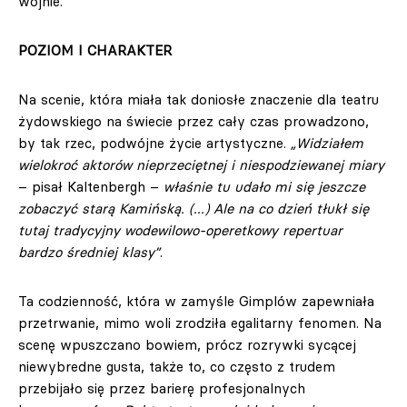
wojnie.
POZIOM I CHARAKTER
Na scenie, która miała tak doniosłe znaczenie dla teatru
żydowskiego na świecie przez cały czas prowadzono,
by tak rzec, podwójne życie artystyczne.
„Widziałem
wielokroć aktorów nieprzeciętnej i niespodziewanej miary
– pisał Kaltenbergh –
właśnie tu udało mi się jeszcze
zobaczyć starą Kamińską. (...) Ale na co dzień tłukł się
tutaj tradycyjny wodewilowo-operetkowy repertuar
bardzo średniej klasy”
.
Ta codzienność, która w zamyśle Gimplów zapewniała
przetrwanie, mimo woli zrodziła egalitarny fenomen. Na
scenę wpuszczano bowiem, prócz rozrywki sycącej
niewybredne gusta, także to, co często z trudem
przebijało się przez barierę profesjonalnych