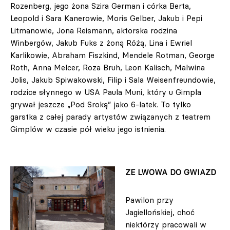
Rozenberg, jego żona Szira German i córka Berta,
Leopold i Sara Kanerowie, Moris Gelber, Jakub i Pepi
Litmanowie, Jona Reismann, aktorska rodzina
Winbergów, Jakub Fuks z żoną Różą, Lina i Ewriel
Karlikowie, Abraham Fiszkind, Mendele Rotman, George
Roth, Anna Melcer, Roza Bruh, Leon Kalisch, Malwina
Jolis, Jakub Spiwakowski, Filip i Sala Weisenfreundowie,
rodzice słynnego w USA Paula Muni, który u Gimpla
grywał jeszcze „Pod Sroką” jako 6-latek. To tylko
garstka z całej parady artystów związanych z teatrem
Gimplów w czasie pół wieku jego istnienia.
ZE LWOWA DO GWIAZD
Pawilon przy
Jagiellońskiej, choć
niektórzy pracowali w