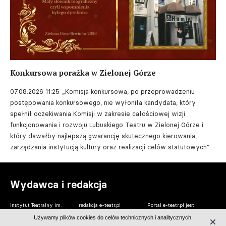
Konkursowa porażka w Zielonej Górze
07.08.2026 11:25
„Komisja konkursowa, po przeprowadzeniu
postępowania konkursowego, nie wyłoniła kandydata, który
spełnił oczekiwania Komisji w zakresie całościowej wizji
funkcjonowania i rozwoju Lubuskiego Teatru w Zielonej Górze i
który dawałby najlepszą gwarancję skutecznego kierowania,
zarządzania instytucją kultury oraz realizacji celów statutowych”
Wydawca i redakcja
Instytut Teatralny im.
redakcja e-teatr.pl
Portal e-teatr.pl jest
Zbigniewa Raszewskiego
centralnym punktem na
Używamy plików cookies do celów technicznych i analitycznych.
ul. Jazdów 1
internetowej mapie
redakcja@instytut-