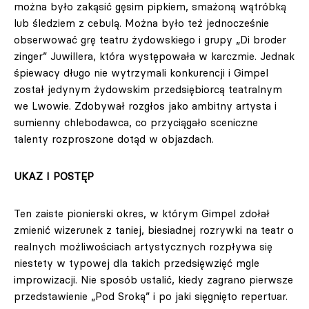
można było zakąsić gęsim pipkiem, smażoną wątróbką
lub śledziem z cebulą. Można było też jednocześnie
obserwować grę teatru żydowskiego i grupy „Di broder
zinger” Juwillera, która występowała w karczmie. Jednak
śpiewacy długo nie wytrzymali konkurencji i Gimpel
został jedynym żydowskim przedsiębiorcą teatralnym
we Lwowie. Zdobywał rozgłos jako ambitny artysta i
sumienny chlebodawca, co przyciągało sceniczne
talenty rozproszone dotąd w objazdach.
UKAZ I POSTĘP
Ten zaiste pionierski okres, w którym Gimpel zdołał
zmienić wizerunek z taniej, biesiadnej rozrywki na teatr o
realnych możliwościach artystycznych rozpływa się
niestety w typowej dla takich przedsięwzięć mgle
improwizacji. Nie sposób ustalić, kiedy zagrano pierwsze
przedstawienie „Pod Sroką” i po jaki sięgnięto repertuar.