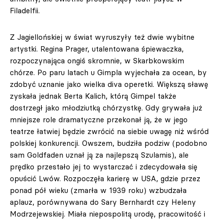
Filadelfii.
Z Jagiellońskiej w świat wyruszyły też dwie wybitne
artystki. Regina Prager, utalentowana śpiewaczka,
rozpoczynająca ongiś skromnie, w Skarbkowskim
chórze. Po paru latach u Gimpla wyjechała za ocean, by
zdobyć uznanie jako wielka diva operetki. Większą sławę
zyskała jednak Berta Kalich, którą Gimpel także
dostrzegł jako młodziutką chórzystkę. Gdy grywała już
mniejsze role dramatyczne przekonał ją, że w jego
teatrze łatwiej będzie zwrócić na siebie uwagę niż wśród
polskiej konkurencji. Owszem, budziła podziw (podobno
sam Goldfaden uznał ją za najlepszą Szulamis), ale
prędko przestało jej to wystarczać i zdecydowała się
opuścić Lwów. Rozpoczęła karierę w USA, gdzie przez
ponad pół wieku (zmarła w 1939 roku) wzbudzała
aplauz, porównywana do Sary Bernhardt czy Heleny
Modrzejewskiej. Miała niepospolitą urodę, pracowitość i