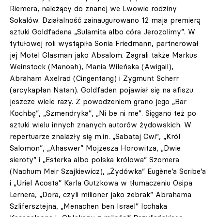
Riemera, należący do znanej we Lwowie rodziny
Sokalów. Działalność zainaugurowano 12 maja premierą
sztuki Goldfadena „Sulamita albo córa Jerozolimy”. W
tytułowej roli wystąpiła Sonia Friedmann, partnerował
jej Motel Glasman jako Absalom. Zagrali także Markus
Weinstock (Manoah), Mania Wileńska (Awigail),
Abraham Axelrad (Cingentang) i Zygmunt Scherr
(arcykapłan Natan). Goldfaden pojawiał się na afiszu
jeszcze wiele razy. Z powodzeniem grano jego „Bar
Kochbę”, „Szmendryka”, „Ni be ni me”. Sięgano też po
sztuki wielu innych znanych autorów żydowskich. W
repertuarze znalazły się m.in. „Sabataj Cwi”, „Król
Salomon”, „Ahaswer” Mojżesza Horowitza, „Dwie
sieroty” i „Esterka albo polska królowa” Szomera
(Nachum Meir Szajkiewicz), „Żydówka” Eugène’a Scribe’a
i „Uriel Acosta” Karla Gutzkowa w tłumaczeniu Osipa
Lernera, „Dora, czyli milioner jako żebrak” Abrahama
Szlifersztejna, „Menachen ben Israel” Icchaka