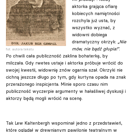
aktorka grająca ofiarę
kobiecych namiętności
rozchyla już usta, by
wszystko wyznać, z
widowni dobiega
dramatyczny okrzyk: „
Nie
mów, nie bądź głupia!”
.
fot. autora tekstu
Po chwili cała publiczność zaklina bohaterkę, by
milczała. Gdy rwetes ustaje i aktorka próbuje wrócić do
swojej kwestii, widownię znów ogarnia szał. Okrzyki nie
cichną jeszcze długo po tym, gdy kurtyna opada na znak
przerażonego inspicjenta. Minie sporo czasu nim
publiczność wyczerpie argumenty w hałaśliwej dyskusji i
aktorzy będą mogli wrócić na scenę.
Tak Lew Kaltenbergh wspominał jedno z przedstawień,
które oglądał w drewnianym pawilonie teatralnym w