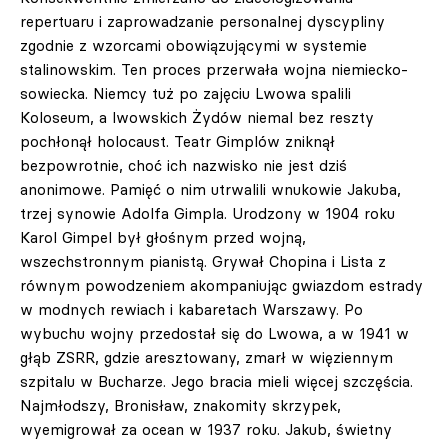
repertuaru i zaprowadzanie personalnej dyscypliny
zgodnie z wzorcami obowiązującymi w systemie
stalinowskim. Ten proces przerwała wojna niemiecko-
sowiecka. Niemcy tuż po zajęciu Lwowa spalili
Koloseum, a lwowskich Żydów niemal bez reszty
pochłonął holocaust. Teatr Gimplów zniknął
bezpowrotnie, choć ich nazwisko nie jest dziś
anonimowe. Pamięć o nim utrwalili wnukowie Jakuba,
trzej synowie Adolfa Gimpla. Urodzony w 1904 roku
Karol Gimpel był głośnym przed wojną,
wszechstronnym pianistą. Grywał Chopina i Lista z
równym powodzeniem akompaniując gwiazdom estrady
w modnych rewiach i kabaretach Warszawy. Po
wybuchu wojny przedostał się do Lwowa, a w 1941 w
głąb ZSRR, gdzie aresztowany, zmarł w więziennym
szpitalu w Bucharze. Jego bracia mieli więcej szczęścia.
Najmłodszy, Bronisław, znakomity skrzypek,
wyemigrował za ocean w 1937 roku. Jakub, świetny