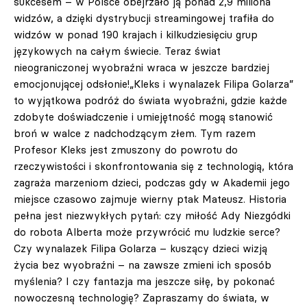
sukcesem – w Polsce obejrzało ją ponad 2,9 miliona
widzów, a dzięki dystrybucji streamingowej trafiła do
widzów w ponad 190 krajach i kilkudziesięciu grup
językowych na całym świecie. Teraz świat
nieograniczonej wyobraźni wraca w jeszcze bardziej
emocjonującej odsłonie!„Kleks i wynalazek Filipa Golarza”
to wyjątkowa podróż do świata wyobraźni, gdzie każde
zdobyte doświadczenie i umiejętność mogą stanowić
broń w walce z nadchodzącym złem. Tym razem
Profesor Kleks jest zmuszony do powrotu do
rzeczywistości i skonfrontowania się z technologią, która
zagraża marzeniom dzieci, podczas gdy w Akademii jego
miejsce czasowo zajmuje wierny ptak Mateusz. Historia
pełna jest niezwykłych pytań: czy miłość Ady Niezgódki
do robota Alberta może przywrócić mu ludzkie serce?
Czy wynalazek Filipa Golarza – kuszący dzieci wizją
życia bez wyobraźni – na zawsze zmieni ich sposób
myślenia? I czy fantazja ma jeszcze siłę, by pokonać
nowoczesną technologię? Zapraszamy do świata, w