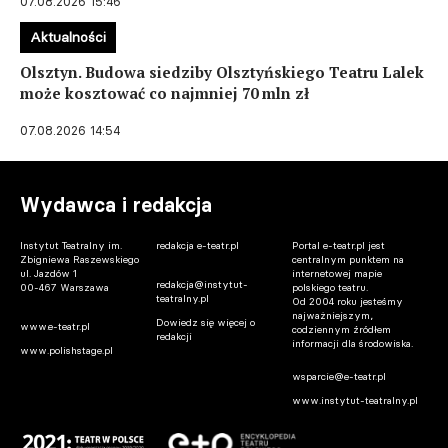
07.08.2026 15:46
Aktualności
Olsztyn. Budowa siedziby Olsztyńskiego Teatru Lalek
może kosztować co najmniej 70 mln zł
07.08.2026 14:54
Wydawca i redakcja
Instytut Teatralny im.
redakcja e-teatr.pl
Portal e-teatr.pl jest
Zbigniewa Raszewskiego
centralnym punktem na
ul. Jazdów 1
internetowej mapie
redakcja@instytut-
00-467 Warszawa
polskiego teatru.
teatralny.pl
Od 2004 roku jesteśmy
najważniejszym,
Dowiedz się więcej o
www.e-teatr.pl
codziennym źródłem
redakcji
informacji dla środowiska.
www.polishstage.pl
wsparcie@e-teatr.pl
www.instytut-teatralny.pl