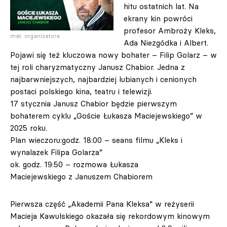
hitu ostatnich lat. Na
ekrany kin powróci
profesor Ambroży Kleks,
mat. organizatora
Ada Niezgódka i Albert.
Pojawi się też kluczowa nowy bohater – Filip Golarz – w
tej roli charyzmatyczny Janusz Chabior. Jedna z
najbarwniejszych, najbardziej lubianych i cenionych
postaci polskiego kina, teatru i telewizji.
17 stycznia Janusz Chabior będzie pierwszym
bohaterem cyklu „Goście Łukasza Maciejewskiego” w
2025 roku.
Plan wieczoru:godz. 18:00 – seans filmu „Kleks i
wynalazek Filipa Golarza”
ok. godz. 19:50 – rozmowa Łukasza
Maciejewskiego z Januszem Chabiorem
Pierwsza część „Akademii Pana Kleksa” w reżyserii
Macieja Kawulskiego okazała się rekordowym kinowym