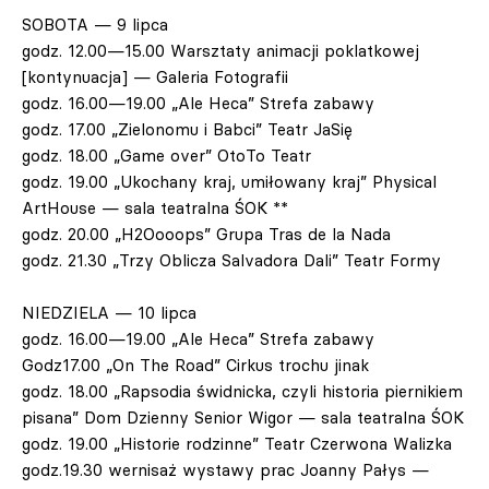
SOBOTA — 9 lipca
godz. 12.00—15.00 Warsztaty animacji poklatkowej
[kontynuacja] — Galeria Fotografii
godz. 16.00—19.00 „Ale Heca” Strefa zabawy
godz. 17.00 „Zielonomu i Babci” Teatr JaSię
godz. 18.00 „Game over” OtoTo Teatr
godz. 19.00 „Ukochany kraj, umiłowany kraj” Physical
ArtHouse — sala teatralna ŚOK **
godz. 20.00 „H2Oooops” Grupa Tras de la Nada
godz. 21.30 „Trzy Oblicza Salvadora Dali” Teatr Formy
NIEDZIELA — 10 lipca
godz. 16.00—19.00 „Ale Heca” Strefa zabawy
Godz17.00 „On The Road” Cirkus trochu jinak
godz. 18.00 „Rapsodia świdnicka, czyli historia piernikiem
pisana” Dom Dzienny Senior Wigor — sala teatralna ŚOK
godz. 19.00 „Historie rodzinne” Teatr Czerwona Walizka
godz.19.30 wernisaż wystawy prac Joanny Pałys —