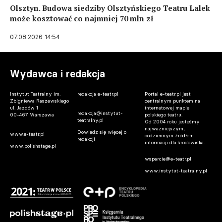
Olsztyn. Budowa siedziby Olsztyńskiego Teatru Lalek
może kosztować co najmniej 70 mln zł
07.08.2026 14:54
Wydawca i redakcja
Instytut Teatralny im.
redakcja e-teatr.pl
Portal e-teatr.pl jest
Zbigniewa Raszewskiego
centralnym punktem na
ul. Jazdów 1
internetowej mapie
redakcja@instytut-
00-467 Warszawa
polskiego teatru.
teatralny.pl
Od 2004 roku jesteśmy
najważniejszym,
Dowiedz się więcej o
www.e-teatr.pl
codziennym źródłem
redakcji
informacji dla środowiska.
www.polishstage.pl
wsparcie@e-teatr.pl
www.instytut-teatralny.pl