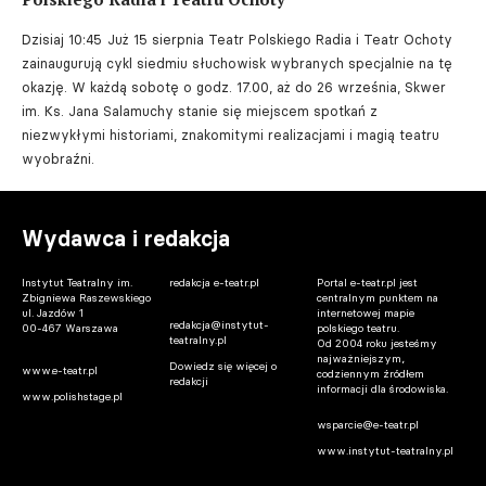
Dzisiaj 10:45
Już 15 sierpnia Teatr Polskiego Radia i Teatr Ochoty
zainaugurują cykl siedmiu słuchowisk wybranych specjalnie na tę
okazję. W każdą sobotę o godz. 17.00, aż do 26 września, Skwer
im. Ks. Jana Salamuchy stanie się miejscem spotkań z
niezwykłymi historiami, znakomitymi realizacjami i magią teatru
wyobraźni.
Wydawca i redakcja
Instytut Teatralny im.
redakcja e-teatr.pl
Portal e-teatr.pl jest
Zbigniewa Raszewskiego
centralnym punktem na
ul. Jazdów 1
internetowej mapie
redakcja@instytut-
00-467 Warszawa
polskiego teatru.
teatralny.pl
Od 2004 roku jesteśmy
najważniejszym,
Dowiedz się więcej o
www.e-teatr.pl
codziennym źródłem
redakcji
informacji dla środowiska.
www.polishstage.pl
wsparcie@e-teatr.pl
www.instytut-teatralny.pl