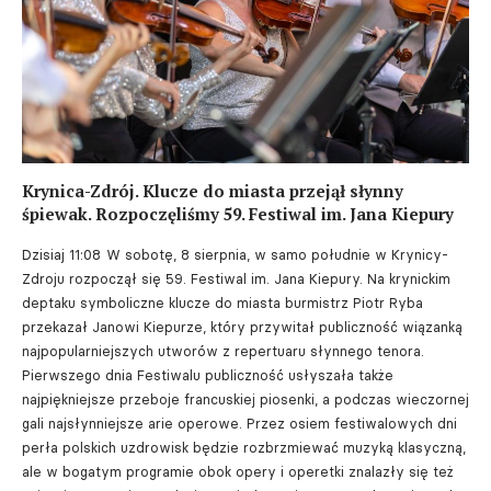
Krynica-Zdrój. Klucze do miasta przejął słynny
śpiewak. Rozpoczęliśmy 59. Festiwal im. Jana Kiepury
Dzisiaj 11:08
W sobotę, 8 sierpnia, w samo południe w Krynicy-
Zdroju rozpoczął się 59. Festiwal im. Jana Kiepury. Na krynickim
deptaku symboliczne klucze do miasta burmistrz Piotr Ryba
przekazał Janowi Kiepurze, który przywitał publiczność wiązanką
najpopularniejszych utworów z repertuaru słynnego tenora.
Pierwszego dnia Festiwalu publiczność usłyszała także
najpiękniejsze przeboje francuskiej piosenki, a podczas wieczornej
gali najsłynniejsze arie operowe. Przez osiem festiwalowych dni
perła polskich uzdrowisk będzie rozbrzmiewać muzyką klasyczną,
ale w bogatym programie obok opery i operetki znalazły się też