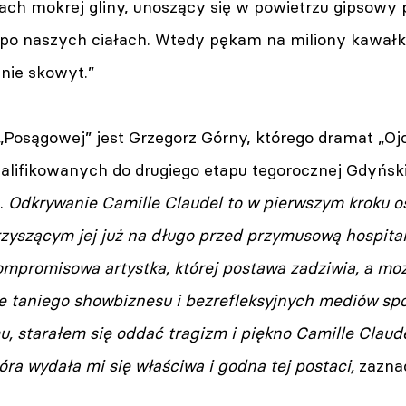
ach mokrej gliny, unoszący się w powietrzu gipsowy p
 po naszych ciałach. Wtedy pękam na miliony kawałk
nie skowyt.”
Posągowej” jest Grzegorz Górny, którego dramat „Ojc
alifikowanych do drugiego etapu tegorocznej Gdyńsk
.
Odkrywanie Camille Claudel to w pierwszym kroku o
rzyszącym jej już na długo przed przymusową hospitali
ompromisowa artystka, której postawa zadziwia, a mo
e taniego showbiznesu i bezrefleksyjnych mediów sp
, starałem się oddać tragizm i piękno Camille Claud
tóra wydała mi się właściwa i godna tej postaci,
zazna