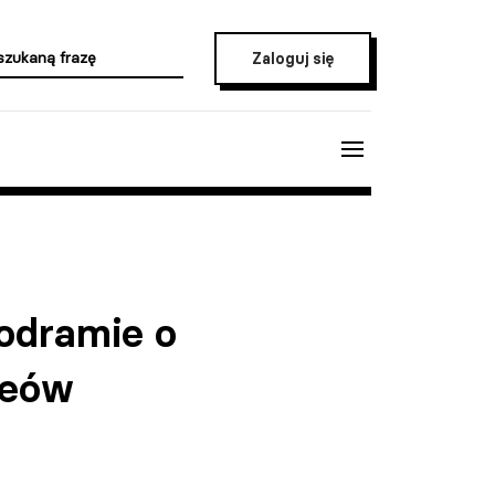
Zaloguj się
odramie o
zeów