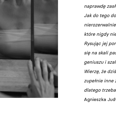
naprawdę zasłu
Jak do tego do
nierozerwalnie 
które nigdy ni
Rysując jej po
się na skali pas
geniuszu i szal
Wierzę, że dzi
zupełnie inne 
dlatego trzeba
Agnieszka Jud