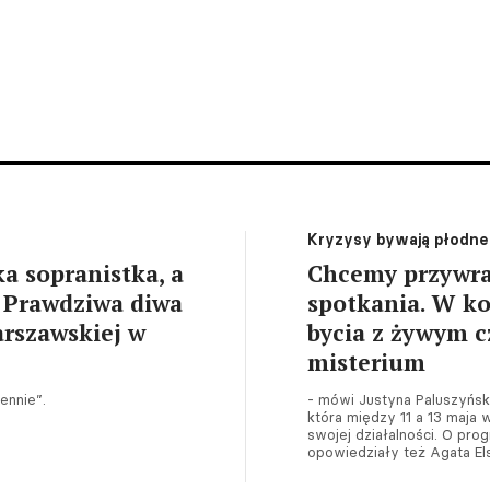
Kryzysy bywają płodne
a sopranistka, a
Chcemy przywrac
. Prawdziwa diwa
spotkania. W k
rszawskiej w
bycia z żywym c
misterium
ennie”.
- mówi Justyna Paluszyńska
która między 11 a 13 maja
swojej działalności. O pro
opowiedziały też Agata Els