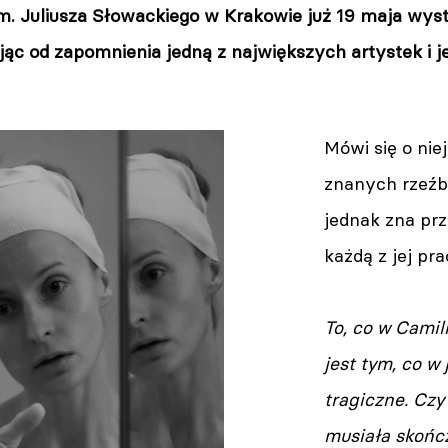
im. Juliusza Słowackiego w Krakowie już 19 maja wys
ąc od zapomnienia jedną z największych artystek i jej
Mówi się o niej
znanych rzeźb
jednak zna prz
każdą z jej pra
To, co w Camil
jest tym, co w 
tragiczne. Czy
musiała skońc