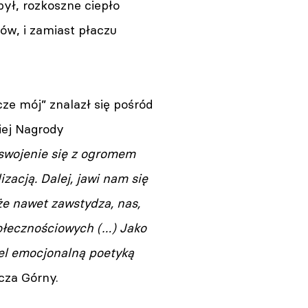
ył, rozkoszne ciepło
ów, i zamiast płaczu
ze mój” znalazł się pośród
iej Nagrody
swojenie się z ogromem
zacją. Dalej, jawi nam się
że nawet zawstydza, nas,
ołecznościowych (…) Jako
el emocjonalną poetyką
cza Górny.