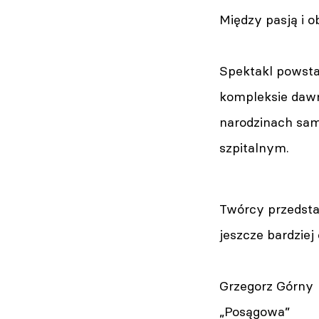
Między pasją i o
Spektakl powsta
kompleksie dawne
narodzinach sam
szpitalnym.
Twórcy przedsta
jeszcze bardzie
Grzegorz Górny
„Posągowa”