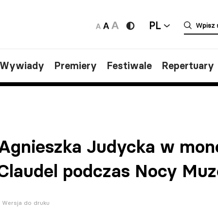
PL
/Wywiady
Premiery
Festiwale
Repertuary
 Agnieszka Judycka w mon
 Claudel podczas Nocy Mu
Wersja do druku