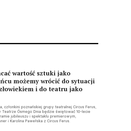
ać wartość sztuki jako
ońcu możemy wrócić do sytuacji
złowiekiem i do teatru jako
, członkini poznańskiej grupy teatralnej Circus Ferus,
 w Teatrze Ósmego Dnia będzie świętować 10-lecie
gramie jubileuszu i spektaklu premierowym,
ner i Karolina Pawełska z Circus Ferus.