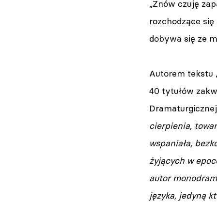
„Znów czuję zap
rozchodzące się
dobywa się ze m
Autorem tekstu „
40 tytułów zakw
Dramaturgicznej
cierpienia, towa
wspaniała, bezk
żyjących w epoc
autor monodramu
języka, jedyną k