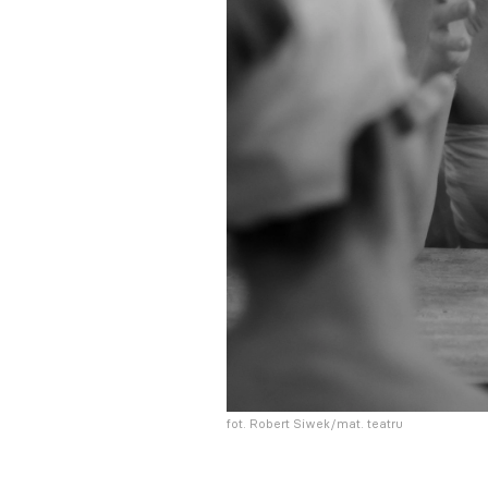
fot. Robert Siwek/mat. teatru