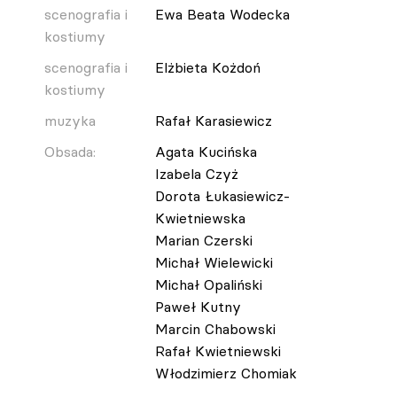
scenografia i
Ewa Beata Wodecka
kostiumy
scenografia i
Elżbieta Kożdoń
kostiumy
muzyka
Rafał Karasiewicz
Obsada:
Agata Kucińska
Izabela Czyż
Dorota Łukasiewicz-
Kwietniewska
Marian Czerski
Michał Wielewicki
Michał Opaliński
Paweł Kutny
Marcin Chabowski
Rafał Kwietniewski
Włodzimierz Chomiak