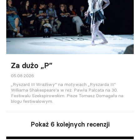
Za dużo „P”
05.08.2026
„Ryszard III Wrażliwy” na motywach „Ryszarda III”
Williama Shakespeare'a w reż. Pawła Palcata na 30.
Festiwalu Szekspirowskim. Pisze Tomasz Domagała na
blogu festiwalowym.
Pokaż 6 kolejnych recenzji