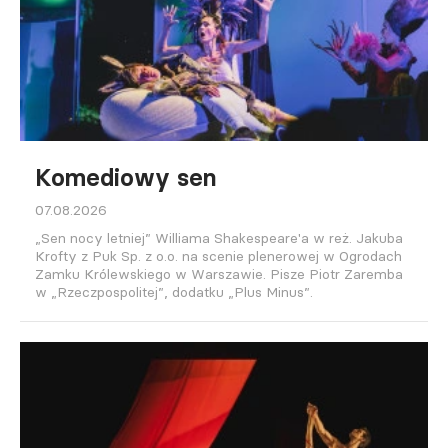
Komediowy sen
07.08.2026
„Sen nocy letniej” Williama Shakespeare'a w reż. Jakuba
Krofty z Puk Sp. z o.o. na scenie plenerowej w Ogrodach
Zamku Królewskiego w Warszawie. Pisze Piotr Zaremba
w „Rzeczpospolitej”, dodatku „Plus Minus”.