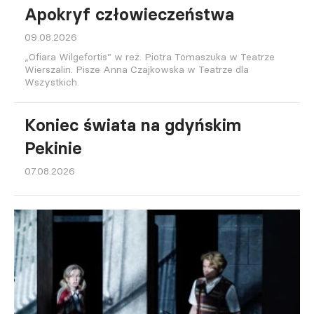
Apokryf człowieczeństwa
09.08.2026
„Ofiara Wilgefortis” w reż. Piotra Tomaszuka w Teatrze
Wierszalin. Pisze Anna Czajkowska w Teatrze dla
Wszystkich.
Koniec świata na gdyńskim
Pekinie
07.08.2026