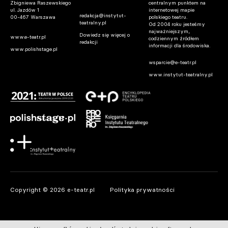
Zbigniewa Raszewskiego
centralnym punktem na
ul. Jazdów 1
internetowej mapie
redakcja@instytut-
00-467 Warszawa
polskiego teatru.
teatralny.pl
Od 2004 roku jesteśmy
najważniejszym,
Dowiedz się więcej o
www.e-teatr.pl
codziennym źródłem
redakcji
informacji dla środowiska.
www.polishstage.pl
wsparcie@e-teatr.pl
www.instytut-teatralny.pl
Copyright © 2026 e-teatr.pl
Polityka prywatności