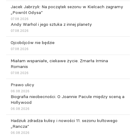
Jacek Jabrzyk: Na początek sezonu w Kielcach zagramy
„Powrót Odysa”
07.08.2026
Andy Warhol i jego sztuka z innej planety
07.08.2026
Ojcobójców nie będzie
07.08.2026
Miałam wspaniałe, ciekawe życie. Zmarła Irmina
Romanis
07.08.2026
Prawo ulicy
06.08.2026
Biografia nieobecności. O Joannie Pacule między sceną a
Hollywood
06.08.2026
Hadziuk zdradza kulisy i nowości 11. sezonu kultowego
„Rancza”
06.08.2026