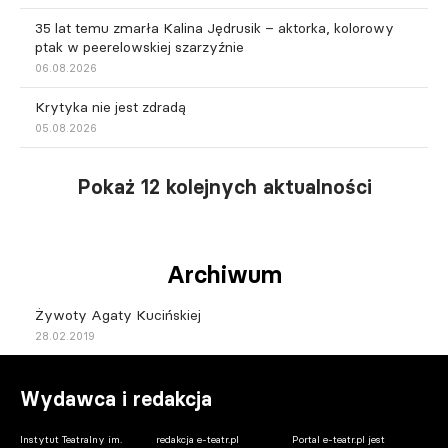
35 lat temu zmarła Kalina Jędrusik – aktorka, kolorowy
ptak w peerelowskiej szarzyźnie
06.08.2026
Krytyka nie jest zdradą
05.08.2026
Pokaż 12 kolejnych aktualności
Archiwum
Żywoty Agaty Kucińskiej
28.02.2019
Wydawca i redakcja
Instytut Teatralny im.
redakcja e-teatr.pl
Portal e-teatr.pl jest