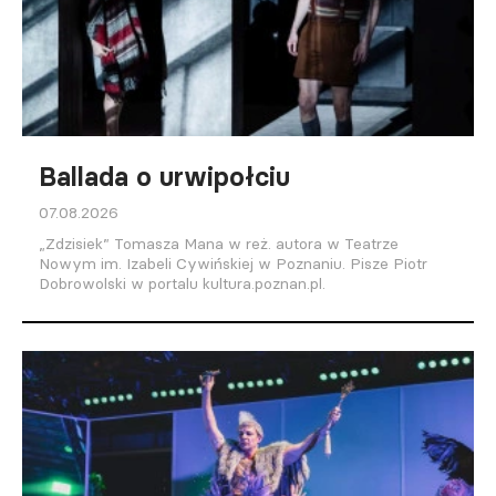
Ballada o urwipołciu
07.08.2026
„Zdzisiek” Tomasza Mana w reż. autora w Teatrze
Nowym im. Izabeli Cywińskiej w Poznaniu. Pisze Piotr
Dobrowolski w portalu kultura.poznan.pl.