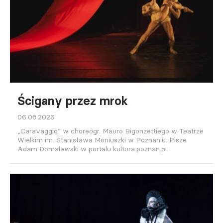
Ścigany przez mrok
06.08.2026
„Caravaggio” w choreogr. Mauro Bigonzettiego w Teatrze
Wielkim im. Stanisława Moniuszki w Poznaniu. Pisze
Adam Domalewski w portalu kultura.poznan.pl.