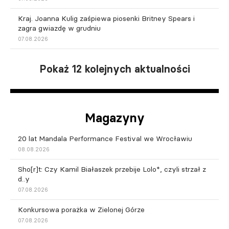
Kraj. Joanna Kulig zaśpiewa piosenki Britney Spears i
zagra gwiazdę w grudniu
07.08.2026
Pokaż 12 kolejnych aktualności
Magazyny
20 lat Mandala Performance Festival we Wrocławiu
08.08.2026
Sho[r]t: Czy Kamil Białaszek przebije Lolo*, czyli strzał z
d..y
07.08.2026
Konkursowa porażka w Zielonej Górze
07.08.2026