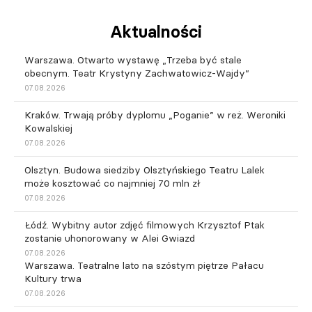
Aktualności
Warszawa. Otwarto wystawę „Trzeba być stale
obecnym. Teatr Krystyny Zachwatowicz-Wajdy”
07.08.2026
Kraków. Trwają próby dyplomu „Poganie” w reż. Weroniki
Kowalskiej
07.08.2026
Olsztyn. Budowa siedziby Olsztyńskiego Teatru Lalek
może kosztować co najmniej 70 mln zł
07.08.2026
Łódź. Wybitny autor zdjęć filmowych Krzysztof Ptak
zostanie uhonorowany w Alei Gwiazd
07.08.2026
Warszawa. Teatralne lato na szóstym piętrze Pałacu
Kultury trwa
07.08.2026