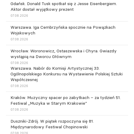
Gdańsk. Donald Tusk spotkał się z Jesse Eisenbergiem.
Aktor dostał wyjątkowy prezent
07.08.2026
Warszawa. Iga Cembrzyńska spocznie na Powązkach
Wojskowych
07.08.2026
Wrocław. Woronowicz, Ostaszewska i Chyra. Gwiazdy
wystąpią na Dworcu Głównym
07.08.2026
Warszawa. Nabór do Komisji Artystycznej 33.
Ogólnopolskiego Konkursu na Wystawienie Polskiej Sztuki
Współczesnej
07.08.2026
Kraków. Muzyczny spacer po zabytkach – za tydzień 51.
Festiwal „Muzyka w Starym Krakowie”
07.08.2026
Duszniki-Zdrój. W piątek rozpoczyna się 81.
Międzynarodowy Festiwal Chopinowski
07.08.2026