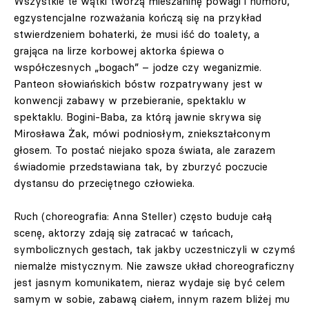
Wszystkie te wątki tworzą mieszaninę powagi i humoru,
egzystencjalne rozważania kończą się na przykład
stwierdzeniem bohaterki, że musi iść do toalety, a
grająca na lirze korbowej aktorka śpiewa o
współczesnych „bogach” – jodze czy weganizmie.
Panteon słowiańskich bóstw rozpatrywany jest w
konwencji zabawy w przebieranie, spektaklu w
spektaklu. Bogini-Baba, za którą jawnie skrywa się
Mirosława Żak, mówi podniosłym, zniekształconym
głosem. To postać niejako spoza świata, ale zarazem
świadomie przedstawiana tak, by zburzyć poczucie
dystansu do przeciętnego człowieka.
Ruch (choreografia: Anna Steller) często buduje całą
scenę, aktorzy zdają się zatracać w tańcach,
symbolicznych gestach, tak jakby uczestniczyli w czymś
niemalże mistycznym. Nie zawsze układ choreograficzny
jest jasnym komunikatem, nieraz wydaje się być celem
samym w sobie, zabawą ciałem, innym razem bliżej mu