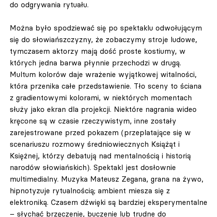
do odgrywania rytuału.
Można było spodziewać się po spektaklu odwołującym
się do słowiańszczyzny, że zobaczymy stroje ludowe,
tymczasem aktorzy mają dość proste kostiumy, w
których jedna barwa płynnie przechodzi w drugą.
Multum kolorów daje wrażenie wyjątkowej witalności,
która przenika całe przedstawienie. Tło sceny to ściana
z gradientowymi kolorami, w niektórych momentach
służy jako ekran dla projekcji. Niektóre nagrania wideo
kręcone są w czasie rzeczywistym, inne zostały
zarejestrowane przed pokazem (przeplatające się w
scenariuszu rozmowy średniowiecznych Książąt i
Księżnej, którzy debatują nad mentalnością i historią
narodów słowiańskich). Spektakl jest dosłownie
multimedialny. Muzyka Mateusz Zegana, grana na żywo,
hipnotyzuje rytualnością; ambient miesza się z
elektroniką. Czasem dźwięki są bardziej eksperymentalne
– słychać brzęczenie, buczenie lub trudne do