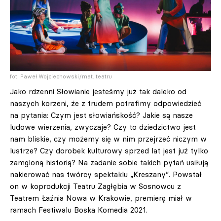
fot. Paweł Wojciechowski/mat. teatru
Jako rdzenni Słowianie jesteśmy już tak daleko od
naszych korzeni, że z trudem potrafimy odpowiedzieć
na pytania: Czym jest słowiańskość? Jakie są nasze
ludowe wierzenia, zwyczaje? Czy to dziedzictwo jest
nam bliskie, czy możemy się w nim przejrzeć niczym w
lustrze? Czy dorobek kulturowy sprzed lat jest już tylko
zamgloną historią? Na zadanie sobie takich pytań usiłują
nakierować nas twórcy spektaklu „Kreszany”. Powstał
on w koprodukcji Teatru Zagłębia w Sosnowcu z
Teatrem Łaźnia Nowa w Krakowie, premierę miał w
ramach Festiwalu Boska Komedia 2021.