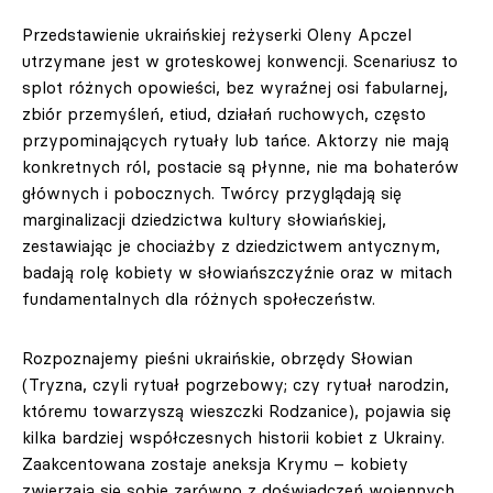
Przedstawienie ukraińskiej reżyserki Oleny Apczel
utrzymane jest w groteskowej konwencji. Scenariusz to
splot różnych opowieści, bez wyraźnej osi fabularnej,
zbiór przemyśleń, etiud, działań ruchowych, często
przypominających rytuały lub tańce. Aktorzy nie mają
konkretnych ról, postacie są płynne, nie ma bohaterów
głównych i pobocznych. Twórcy przyglądają się
marginalizacji dziedzictwa kultury słowiańskiej,
zestawiając je chociażby z dziedzictwem antycznym,
badają rolę kobiety w słowiańszczyźnie oraz w mitach
fundamentalnych dla różnych społeczeństw.
Rozpoznajemy pieśni ukraińskie, obrzędy Słowian
(Tryzna, czyli rytuał pogrzebowy; czy rytuał narodzin,
któremu towarzyszą wieszczki Rodzanice), pojawia się
kilka bardziej współczesnych historii kobiet z Ukrainy.
Zaakcentowana zostaje aneksja Krymu – kobiety
zwierzają się sobie zarówno z doświadczeń wojennych,