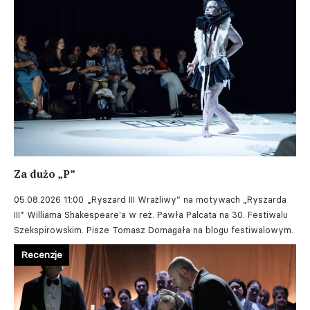
Za dużo „P”
05.08.2026 11:00
„Ryszard III Wrażliwy” na motywach „Ryszarda
III” Williama Shakespeare'a w reż. Pawła Palcata na 30. Festiwalu
Szekspirowskim. Pisze Tomasz Domagała na blogu festiwalowym.
Recenzje