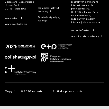
Zbigniewa Raszewskiego
centralnym punktem na
ul. Jazdów 1
internetowej mapie
redakcja@instytut-
00-467 Warszawa
polskiego teatru.
teatralny.pl
Od 2004 roku jesteśmy
najważniejszym,
Dowiedz się więcej o
www.e-teatr.pl
codziennym źródłem
redakcji
informacji dla środowiska.
www.polishstage.pl
wsparcie@e-teatr.pl
www.instytut-teatralny.pl
Copyright © 2026 e-teatr.pl
Polityka prywatności