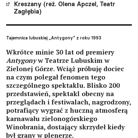
Kreszany (reż. Olena Apczel, Teatr
Zagłębia)
Tajemnica lubuskiej „Antygony” z roku 1993
Wkrótce minie 30 lat od premiery
Antygony
w Teatrze Lubuskim w
Zielonej Górze. Wciąż próbuję dociec
na czym polegał fenomen tego
szczególnego spektaklu. Blisko 200
przedstawień, spektakl obecny na
przeglądach i festiwalach, nagrodzony,
potrafiący wygrać z huczną atmosferą
karnawału zielonogórskiego
Winobrania, dostający skrzydeł kiedy
był grany w plenerze.