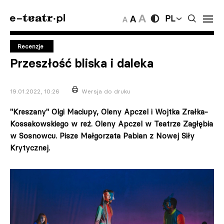
PL
Recenzje
Przeszłość bliska i daleka
19.01.2022, 10:26
Wersja do druku
"Kreszany" Olgi Maciupy, Oleny Apczel i Wojtka Zrałka-
Kossakowskiego w reż. Oleny Apczel w Teatrze Zagłębia
w Sosnowcu. Pisze Małgorzata Pabian z Nowej Siły
Krytycznej.