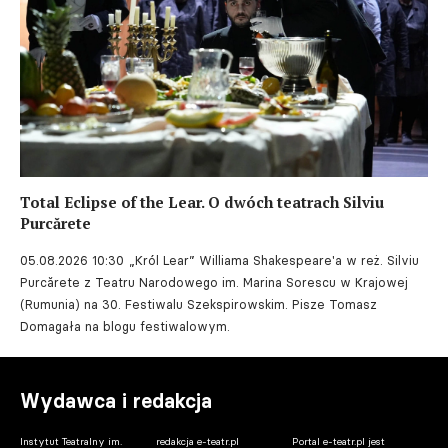
Total Eclipse of the Lear. O dwóch teatrach Silviu
Purcărete
05.08.2026 10:30
„Król Lear” Williama Shakespeare'a w reż. Silviu
Purcărete z Teatru Narodowego im. Marina Sorescu w Krajowej
(Rumunia) na 30. Festiwalu Szekspirowskim. Pisze Tomasz
Domagała na blogu festiwalowym.
Wydawca i redakcja
Instytut Teatralny im.
redakcja e-teatr.pl
Portal e-teatr.pl jest